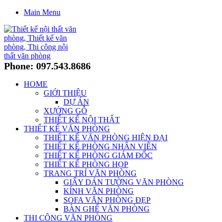
Main Menu
Phone: 097.543.8686
HOME
GIỚI THIỆU
DỰ ÁN
XƯỞNG GỖ
THIẾT KẾ NỘI THẤT
THIẾT KẾ VĂN PHÒNG
THIẾT KẾ VĂN PHÒNG HIỆN ĐẠI
THIẾT KẾ PHÒNG NHÂN VIÊN
THIẾT KẾ PHÒNG GIÁM ĐỐC
THIẾT KẾ PHÒNG HỌP
TRANG TRÍ VĂN PHÒNG
GIẤY DÁN TƯỜNG VĂN PHÒNG
KÍNH VĂN PHÒNG
SOFA VĂN PHÒNG ĐẸP
BÀN GHẾ VĂN PHÒNG
THI CÔNG VĂN PHÒNG