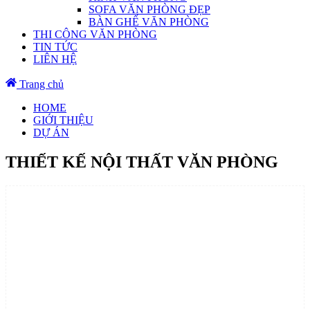
SOFA VĂN PHÒNG ĐẸP
BÀN GHẾ VĂN PHÒNG
THI CÔNG VĂN PHÒNG
TIN TỨC
LIÊN HỆ
Trang chủ
HOME
GIỚI THIỆU
DỰ ÁN
THIẾT KẾ NỘI THẤT VĂN PHÒNG