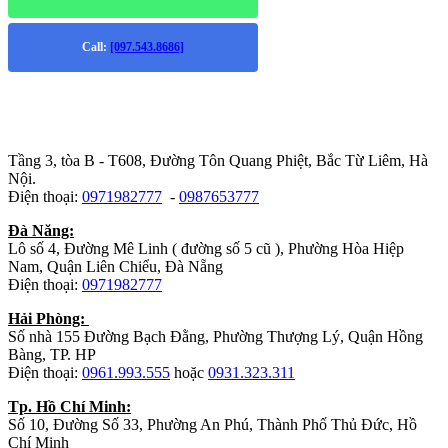
Call:
[097.543.8686]
Trụ sở chính
:
Tầng 3, tòa B - T608, Đường Tôn Quang Phiệt, Bắc Từ Liêm, Hà
Nội.
Điện thoại:
0971982777
-
0987653777
Đà Năng:
Lô số 4, Đường Mê Linh ( đường số 5 cũ ), Phường Hòa Hiệp
Nam, Quận Liên Chiểu, Đà Nẵng
Điện thoại:
0971982777
Hải Phòng:
Số nhà 155 Đường Bạch Đằng, Phường Thượng Lý, Quận Hồng
Bàng, TP. HP
Điện thoại:
0961.993.555
hoặc
0931.323.311
Tp. Hồ Chí Minh:
Số 10, Đường Số 33, Phường An Phú, Thành Phố Thủ Đức, Hồ
Chí Minh