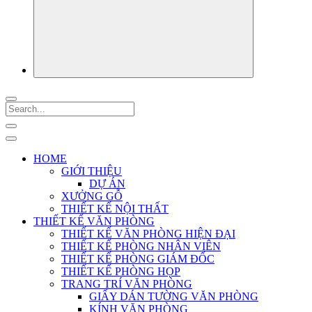
HOME
GIỚI THIỆU
DỰ ÁN
XƯỞNG GỖ
THIẾT KẾ NỘI THẤT
THIẾT KẾ VĂN PHÒNG
THIẾT KẾ VĂN PHÒNG HIỆN ĐẠI
THIẾT KẾ PHÒNG NHÂN VIÊN
THIẾT KẾ PHÒNG GIÁM ĐỐC
THIẾT KẾ PHÒNG HỌP
TRANG TRÍ VĂN PHÒNG
GIẤY DÁN TƯỜNG VĂN PHÒNG
KÍNH VĂN PHÒNG