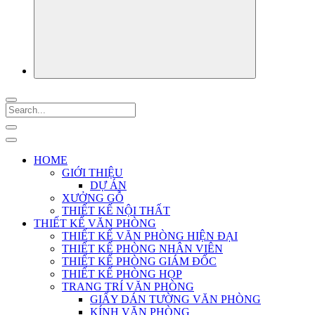
HOME
GIỚI THIỆU
DỰ ÁN
XƯỞNG GỖ
THIẾT KẾ NỘI THẤT
THIẾT KẾ VĂN PHÒNG
THIẾT KẾ VĂN PHÒNG HIỆN ĐẠI
THIẾT KẾ PHÒNG NHÂN VIÊN
THIẾT KẾ PHÒNG GIÁM ĐỐC
THIẾT KẾ PHÒNG HỌP
TRANG TRÍ VĂN PHÒNG
GIẤY DÁN TƯỜNG VĂN PHÒNG
KÍNH VĂN PHÒNG