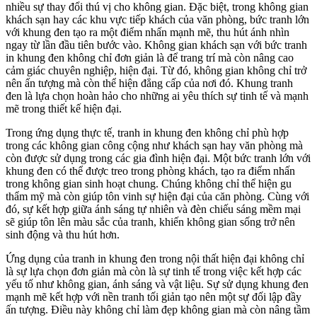
nhiều sự thay đổi thú vị cho không gian. Đặc biệt, trong không gian
khách sạn hay các khu vực tiếp khách của văn phòng, bức tranh lớn
với khung đen tạo ra một điểm nhấn mạnh mẽ, thu hút ánh nhìn
ngay từ lần đầu tiên bước vào. Không gian khách sạn với bức tranh
in khung đen không chỉ đơn giản là để trang trí mà còn nâng cao
cảm giác chuyên nghiệp, hiện đại. Từ đó, không gian không chỉ trở
nên ấn tượng mà còn thể hiện đẳng cấp của nơi đó. Khung tranh
đen là lựa chọn hoàn hảo cho những ai yêu thích sự tinh tế và mạnh
mẽ trong thiết kế hiện đại.
Trong ứng dụng thực tế, tranh in khung đen không chỉ phù hợp
trong các không gian công cộng như khách sạn hay văn phòng mà
còn được sử dụng trong các gia đình hiện đại. Một bức tranh lớn với
khung đen có thể được treo trong phòng khách, tạo ra điểm nhấn
trong không gian sinh hoạt chung. Chúng không chỉ thể hiện gu
thẩm mỹ mà còn giúp tôn vinh sự hiện đại của căn phòng. Cùng với
đó, sự kết hợp giữa ánh sáng tự nhiên và đèn chiếu sáng mềm mại
sẽ giúp tôn lên màu sắc của tranh, khiến không gian sống trở nên
sinh động và thu hút hơn.
Ứng dụng của tranh in khung đen trong nội thất hiện đại không chỉ
là sự lựa chọn đơn giản mà còn là sự tinh tế trong việc kết hợp các
yếu tố như không gian, ánh sáng và vật liệu. Sự sử dụng khung đen
mạnh mẽ kết hợp với nền tranh tối giản tạo nên một sự đối lập đầy
ấn tượng. Điều này không chỉ làm đẹp không gian mà còn nâng tầm