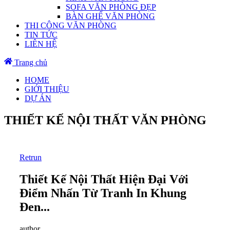
SOFA VĂN PHÒNG ĐẸP
BÀN GHẾ VĂN PHÒNG
THI CÔNG VĂN PHÒNG
TIN TỨC
LIÊN HỆ
Trang chủ
HOME
GIỚI THIỆU
DỰ ÁN
THIẾT KẾ NỘI THẤT VĂN PHÒNG
Retrun
Thiết Kế Nội Thất Hiện Đại Với
Điểm Nhấn Từ Tranh In Khung
Đen...
author