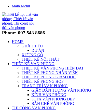
Main Menu
Phone: 097.543.8686
HOME
GIỚI THIỆU
DỰ ÁN
XƯỞNG GỖ
THIẾT KẾ NỘI THẤT
THIẾT KẾ VĂN PHÒNG
THIẾT KẾ VĂN PHÒNG HIỆN ĐẠI
THIẾT KẾ PHÒNG NHÂN VIÊN
THIẾT KẾ PHÒNG GIÁM ĐỐC
THIẾT KẾ PHÒNG HỌP
TRANG TRÍ VĂN PHÒNG
GIẤY DÁN TƯỜNG VĂN PHÒNG
KÍNH VĂN PHÒNG
SOFA VĂN PHÒNG ĐẸP
BÀN GHẾ VĂN PHÒNG
THI CÔNG VĂN PHÒNG