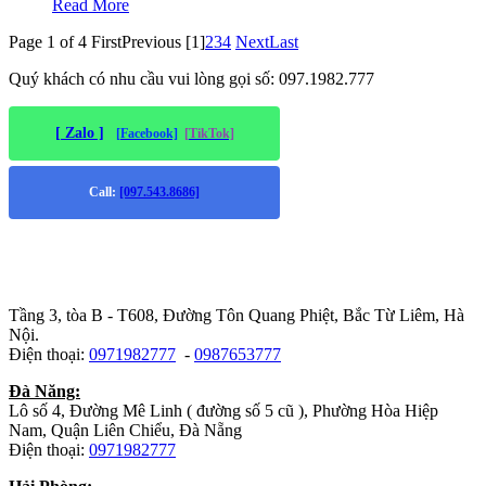
Read More
Page 1 of 4
First
Previous
[1]
2
3
4
Next
Last
Quý khách có nhu cầu vui lòng gọi số: 097.1982.777
[ Zalo ]
[Facebook]
[TikTok]
Call:
[097.543.8686]
Trụ sở chính
:
Tầng 3, tòa B - T608, Đường Tôn Quang Phiệt, Bắc Từ Liêm, Hà
Nội.
Điện thoại:
0971982777
-
0987653777
Đà Năng:
Lô số 4, Đường Mê Linh ( đường số 5 cũ ), Phường Hòa Hiệp
Nam, Quận Liên Chiểu, Đà Nẵng
Điện thoại:
0971982777