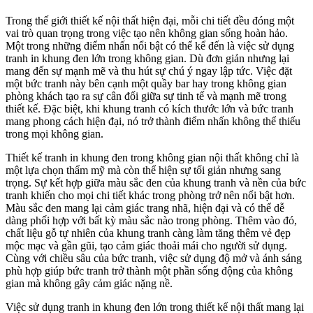
Trong thế giới thiết kế nội thất hiện đại, mỗi chi tiết đều đóng một
vai trò quan trọng trong việc tạo nên không gian sống hoàn hảo.
Một trong những điểm nhấn nổi bật có thể kể đến là việc sử dụng
tranh in khung đen lớn trong không gian. Dù đơn giản nhưng lại
mang đến sự mạnh mẽ và thu hút sự chú ý ngay lập tức. Việc đặt
một bức tranh này bên cạnh một quầy bar hay trong không gian
phòng khách tạo ra sự cân đối giữa sự tinh tế và mạnh mẽ trong
thiết kế. Đặc biệt, khi khung tranh có kích thước lớn và bức tranh
mang phong cách hiện đại, nó trở thành điểm nhấn không thể thiếu
trong mọi không gian.
Thiết kế tranh in khung đen trong không gian nội thất không chỉ là
một lựa chọn thẩm mỹ mà còn thể hiện sự tối giản nhưng sang
trọng. Sự kết hợp giữa màu sắc đen của khung tranh và nền của bức
tranh khiến cho mọi chi tiết khác trong phòng trở nên nổi bật hơn.
Màu sắc đen mang lại cảm giác trang nhã, hiện đại và có thể dễ
dàng phối hợp với bất kỳ màu sắc nào trong phòng. Thêm vào đó,
chất liệu gỗ tự nhiên của khung tranh càng làm tăng thêm vẻ đẹp
mộc mạc và gần gũi, tạo cảm giác thoải mái cho người sử dụng.
Cùng với chiều sâu của bức tranh, việc sử dụng độ mở và ánh sáng
phù hợp giúp bức tranh trở thành một phần sống động của không
gian mà không gây cảm giác nặng nề.
Việc sử dụng tranh in khung đen lớn trong thiết kế nội thất mang lại