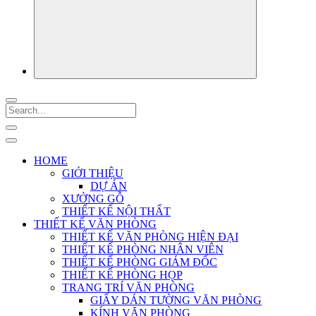
HOME
GIỚI THIỆU
DỰ ÁN
XƯỞNG GỖ
THIẾT KẾ NỘI THẤT
THIẾT KẾ VĂN PHÒNG
THIẾT KẾ VĂN PHÒNG HIỆN ĐẠI
THIẾT KẾ PHÒNG NHÂN VIÊN
THIẾT KẾ PHÒNG GIÁM ĐỐC
THIẾT KẾ PHÒNG HỌP
TRANG TRÍ VĂN PHÒNG
GIẤY DÁN TƯỜNG VĂN PHÒNG
KÍNH VĂN PHÒNG