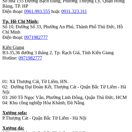
Số nhà 155 Đường Bạch Đằng, Phường Thượng Lý, Quận Hồng
Bàng, TP. HP
Điện thoại:
0961.993.555
hoặc
0931.323.311
Tp. Hồ Chí Minh:
Số 10, Đường Số 33, Phường An Phú, Thành Phố Thủ Đức, Hồ
Chí Minh
Điện thoại:
0971982777
Kiên Giang
B3-35,36 đường 3 tháng 2, Tp. Rạch Giá, Tỉnh Kiên Giang
Hotline:
0971982777
Nhà máy sản xuất đồ gỗ:
01: Xã Thượng Cát, Từ Liêm, HN.
02: Đường Đại Đoàn Kết, Thượng Cát - Quận Bắc Từ Liêm - Hà
Nội
03: 260 Tô Ngọc Vân, Phường Linh Đông, Quận Thủ Đức, HCM
04: Khu công nghiệp Hòa Khánh, Đà Nẵng
Xưởng sofa:
P.Thượng Cát - Quận Bắc Từ Liêm - Hà Nội
Xưởng đá: