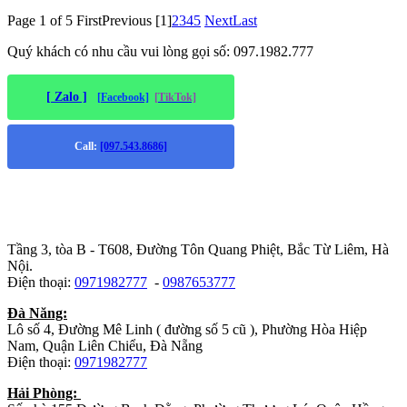
Page 1 of 5
First
Previous
[1]
2
3
4
5
Next
Last
Quý khách có nhu cầu vui lòng gọi số: 097.1982.777
[ Zalo ]
[Facebook]
[TikTok]
Call:
[097.543.8686]
Trụ sở chính
:
Tầng 3, tòa B - T608, Đường Tôn Quang Phiệt, Bắc Từ Liêm, Hà
Nội.
Điện thoại:
0971982777
-
0987653777
Đà Năng:
Lô số 4, Đường Mê Linh ( đường số 5 cũ ), Phường Hòa Hiệp
Nam, Quận Liên Chiểu, Đà Nẵng
Điện thoại:
0971982777
Hải Phòng: