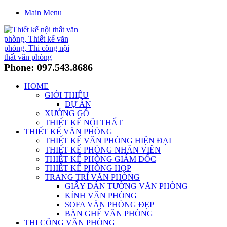
Main Menu
Phone: 097.543.8686
HOME
GIỚI THIỆU
DỰ ÁN
XƯỞNG GỖ
THIẾT KẾ NỘI THẤT
THIẾT KẾ VĂN PHÒNG
THIẾT KẾ VĂN PHÒNG HIỆN ĐẠI
THIẾT KẾ PHÒNG NHÂN VIÊN
THIẾT KẾ PHÒNG GIÁM ĐỐC
THIẾT KẾ PHÒNG HỌP
TRANG TRÍ VĂN PHÒNG
GIẤY DÁN TƯỜNG VĂN PHÒNG
KÍNH VĂN PHÒNG
SOFA VĂN PHÒNG ĐẸP
BÀN GHẾ VĂN PHÒNG
THI CÔNG VĂN PHÒNG