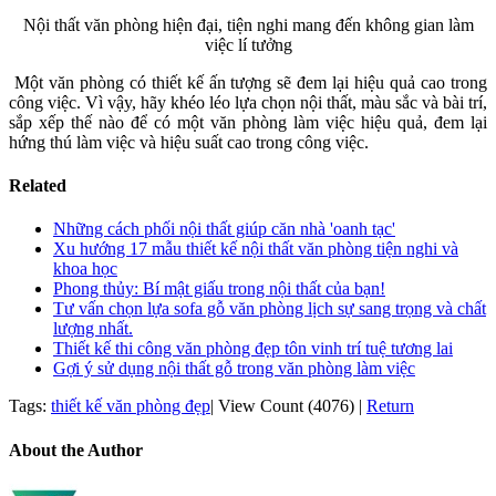
Nội thất văn phòng hiện đại, tiện nghi mang đến không gian làm
việc lí tưởng
Một văn phòng có thiết kế ấn tượng sẽ đem lại hiệu quả cao trong
công việc. Vì vậy, hãy khéo léo lựa chọn nội thất, màu sắc và bài trí,
sắp xếp thế nào để có một văn phòng làm việc hiệu quả, đem lại
hứng thú làm việc và hiệu suất cao trong công việc.
Related
Những cách phối nội thất giúp căn nhà 'oanh tạc'
Xu hướng 17 mẫu thiết kế nội thất văn phòng tiện nghi và
khoa học
Phong thủy: Bí mật giấu trong nội thất của bạn!
Tư vấn chọn lựa sofa gỗ văn phòng lịch sự sang trọng và chất
lượng nhất.
Thiết kế thi công văn phòng đẹp tôn vinh trí tuệ tương lai
Gợi ý sử dụng nội thất gỗ trong văn phòng làm việc
Tags:
thiết kế văn phòng đẹp
|
View Count (4076)
|
Return
About the Author