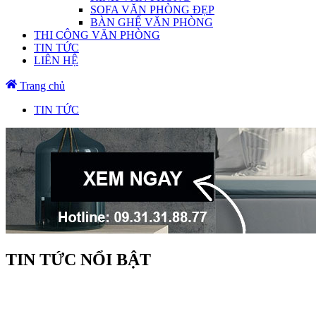
SOFA VĂN PHÒNG ĐẸP
BÀN GHẾ VĂN PHÒNG
THI CÔNG VĂN PHÒNG
TIN TỨC
LIÊN HỆ
Trang chủ
TIN TỨC
TIN TỨC NỔI BẬT