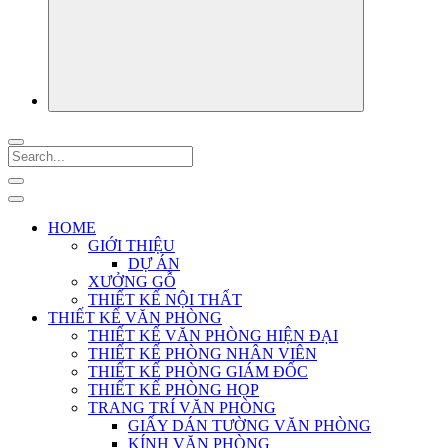
HOME
GIỚI THIỆU
DỰ ÁN
XƯỞNG GỖ
THIẾT KẾ NỘI THẤT
THIẾT KẾ VĂN PHÒNG
THIẾT KẾ VĂN PHÒNG HIỆN ĐẠI
THIẾT KẾ PHÒNG NHÂN VIÊN
THIẾT KẾ PHÒNG GIÁM ĐỐC
THIẾT KẾ PHÒNG HỌP
TRANG TRÍ VĂN PHÒNG
GIẤY DÁN TƯỜNG VĂN PHÒNG
KÍNH VĂN PHÒNG