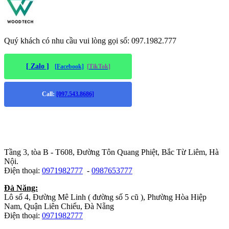
Quý khách có nhu cầu vui lòng gọi số: 097.1982.777
[ Zalo ]
[Facebook]
[TikTok]
Call:
[097.543.8686]
Trụ sở chính
:
Tầng 3, tòa B - T608, Đường Tôn Quang Phiệt, Bắc Từ Liêm, Hà
Nội.
Điện thoại:
0971982777
-
0987653777
Đà Năng:
Lô số 4, Đường Mê Linh ( đường số 5 cũ ), Phường Hòa Hiệp
Nam, Quận Liên Chiểu, Đà Nẵng
Điện thoại:
0971982777