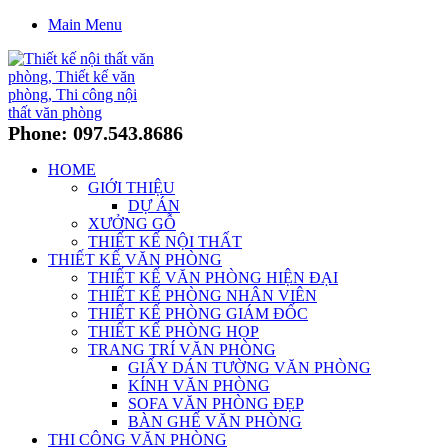
Main Menu
Phone: 097.543.8686
HOME
GIỚI THIỆU
DỰ ÁN
XƯỞNG GỖ
THIẾT KẾ NỘI THẤT
THIẾT KẾ VĂN PHÒNG
THIẾT KẾ VĂN PHÒNG HIỆN ĐẠI
THIẾT KẾ PHÒNG NHÂN VIÊN
THIẾT KẾ PHÒNG GIÁM ĐỐC
THIẾT KẾ PHÒNG HỌP
TRANG TRÍ VĂN PHÒNG
GIẤY DÁN TƯỜNG VĂN PHÒNG
KÍNH VĂN PHÒNG
SOFA VĂN PHÒNG ĐẸP
BÀN GHẾ VĂN PHÒNG
THI CÔNG VĂN PHÒNG