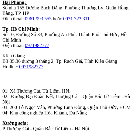
Hải Phòng:
Số nhà 155 Đường Bạch Đằng, Phường Thượng Lý, Quận Hồng
Bàng, TP. HP
Điện thoại:
0961.993.555
hoặc
0931.323.311
Tp. Hồ Chí Minh:
Số 10, Đường Số 33, Phường An Phú, Thành Phố Thủ Đức, Hồ
Chí Minh
Điện thoại:
0971982777
Kiên Giang
B3-35,36 đường 3 tháng 2, Tp. Rạch Giá, Tỉnh Kiên Giang
Hotline:
0971982777
Nhà máy sản xuất đồ gỗ:
01: Xã Thượng Cát, Từ Liêm, HN.
02: Đường Đại Đoàn Kết, Thượng Cát - Quận Bắc Từ Liêm - Hà
Nội
03: 260 Tô Ngọc Vân, Phường Linh Đông, Quận Thủ Đức, HCM
04: Khu công nghiệp Hòa Khánh, Đà Nẵng
Xưởng sofa:
P.Thượng Cát - Quận Bắc Từ Liêm - Hà Nội