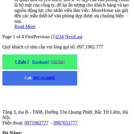
là bộ mặt của công ty, để lại ấn tượng cho khách hàng và tạo
nguồn động lực cho nhân viên làm việc. MoreHome xin gửi
đến các mẫu thiết kế văn phòng đẹp được ưa chuộng hiện
nay.
Read More
Page 1 of 4
First
Previous
[1]
2
3
4
Next
Last
Quý khách có nhu cầu vui lòng gọi số: 097.1982.777
[ Zalo ]
[Facebook]
[TikTok]
Call:
[097.543.8686]
Trụ sở chính
:
Tầng 3, tòa B - T608, Đường Tôn Quang Phiệt, Bắc Từ Liêm, Hà
Nội.
Điện thoại:
0971982777
-
0987653777
Đà Năng: