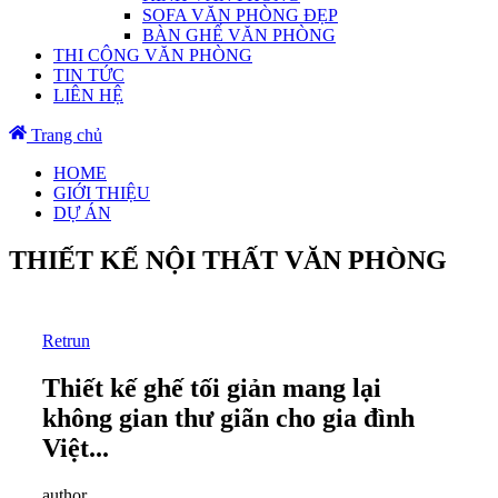
SOFA VĂN PHÒNG ĐẸP
BÀN GHẾ VĂN PHÒNG
THI CÔNG VĂN PHÒNG
TIN TỨC
LIÊN HỆ
Trang chủ
HOME
GIỚI THIỆU
DỰ ÁN
THIẾT KẾ NỘI THẤT VĂN PHÒNG
Retrun
Thiết kế ghế tối giản mang lại
không gian thư giãn cho gia đình
Việt...
author