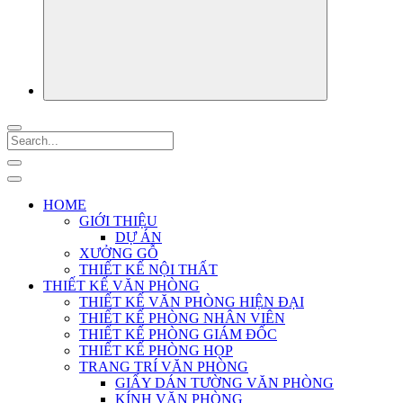
HOME
GIỚI THIỆU
DỰ ÁN
XƯỞNG GỖ
THIẾT KẾ NỘI THẤT
THIẾT KẾ VĂN PHÒNG
THIẾT KẾ VĂN PHÒNG HIỆN ĐẠI
THIẾT KẾ PHÒNG NHÂN VIÊN
THIẾT KẾ PHÒNG GIÁM ĐỐC
THIẾT KẾ PHÒNG HỌP
TRANG TRÍ VĂN PHÒNG
GIẤY DÁN TƯỜNG VĂN PHÒNG
KÍNH VĂN PHÒNG