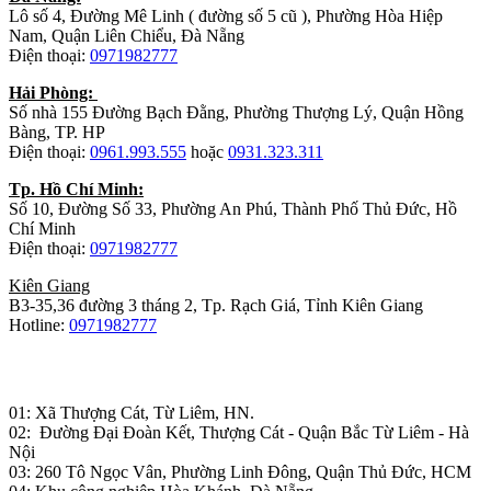
Lô số 4, Đường Mê Linh ( đường số 5 cũ ), Phường Hòa Hiệp
Nam, Quận Liên Chiểu, Đà Nẵng
Điện thoại:
0971982777
Hải Phòng:
Số nhà 155 Đường Bạch Đằng, Phường Thượng Lý, Quận Hồng
Bàng, TP. HP
Điện thoại:
0961.993.555
hoặc
0931.323.311
Tp. Hồ Chí Minh:
Số 10, Đường Số 33, Phường An Phú, Thành Phố Thủ Đức, Hồ
Chí Minh
Điện thoại:
0971982777
Kiên Giang
B3-35,36 đường 3 tháng 2, Tp. Rạch Giá, Tỉnh Kiên Giang
Hotline:
0971982777
Nhà máy sản xuất đồ gỗ:
01: Xã Thượng Cát, Từ Liêm, HN.
02: Đường Đại Đoàn Kết, Thượng Cát - Quận Bắc Từ Liêm - Hà
Nội
03: 260 Tô Ngọc Vân, Phường Linh Đông, Quận Thủ Đức, HCM