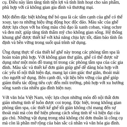
cụ. Điều này làm tăng tính tiện lợi và tính linh hoạt cho sản phẩm,
phù hợp với cả không gian gia đình và thương mại.
Một điểm đặc biệt không thể bỏ qua là các tấm cạnh của ghế có thể
xoay, tạo ra những hiệu ứng động học độc đáo. Màu sắc của ghế
được lựa chọn với ba tông màu chủ đạo là xanh coban, vàng ochre
và đen mờ, giúp tăng tính thẩm mỹ cho không gian sống. Hệ thống
khung ghế được thiết kế với khả năng chịu lực tốt, đảm bảo tính ổn
định và bền vững trong suốt quá trình sử dụng.
Ứng dụng thực tế của thiết kế ghế này trong các phòng tắm spa là
hoàn toàn phù hợp. Với không gian thư giãn, ghế có thể được sử
dụng như một món đồ trang trí trong các phòng tắm spa của các gia
đình. Màu sắc và thiết kế đơn giản giúp ghế dễ dàng hòa hợp với
các yếu tố nội thất hiện đại, mang lại cảm giác thư giãn, thoải mái
cho người sử dụng. Bên cạnh đó, vật liệu bền vững của ghế giúp
giảm thiểu tác động tiêu cực đến môi trường, phù hợp với xu hướng
sống xanh của nhiều gia đình hiện nay.
Với văn hóa Việt Nam, việc lựa chọn những món đồ nội thất đơn
giản nhưng tinh tế luôn được coi trọng. Đặc biệt, trong không gian
phòng tắm spa, các thiết kế ghế tối giản không chỉ mang đến sự
thoải mái mà còn thể hiện phong cách sống tinh tế và hiện đại của
gia chủ. Những vật dụng trong nhà không chỉ đơn thuần là công cụ
mà còn là phần mở rộng của bản sắc cá nhân và văn hóa gia đình.