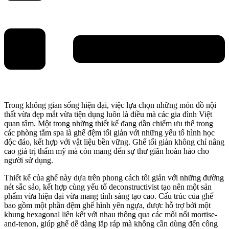
Trong không gian sống hiện đại, việc lựa chọn những món đồ nội
thất vừa đẹp mắt vừa tiện dụng luôn là điều mà các gia đình Việt
quan tâm. Một trong những thiết kế đang dần chiếm ưu thế trong
các phòng tắm spa là ghế đệm tối giản với những yếu tố hình học
độc đáo, kết hợp với vật liệu bền vững. Ghế tối giản không chỉ nâng
cao giá trị thẩm mỹ mà còn mang đến sự thư giãn hoàn hảo cho
người sử dụng.
Thiết kế của ghế này dựa trên phong cách tối giản với những đường
nét sắc sảo, kết hợp cùng yếu tố deconstructivist tạo nên một sản
phẩm vừa hiện đại vừa mang tính sáng tạo cao. Cấu trúc của ghế
bao gồm một phần đệm ghế hình yên ngựa, được hỗ trợ bởi một
khung hexagonal liên kết với nhau thông qua các mối nối mortise-
and-tenon, giúp ghế dễ dàng lắp ráp mà không cần dùng đến công