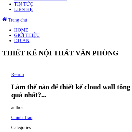
TIN TỨC
LIÊN HỆ
Trang chủ
HOME
GIỚI THIỆU
DỰ ÁN
THIẾT KẾ NỘI THẤT VĂN PHÒNG
Retrun
Làm thế nào để thiết kế cloud wall tông
quả nhất?...
author
Chinh Tran
Categories