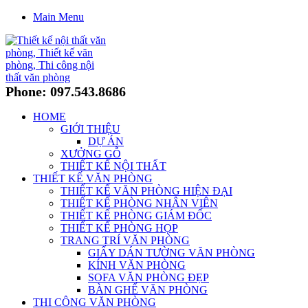
Main Menu
Phone: 097.543.8686
HOME
GIỚI THIỆU
DỰ ÁN
XƯỞNG GỖ
THIẾT KẾ NỘI THẤT
THIẾT KẾ VĂN PHÒNG
THIẾT KẾ VĂN PHÒNG HIỆN ĐẠI
THIẾT KẾ PHÒNG NHÂN VIÊN
THIẾT KẾ PHÒNG GIÁM ĐỐC
THIẾT KẾ PHÒNG HỌP
TRANG TRÍ VĂN PHÒNG
GIẤY DÁN TƯỜNG VĂN PHÒNG
KÍNH VĂN PHÒNG
SOFA VĂN PHÒNG ĐẸP
BÀN GHẾ VĂN PHÒNG
THI CÔNG VĂN PHÒNG