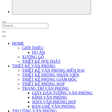
HOME
GIỚI THIỆU
DỰ ÁN
XƯỞNG GỖ
THIẾT KẾ NỘI THẤT
THIẾT KẾ VĂN PHÒNG
THIẾT KẾ VĂN PHÒNG HIỆN ĐẠI
THIẾT KẾ PHÒNG NHÂN VIÊN
THIẾT KẾ PHÒNG GIÁM ĐỐC
THIẾT KẾ PHÒNG HỌP
TRANG TRÍ VĂN PHÒNG
GIẤY DÁN TƯỜNG VĂN PHÒNG
KÍNH VĂN PHÒNG
SOFA VĂN PHÒNG ĐẸP
BÀN GHẾ VĂN PHÒNG
THI CÔNG VĂN PHÒNG