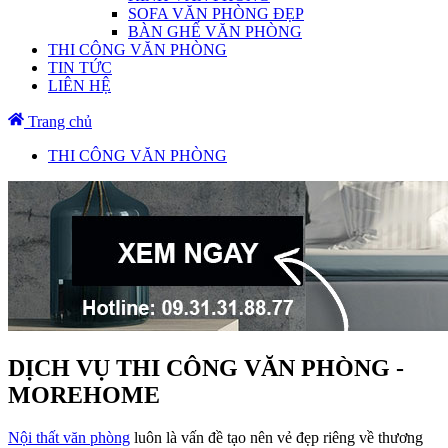
SOFA VĂN PHÒNG ĐẸP
BÀN GHẾ VĂN PHÒNG
THI CÔNG VĂN PHÒNG
TIN TỨC
LIÊN HỆ
Trang chủ
THI CÔNG VĂN PHÒNG
DỊCH VỤ THI CÔNG VĂN PHÒNG -
MOREHOME
Nội thất văn phòng
luôn là vấn đề tạo nên vẻ đẹp riêng về thương