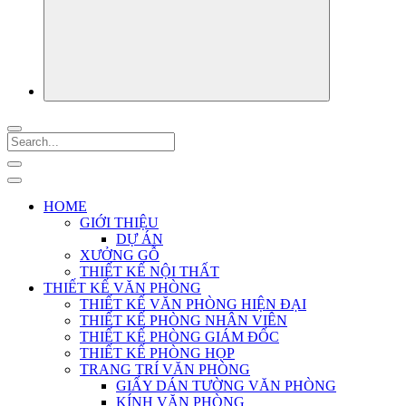
HOME
GIỚI THIỆU
DỰ ÁN
XƯỞNG GỖ
THIẾT KẾ NỘI THẤT
THIẾT KẾ VĂN PHÒNG
THIẾT KẾ VĂN PHÒNG HIỆN ĐẠI
THIẾT KẾ PHÒNG NHÂN VIÊN
THIẾT KẾ PHÒNG GIÁM ĐỐC
THIẾT KẾ PHÒNG HỌP
TRANG TRÍ VĂN PHÒNG
GIẤY DÁN TƯỜNG VĂN PHÒNG
KÍNH VĂN PHÒNG