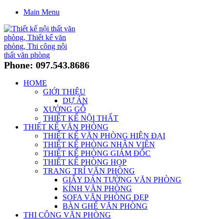
Main Menu
Phone: 097.543.8686
HOME
GIỚI THIỆU
DỰ ÁN
XƯỞNG GỖ
THIẾT KẾ NỘI THẤT
THIẾT KẾ VĂN PHÒNG
THIẾT KẾ VĂN PHÒNG HIỆN ĐẠI
THIẾT KẾ PHÒNG NHÂN VIÊN
THIẾT KẾ PHÒNG GIÁM ĐỐC
THIẾT KẾ PHÒNG HỌP
TRANG TRÍ VĂN PHÒNG
GIẤY DÁN TƯỜNG VĂN PHÒNG
KÍNH VĂN PHÒNG
SOFA VĂN PHÒNG ĐẸP
BÀN GHẾ VĂN PHÒNG
THI CÔNG VĂN PHÒNG