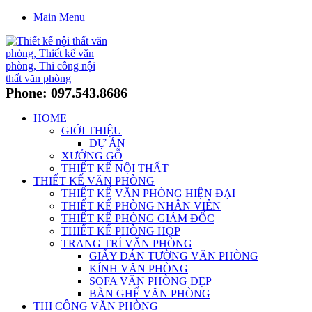
Main Menu
Phone: 097.543.8686
HOME
GIỚI THIỆU
DỰ ÁN
XƯỞNG GỖ
THIẾT KẾ NỘI THẤT
THIẾT KẾ VĂN PHÒNG
THIẾT KẾ VĂN PHÒNG HIỆN ĐẠI
THIẾT KẾ PHÒNG NHÂN VIÊN
THIẾT KẾ PHÒNG GIÁM ĐỐC
THIẾT KẾ PHÒNG HỌP
TRANG TRÍ VĂN PHÒNG
GIẤY DÁN TƯỜNG VĂN PHÒNG
KÍNH VĂN PHÒNG
SOFA VĂN PHÒNG ĐẸP
BÀN GHẾ VĂN PHÒNG
THI CÔNG VĂN PHÒNG