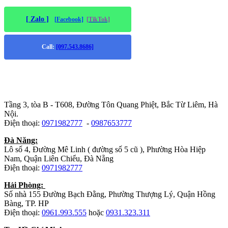
[ Zalo ]
[Facebook]
[TikTok]
Call:
[097.543.8686]
Trụ sở chính
:
Tầng 3, tòa B - T608, Đường Tôn Quang Phiệt, Bắc Từ Liêm, Hà
Nội.
Điện thoại:
0971982777
-
0987653777
Đà Năng:
Lô số 4, Đường Mê Linh ( đường số 5 cũ ), Phường Hòa Hiệp
Nam, Quận Liên Chiểu, Đà Nẵng
Điện thoại:
0971982777
Hải Phòng:
Số nhà 155 Đường Bạch Đằng, Phường Thượng Lý, Quận Hồng
Bàng, TP. HP
Điện thoại:
0961.993.555
hoặc
0931.323.311