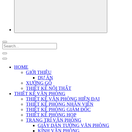
HOME
GIỚI THIỆU
DỰ ÁN
XƯỞNG GỖ
THIẾT KẾ NỘI THẤT
THIẾT KẾ VĂN PHÒNG
THIẾT KẾ VĂN PHÒNG HIỆN ĐẠI
THIẾT KẾ PHÒNG NHÂN VIÊN
THIẾT KẾ PHÒNG GIÁM ĐỐC
THIẾT KẾ PHÒNG HỌP
TRANG TRÍ VĂN PHÒNG
GIẤY DÁN TƯỜNG VĂN PHÒNG
KÍNH VĂN PHÒNG