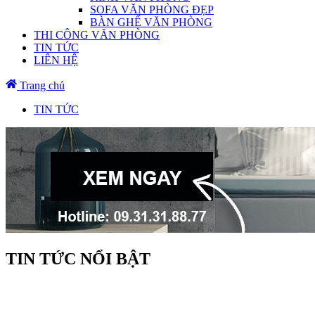
SOFA VĂN PHÒNG ĐẸP
BÀN GHẾ VĂN PHÒNG
THI CÔNG VĂN PHÒNG
TIN TỨC
LIÊN HỆ
Trang chủ
TIN TỨC
TIN TỨC NỔI BẬT