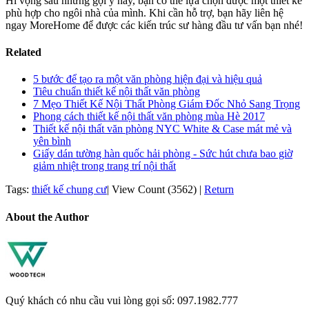
Hi vọng sau những gợi ý này, bạn có thể lựa chọn được một thiết kế
phù hợp cho ngôi nhà của mình. Khi cần hỗ trợ, bạn hãy liên hệ
ngay MoreHome để được các kiến trúc sư hàng đầu tư vấn bạn nhé!
Related
5 bước để tạo ra một văn phòng hiện đại và hiệu quả
Tiêu chuẩn thiết kế nội thất văn phòng
7 Mẹo Thiết Kế Nội Thất Phòng Giám Đốc Nhỏ Sang Trọng
Phong cách thiết kế nội thất văn phòng mùa Hè 2017
Thiết kế nội thất văn phòng NYC White & Case mát mẻ và
yên bình
Giấy dán tường hàn quốc hải phòng - Sức hút chưa bao giờ
giảm nhiệt trong trang trí nội thất
Tags:
thiết kế chung cư
|
View Count (3562)
|
Return
About the Author
Quý khách có nhu cầu vui lòng gọi số: 097.1982.777