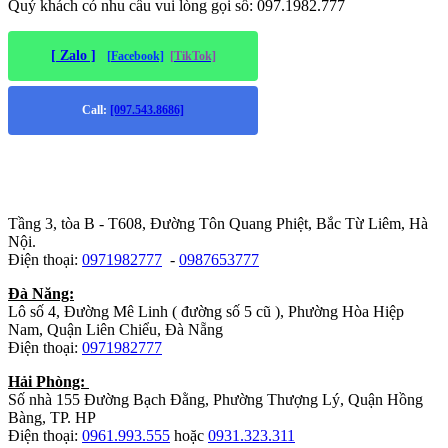
Quý khách có nhu cầu vui lòng gọi số: 097.1982.777
[ Zalo ]
[Facebook]
[TikTok]
Call:
[097.543.8686]
Trụ sở chính
:
Tầng 3, tòa B - T608, Đường Tôn Quang Phiệt, Bắc Từ Liêm, Hà
Nội.
Điện thoại:
0971982777
-
0987653777
Đà Năng:
Lô số 4, Đường Mê Linh ( đường số 5 cũ ), Phường Hòa Hiệp
Nam, Quận Liên Chiểu, Đà Nẵng
Điện thoại:
0971982777
Hải Phòng:
Số nhà 155 Đường Bạch Đằng, Phường Thượng Lý, Quận Hồng
Bàng, TP. HP
Điện thoại:
0961.993.555
hoặc
0931.323.311