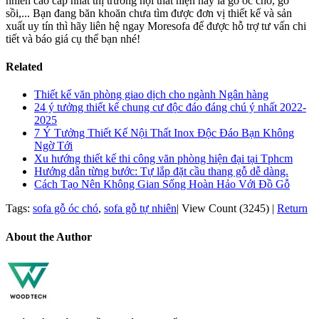
nhiên cao cấp nhất thị trường nội thất hiện nay là gỗ óc chó, gỗ
sồi,... Bạn đang băn khoăn chưa tìm được đơn vị thiết kế và sản
xuất uy tín thì hãy liên hệ ngay Moresofa để được hỗ trợ tư vấn chi
tiết và báo giá cụ thể bạn nhé!
Related
Thiết kế văn phòng giao dịch cho ngành Ngân hàng
24 ý tưởng thiết kế chung cư độc đáo đáng chú ý nhất 2022-
2025
7 Ý Tưởng Thiết Kế Nội Thất Inox Độc Đáo Bạn Không
Ngờ Tới
Xu hướng thiết kế thi công văn phòng hiện đại tại Tphcm
Hướng dẫn từng bước: Tự lắp đặt cầu thang gỗ dễ dàng.
Cách Tạo Nên Không Gian Sống Hoàn Hảo Với Đồ Gỗ
Tags:
sofa gỗ óc chó
,
sofa gỗ tự nhiên
|
View Count (3245)
|
Return
About the Author