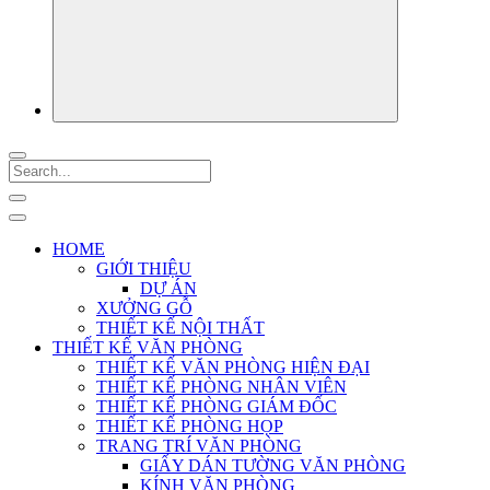
HOME
GIỚI THIỆU
DỰ ÁN
XƯỞNG GỖ
THIẾT KẾ NỘI THẤT
THIẾT KẾ VĂN PHÒNG
THIẾT KẾ VĂN PHÒNG HIỆN ĐẠI
THIẾT KẾ PHÒNG NHÂN VIÊN
THIẾT KẾ PHÒNG GIÁM ĐỐC
THIẾT KẾ PHÒNG HỌP
TRANG TRÍ VĂN PHÒNG
GIẤY DÁN TƯỜNG VĂN PHÒNG
KÍNH VĂN PHÒNG