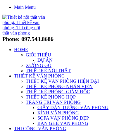
Main Menu
Phone: 097.543.8686
HOME
GIỚI THIỆU
DỰ ÁN
XƯỞNG GỖ
THIẾT KẾ NỘI THẤT
THIẾT KẾ VĂN PHÒNG
THIẾT KẾ VĂN PHÒNG HIỆN ĐẠI
THIẾT KẾ PHÒNG NHÂN VIÊN
THIẾT KẾ PHÒNG GIÁM ĐỐC
THIẾT KẾ PHÒNG HỌP
TRANG TRÍ VĂN PHÒNG
GIẤY DÁN TƯỜNG VĂN PHÒNG
KÍNH VĂN PHÒNG
SOFA VĂN PHÒNG ĐẸP
BÀN GHẾ VĂN PHÒNG
THI CÔNG VĂN PHÒNG