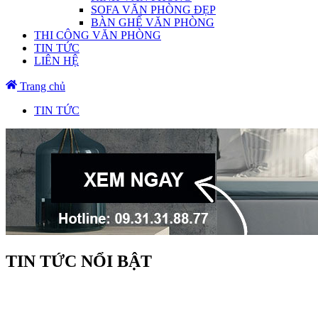
SOFA VĂN PHÒNG ĐẸP
BÀN GHẾ VĂN PHÒNG
THI CÔNG VĂN PHÒNG
TIN TỨC
LIÊN HỆ
Trang chủ
TIN TỨC
TIN TỨC NỔI BẬT