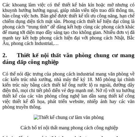
Các khoang làm việc có thể thiết kế bán kín hoặc mở nhưng có
khuynh hướng hướng ngoại, giúp nhân viên tiện trao đổi thông tin,
bàn công việc hơn. Bàn ghế được thiết kế tối ưu công năng, hạn chế
chiếm dụng diện tích mặt sàn. Phong cách thiết kế hiện đại cũng là
phong cách “trung tính” dễ dàng kết hợp cùng các phong cách khác
để mang tới diện mạo đầy sáng tạo cho không gian. Nhiều đơn vị đã
mạnh tay kết hợp phong cách hiện đại với phong cách Nhật, Bắc
Âu, phong cách Industrial,…
2. Thiết kế nội thất văn phòng chung cư mang
dáng dấp công nghiệp
Có thể nói đặc trưng của phong cách industrial mang văn phòng về
các kiến trúc nhà xưởng, nhà máy thế kỷ 18. Mô phỏng lại chính
kiến trúc này bằng cách thiết kế ống nước lộ ra ngoài, đường dây
điện thô, mọi chi tiết phô diễn vẻ đẹp mạnh mẽ. Nở rộ với xu hướng
thiết kế của các văn phòng công nghệ lan dần sang thiết kế công
việc thiết kế đồ họa, phát triển website, nhiếp ảnh hay các văn
phòng truyền thông.
Cách bố trí nội thất mang phong cách công nghiệp