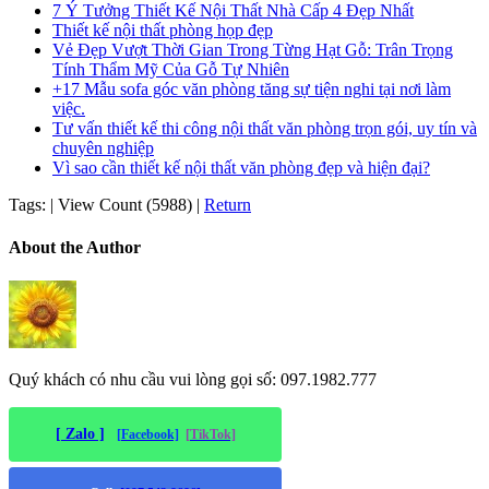
7 Ý Tưởng Thiết Kế Nội Thất Nhà Cấp 4 Đẹp Nhất
Thiết kế nội thất phòng họp đẹp
Vẻ Đẹp Vượt Thời Gian Trong Từng Hạt Gỗ: Trân Trọng
Tính Thẩm Mỹ Của Gỗ Tự Nhiên
+17 Mẫu sofa góc văn phòng tăng sự tiện nghi tại nơi làm
việc.
Tư vấn thiết kế thi công nội thất văn phòng trọn gói, uy tín và
chuyên nghiệp
Vì sao cần thiết kế nội thất văn phòng đẹp và hiện đại?
Tags:
|
View Count (5988)
|
Return
About the Author
Quý khách có nhu cầu vui lòng gọi số: 097.1982.777
[ Zalo ]
[Facebook]
[TikTok]