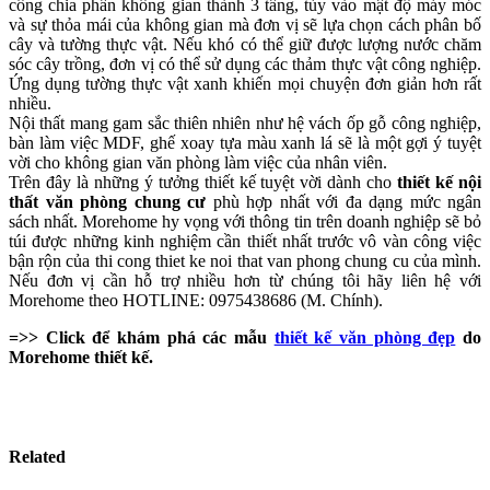
công chia phần không gian thành 3 tầng, tùy vào mật độ máy móc
và sự thỏa mái của không gian mà đơn vị sẽ lựa chọn cách phân bố
cây và tường thực vật. Nếu khó có thể giữ được lượng nước chăm
sóc cây trồng, đơn vị có thể sử dụng các thảm thực vật công nghiệp.
Ứng dụng tường thực vật xanh khiến mọi chuyện đơn giản hơn rất
nhiều.
Nội thất mang gam sắc thiên nhiên như hệ vách ốp gỗ công nghiệp,
bàn làm việc MDF, ghế xoay tựa màu xanh lá sẽ là một gợi ý tuyệt
vời cho không gian văn phòng làm việc của nhân viên.
Trên đây là những ý tưởng thiết kế tuyệt vời dành cho
thiết kế nội
thất văn phòng chung cư
phù hợp nhất với đa dạng mức ngân
sách nhất. Morehome hy vọng với thông tin trên doanh nghiệp sẽ bỏ
túi được những kinh nghiệm cần thiết nhất trước vô vàn công việc
bận rộn của thi cong thiet ke noi that van phong chung cu của mình.
Nếu đơn vị cần hỗ trợ nhiều hơn từ chúng tôi hãy liên hệ với
Morehome theo HOTLINE: 0975438686 (M. Chính).
=>> Click để khám phá các mẫu
thiết kế văn phòng đẹp
do
Morehome thiết kế.
Related