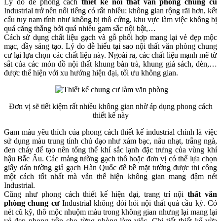
Lý do để phong cách
thiet ke noi that van phong chung cu
Industrial trở nên nổi tiếng có rất nhiều: không gian rộng rãi hơn, kết
cấu tuy nam tính như không bị thô cứng, khu vực làm việc không bị
quá căng thẳng bởi quá nhiều gam sắc nội bật,…
Cách sử dụng chất liệu gạch và gỗ phối hợp mang lại vẻ đẹp mộc
mạc, đầy sáng tạo. Lý do dễ hiểu tại sao nội thất văn phòng chung
cư lại lựa chọn các chất liệu này. Ngoài ra, các chất liệu mạnh mẽ từ
sắt của các món đồ nội thất khung bàn trà, khung giá sách, đèn,…
được thể hiện với xu hướng hiện đại, tối ưu không gian.
Đơn vị sẽ tiết kiệm rất nhiều không gian nhờ áp dụng phong cách
thiết kế này
Gam màu yêu thích của phong cách thiết kế industrial chính là việc
sử dụng màu trung tính chủ đạo như xám bạc, nâu nhạt, trắng ngà,
đen cháy để tạo nên tổng thể khí sắc lạnh đặc trưng của vùng khí
hậu Bắc Âu. Các mảng tường gạch thô hoặc đơn vị có thể lựa chọn
giấy dán tường giả gạch Hàn Quốc để bề mặt tường được thi công
một cách tốt nhất mà vẫn thể hiện không gian mang đậm nét
Industrial.
Cũng như phong cách thiết kế hiện đại, trang trí nội
thất văn
phòng chung cư
Industrial không đòi hỏi nội thất quá cầu kỳ. Có
nét cũ kỹ, thô mộc nhuộm màu trong không gian nhưng lại mang lại
vẻ đẹp phong trần cho từng phòng làm việc. Chi tiết thiết kế vừa