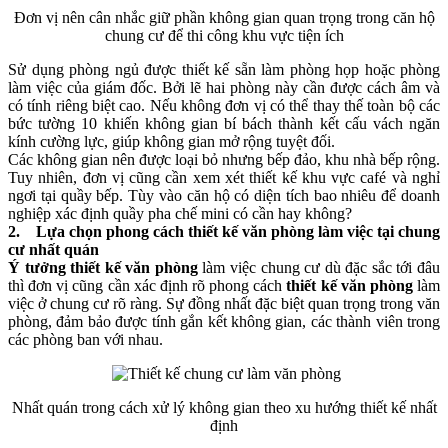
Đơn vị nên cân nhắc giữ phần không gian quan trọng trong căn hộ
chung cư để thi công khu vực tiện ích
Sử dụng phòng ngủ được thiết kế sẵn làm phòng họp hoặc phòng
làm việc của giám đốc. Bởi lẽ hai phòng này cần được cách âm và
có tính riêng biệt cao. Nếu không đơn vị có thể thay thế toàn bộ các
bức tường 10 khiến không gian bí bách thành kết cấu vách ngăn
kính cường lực, giúp không gian mở rộng tuyệt đối.
Các không gian nên được loại bỏ nhưng bếp đảo, khu nhà bếp rộng.
Tuy nhiên, đơn vị cũng cần xem xét thiết kế khu vực café và nghỉ
ngơi tại quầy bếp. Tùy vào căn hộ có diện tích bao nhiêu để doanh
nghiệp xác định quầy pha chế mini có cần hay không?
2. Lựa chọn phong cách thiết kế văn phòng làm việc tại chung
cư nhất quán
Ý tưởng thiết kế văn phòng
làm việc chung cư dù đặc sắc tới đâu
thì đơn vị cũng cần xác định rõ phong cách
thiết kế văn phòng
làm
việc ở chung cư rõ ràng. Sự đồng nhất đặc biệt quan trọng trong văn
phòng, đảm bảo được tính gắn kết không gian, các thành viên trong
các phòng ban với nhau.
Nhất quán trong cách xử lý không gian theo xu hướng thiết kế nhất
định