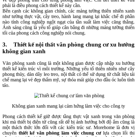
phải là điều phong cách thiết kế này cần.
Bên cạnh các không gian chính, các mảng tường thiên nhiên xanh
như tường thực vật, cây treo, hành lang mang lại khắc chế đi phần
nào tính công nghiệp ngột ngạt của tần suất làm việc căng thẳng.
Ánh sáng cũng là yếu tố giúp cân bằng đi những mảng tường thiên
tối của phong cách công nghiệp nói chung.
3. Thiết kế nội thất văn phòng chung cư xu hướng
không gian xanh
Văn phòng xanh cũng là một không gian được cập nhập xu hướng
thiết kế kiến trúc vì môi trường. Những yếu tố thiên nhiên như cây
phong thủy, dàn dây leo treo, nội thất có thể sử dụng từ chất liệu tái
chế mang lại vẻ đẹp thẩm mỹ, sự thỏa mái giúp cho đầu óc luôn tỉnh
táo.
Không gian xanh mang lại cảm hứng làm việc cho công ty
Phong cách thiết kế giữ được tầng thực vật xanh trong văn phòng
khi mà thiết bị điện tử cũng rất dễ bị ảnh hưởng bởi độ ẩm cũng là
một thách thức lớn đối với các kiến trúc sư. Morehome là đơn vị
chuyên
thiết kế văn phòng làm việc chung cư
lựa chọn lối thi