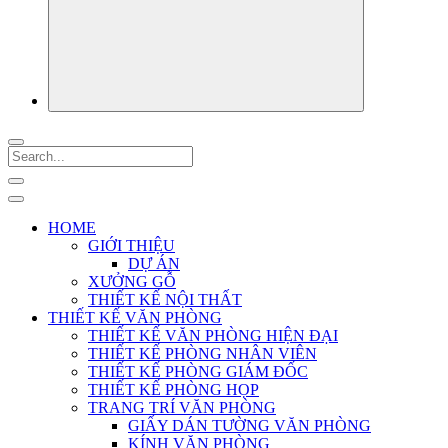
HOME
GIỚI THIỆU
DỰ ÁN
XƯỞNG GỖ
THIẾT KẾ NỘI THẤT
THIẾT KẾ VĂN PHÒNG
THIẾT KẾ VĂN PHÒNG HIỆN ĐẠI
THIẾT KẾ PHÒNG NHÂN VIÊN
THIẾT KẾ PHÒNG GIÁM ĐỐC
THIẾT KẾ PHÒNG HỌP
TRANG TRÍ VĂN PHÒNG
GIẤY DÁN TƯỜNG VĂN PHÒNG
KÍNH VĂN PHÒNG