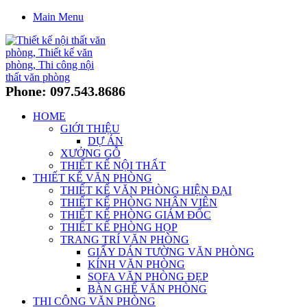
Main Menu
Phone: 097.543.8686
HOME
GIỚI THIỆU
DỰ ÁN
XƯỞNG GỖ
THIẾT KẾ NỘI THẤT
THIẾT KẾ VĂN PHÒNG
THIẾT KẾ VĂN PHÒNG HIỆN ĐẠI
THIẾT KẾ PHÒNG NHÂN VIÊN
THIẾT KẾ PHÒNG GIÁM ĐỐC
THIẾT KẾ PHÒNG HỌP
TRANG TRÍ VĂN PHÒNG
GIẤY DÁN TƯỜNG VĂN PHÒNG
KÍNH VĂN PHÒNG
SOFA VĂN PHÒNG ĐẸP
BÀN GHẾ VĂN PHÒNG
THI CÔNG VĂN PHÒNG