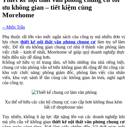
ưu không gian – tiết kiệm cùng
Morehome
-- Miên Trần
Phụ thuộc rất lớn vào mức ngân sách của công ty mà nhiều đơn vị
lựa chọn
thiết kế nội thất văn phòng chung cư
làm trụ sở làm
việc. Để tối ưu không gian chung cư nhà ở thành văn phòng làm
việc chất – kinh tế nhất, Morehome sẽ giúp quý doanh nghiệp thực
hiện điều này dễ dàng hơn.
Không sở hữu vị trí trung tâm, sở hữu những tòa nhà riêng biệt,
chung cư văn phòng vẫn sở hữu không gian đủ rộng để thi công các
khu vực chức năng: phòng giám đốc, phòng làm việc của nhân
viên, khu vực sảnh lễ tân cùng các không gian ăn trưa, nghỉ ngơi
của công ty.
Xu thế sở hữu các căn hộ chung cư, cao cấp hơn không thua kém
bất cứ shophouse nào
Tuy nhiên, không ít áp lực đặt nặng lên vai các doanh nghiệp khi
mà yêu cầu về không gian
thiết kế nội thất văn phòng chung cư
càng ngày càng tăng. Nơi làm việc chiếm đến 2/3 thời gian một