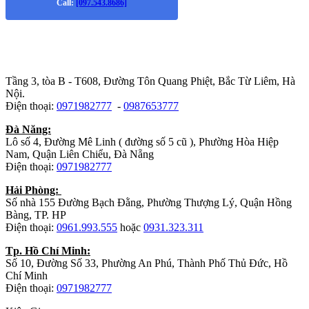
Call:
[097.543.8686]
Trụ sở chính
:
Tầng 3, tòa B - T608, Đường Tôn Quang Phiệt, Bắc Từ Liêm, Hà
Nội.
Điện thoại:
0971982777
-
0987653777
Đà Năng:
Lô số 4, Đường Mê Linh ( đường số 5 cũ ), Phường Hòa Hiệp
Nam, Quận Liên Chiểu, Đà Nẵng
Điện thoại:
0971982777
Hải Phòng:
Số nhà 155 Đường Bạch Đằng, Phường Thượng Lý, Quận Hồng
Bàng, TP. HP
Điện thoại:
0961.993.555
hoặc
0931.323.311
Tp. Hồ Chí Minh:
Số 10, Đường Số 33, Phường An Phú, Thành Phố Thủ Đức, Hồ
Chí Minh
Điện thoại:
0971982777