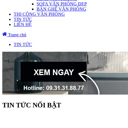
SOFA VĂN PHÒNG ĐẸP
BÀN GHẾ VĂN PHÒNG
THI CÔNG VĂN PHÒNG
TIN TỨC
LIÊN HỆ
Trang chủ
TIN TỨC
TIN TỨC NỔI BẬT