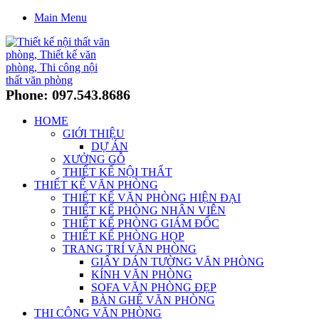
Main Menu
Phone: 097.543.8686
HOME
GIỚI THIỆU
DỰ ÁN
XƯỞNG GỖ
THIẾT KẾ NỘI THẤT
THIẾT KẾ VĂN PHÒNG
THIẾT KẾ VĂN PHÒNG HIỆN ĐẠI
THIẾT KẾ PHÒNG NHÂN VIÊN
THIẾT KẾ PHÒNG GIÁM ĐỐC
THIẾT KẾ PHÒNG HỌP
TRANG TRÍ VĂN PHÒNG
GIẤY DÁN TƯỜNG VĂN PHÒNG
KÍNH VĂN PHÒNG
SOFA VĂN PHÒNG ĐẸP
BÀN GHẾ VĂN PHÒNG
THI CÔNG VĂN PHÒNG