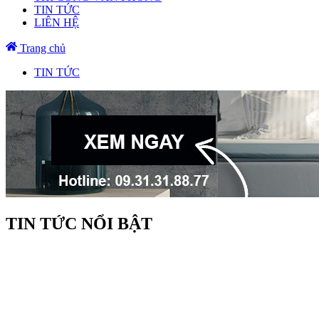
TIN TỨC
LIÊN HỆ
Trang chủ
TIN TỨC
TIN TỨC NỔI BẬT