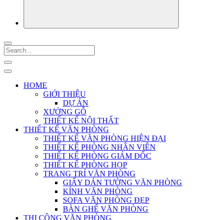
HOME
GIỚI THIỆU
DỰ ÁN
XƯỞNG GỖ
THIẾT KẾ NỘI THẤT
THIẾT KẾ VĂN PHÒNG
THIẾT KẾ VĂN PHÒNG HIỆN ĐẠI
THIẾT KẾ PHÒNG NHÂN VIÊN
THIẾT KẾ PHÒNG GIÁM ĐỐC
THIẾT KẾ PHÒNG HỌP
TRANG TRÍ VĂN PHÒNG
GIẤY DÁN TƯỜNG VĂN PHÒNG
KÍNH VĂN PHÒNG
SOFA VĂN PHÒNG ĐẸP
BÀN GHẾ VĂN PHÒNG
THI CÔNG VĂN PHÒNG