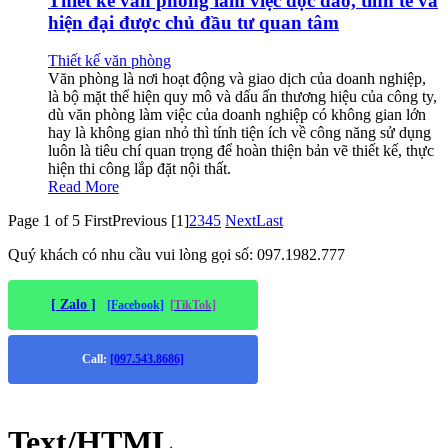
Thiết kế văn phòng làm việc độc đáo, tinh tế và
hiện đại được chủ đầu tư quan tâm
Thiết kế văn phòng
Văn phòng là nơi hoạt động và giao dịch của doanh nghiệp,
là bộ mặt thể hiện quy mô và dấu ấn thương hiệu của công ty,
dù văn phòng làm việc của doanh nghiệp có không gian lớn
hay là không gian nhỏ thì tính tiện ích về công năng sử dụng
luôn là tiêu chí quan trọng để hoàn thiện bản vẽ thiết kế, thực
hiện thi công lắp đặt nội thất.
Read More
Page 1 of 5
First
Previous
[1]
2
3
4
5
Next
Last
Quý khách có nhu cầu vui lòng gọi số: 097.1982.777
[ Zalo ]
[Facebook]
[TikTok]
Call:
[097.543.8686]
Text/HTML