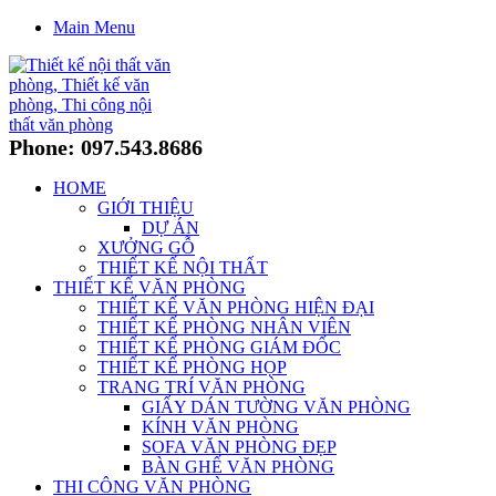
Main Menu
Phone: 097.543.8686
HOME
GIỚI THIỆU
DỰ ÁN
XƯỞNG GỖ
THIẾT KẾ NỘI THẤT
THIẾT KẾ VĂN PHÒNG
THIẾT KẾ VĂN PHÒNG HIỆN ĐẠI
THIẾT KẾ PHÒNG NHÂN VIÊN
THIẾT KẾ PHÒNG GIÁM ĐỐC
THIẾT KẾ PHÒNG HỌP
TRANG TRÍ VĂN PHÒNG
GIẤY DÁN TƯỜNG VĂN PHÒNG
KÍNH VĂN PHÒNG
SOFA VĂN PHÒNG ĐẸP
BÀN GHẾ VĂN PHÒNG
THI CÔNG VĂN PHÒNG