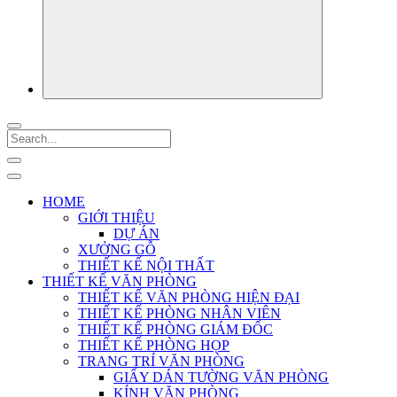
HOME
GIỚI THIỆU
DỰ ÁN
XƯỞNG GỖ
THIẾT KẾ NỘI THẤT
THIẾT KẾ VĂN PHÒNG
THIẾT KẾ VĂN PHÒNG HIỆN ĐẠI
THIẾT KẾ PHÒNG NHÂN VIÊN
THIẾT KẾ PHÒNG GIÁM ĐỐC
THIẾT KẾ PHÒNG HỌP
TRANG TRÍ VĂN PHÒNG
GIẤY DÁN TƯỜNG VĂN PHÒNG
KÍNH VĂN PHÒNG