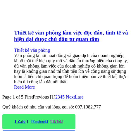
Thiết kế văn phòng làm việc độc đáo, tinh tế và
hiện đại được chủ đầu tư quan tâm
Thiết kế văn phòng
Văn phòng là nơi hoạt động và giao dịch của doanh nghiệp,
là bộ mặt thể hiện quy mô và dấu ấn thương hiệu của công ty,
dù văn phòng làm việc của doanh nghiệp có không gian lớn
hay là không gian nhỏ thì tính tiện ích về công năng sử dụng
luôn là tiêu chí quan trọng để hoàn thiện bản vẽ thiết kế, thực
hiện thi công lắp đặt nội thất.
Read More
Page 1 of 5
First
Previous
[1]
2
3
4
5
Next
Last
Quý khách có nhu cầu vui lòng gọi số: 097.1982.777
[ Zalo ]
[Facebook]
[TikTok]