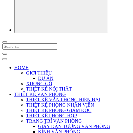
HOME
GIỚI THIỆU
DỰ ÁN
XƯỞNG GỖ
THIẾT KẾ NỘI THẤT
THIẾT KẾ VĂN PHÒNG
THIẾT KẾ VĂN PHÒNG HIỆN ĐẠI
THIẾT KẾ PHÒNG NHÂN VIÊN
THIẾT KẾ PHÒNG GIÁM ĐỐC
THIẾT KẾ PHÒNG HỌP
TRANG TRÍ VĂN PHÒNG
GIẤY DÁN TƯỜNG VĂN PHÒNG
KÍNH VĂN PHÒNG