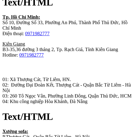
Text/HTML
Tp. Hồ Chí Minh:
Số 10, Đường Số 33, Phường An Phú, Thành Phố Thủ Đức, Hồ
Chí Minh
Điện thoại:
0971982777
Kiên Giang
B3-35,36 đường 3 tháng 2, Tp. Rạch Giá, Tỉnh Kiên Giang
Hotline:
0971982777
Nhà máy sản xuất đồ gỗ:
01: Xã Thượng Cát, Từ Liêm, HN.
02: Đường Đại Đoàn Kết, Thượng Cát - Quận Bắc Từ Liêm - Hà
Nội
03: 260 Tô Ngọc Vân, Phường Linh Đông, Quận Thủ Đức, HCM
04: Khu công nghiệp Hòa Khánh, Đà Nẵng
Text/HTML
Xưởng sofa:
P.Thượng Cát - Quận Bắc Từ Liêm - Hà Nội