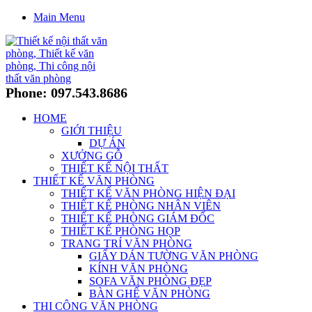
Main Menu
Phone: 097.543.8686
HOME
GIỚI THIỆU
DỰ ÁN
XƯỞNG GỖ
THIẾT KẾ NỘI THẤT
THIẾT KẾ VĂN PHÒNG
THIẾT KẾ VĂN PHÒNG HIỆN ĐẠI
THIẾT KẾ PHÒNG NHÂN VIÊN
THIẾT KẾ PHÒNG GIÁM ĐỐC
THIẾT KẾ PHÒNG HỌP
TRANG TRÍ VĂN PHÒNG
GIẤY DÁN TƯỜNG VĂN PHÒNG
KÍNH VĂN PHÒNG
SOFA VĂN PHÒNG ĐẸP
BÀN GHẾ VĂN PHÒNG
THI CÔNG VĂN PHÒNG