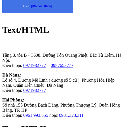
Call:
[097.543.8686]
Text/HTML
Trụ sở chính
:
Tầng 3, tòa B - T608, Đường Tôn Quang Phiệt, Bắc Từ Liêm, Hà
Nội.
Điện thoại:
0971982777
-
0987653777
Đà Năng:
Lô số 4, Đường Mê Linh ( đường số 5 cũ ), Phường Hòa Hiệp
Nam, Quận Liên Chiểu, Đà Nẵng
Điện thoại:
0971982777
Hải Phòng:
Số nhà 155 Đường Bạch Đằng, Phường Thượng Lý, Quận Hồng
Bàng, TP. HP
Điện thoại:
0961.993.555
hoặc
0931.323.311