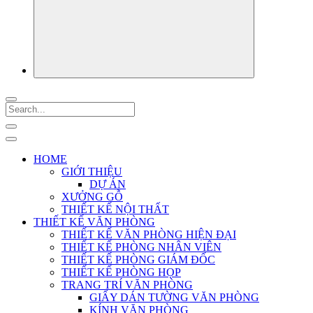
HOME
GIỚI THIỆU
DỰ ÁN
XƯỞNG GỖ
THIẾT KẾ NỘI THẤT
THIẾT KẾ VĂN PHÒNG
THIẾT KẾ VĂN PHÒNG HIỆN ĐẠI
THIẾT KẾ PHÒNG NHÂN VIÊN
THIẾT KẾ PHÒNG GIÁM ĐỐC
THIẾT KẾ PHÒNG HỌP
TRANG TRÍ VĂN PHÒNG
GIẤY DÁN TƯỜNG VĂN PHÒNG
KÍNH VĂN PHÒNG