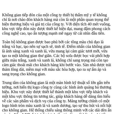
Không gian tiếp đón của một công ty thiết bị thẩm mỹ y tế không
chỉ là nơi chào đón khách hàng mà còn là một phần quan trọng thể
hiện thương hiệu và giá trị của công ty. Với diện tích 40 mét vuông,
khu vực tiếp đón này được thiết kế hiện đại, mang đậm phong cách
công nghệ cao, tạo ấn tượng mạnh mẽ ngay từ cái nhìn đầu tiên.
Toàn bộ không gian được bao phủ bởi các tông màu chủ đạo là
trắng và bạc, tạo nên sự sạch sẽ, tinh tế. Điểm nhấn của không gian
là ánh sáng xanh và xanh lá, vừa mang lại cảm giác tươi mới, vừa
tạo ra một không gian thư giãn. Các bộ sofa được bọc vải phối hợp
giữa màu trắng, xanh và xanh lá, không chỉ sang trọng mà còn tạo
cảm giác thoải mái cho khách hàng khi bước vào. Sàn nhà được trải
thảm lông dài, mềm mại với màu sắc hòa hợp, tạo ra sự ấm áp và
sang trọng cho không gian.
Trung tâm của không gian là một màn hình kỹ thuật số lớn gắn trên
tường, nơi hiển thị logo công ty cùng các hình ảnh quảng bá thương
hiệu. Khu vực này được thiết kế thành một khu vực tiếp khách và
một khu vực thông tin tương tác, giúp khách hàng dễ dàng tìm hiểu
về các sản phẩm và dịch vụ của công ty. Mảng tường chính có một
logo hình tròn màu xanh lá và xanh dương, tạo sự thu hút và nổi bật
cho không gian. Hệ thống chiếu sáng thông minh với các dải đèn ẩn