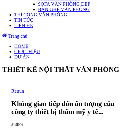
SOFA VĂN PHÒNG ĐẸP
BÀN GHẾ VĂN PHÒNG
THI CÔNG VĂN PHÒNG
TIN TỨC
LIÊN HỆ
Trang chủ
HOME
GIỚI THIỆU
DỰ ÁN
THIẾT KẾ NỘI THẤT VĂN PHÒNG
Retrun
Không gian tiếp đón ấn tượng của
công ty thiết bị thẩm mỹ y tế...
author