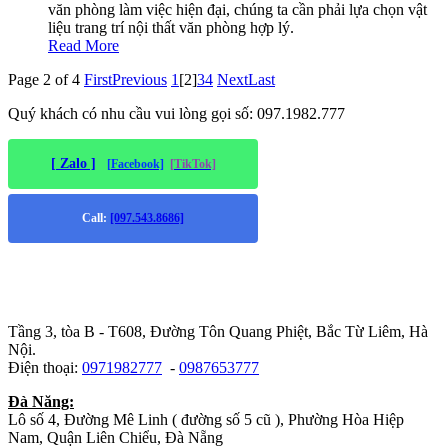
văn phòng làm việc hiện đại, chúng ta cần phải lựa chọn vật
liệu trang trí nội thất văn phòng hợp lý.
Read More
Page 2 of 4
First
Previous
1
[2]
3
4
Next
Last
Quý khách có nhu cầu vui lòng gọi số: 097.1982.777
[ Zalo ]
[Facebook]
[TikTok]
Call:
[097.543.8686]
Trụ sở chính
:
Tầng 3, tòa B - T608, Đường Tôn Quang Phiệt, Bắc Từ Liêm, Hà
Nội.
Điện thoại:
0971982777
-
0987653777
Đà Năng:
Lô số 4, Đường Mê Linh ( đường số 5 cũ ), Phường Hòa Hiệp
Nam, Quận Liên Chiểu, Đà Nẵng