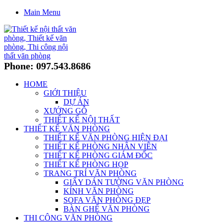
Main Menu
Phone: 097.543.8686
HOME
GIỚI THIỆU
DỰ ÁN
XƯỞNG GỖ
THIẾT KẾ NỘI THẤT
THIẾT KẾ VĂN PHÒNG
THIẾT KẾ VĂN PHÒNG HIỆN ĐẠI
THIẾT KẾ PHÒNG NHÂN VIÊN
THIẾT KẾ PHÒNG GIÁM ĐỐC
THIẾT KẾ PHÒNG HỌP
TRANG TRÍ VĂN PHÒNG
GIẤY DÁN TƯỜNG VĂN PHÒNG
KÍNH VĂN PHÒNG
SOFA VĂN PHÒNG ĐẸP
BÀN GHẾ VĂN PHÒNG
THI CÔNG VĂN PHÒNG