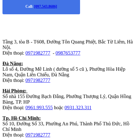
Call:
[097.543.8686]
Trụ sở chính
:
Tầng 3, tòa B - T608, Đường Tôn Quang Phiệt, Bắc Từ Liêm, Hà
Nội.
Điện thoại:
0971982777
-
0987653777
Đà Năng:
Lô số 4, Đường Mê Linh ( đường số 5 cũ ), Phường Hòa Hiệp
Nam, Quận Liên Chiểu, Đà Nẵng
Điện thoại:
0971982777
Hải Phòng:
Số nhà 155 Đường Bạch Đằng, Phường Thượng Lý, Quận Hồng
Bàng, TP. HP
Điện thoại:
0961.993.555
hoặc
0931.323.311
Tp. Hồ Chí Minh:
Số 10, Đường Số 33, Phường An Phú, Thành Phố Thủ Đức, Hồ
Chí Minh
Điện thoại:
0971982777