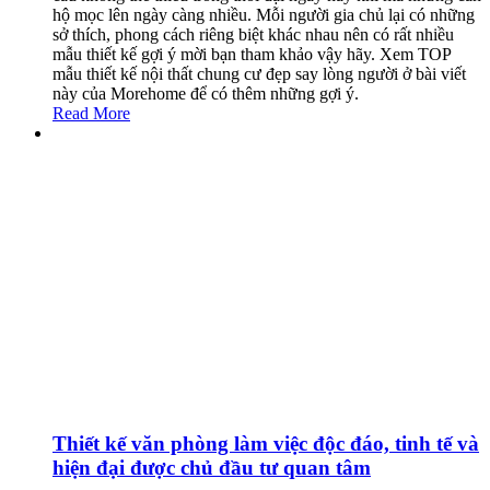
hộ mọc lên ngày càng nhiều. Mỗi người gia chủ lại có những
sở thích, phong cách riêng biệt khác nhau nên có rất nhiều
mẫu thiết kế gợi ý mời bạn tham khảo vậy hãy. Xem TOP
mẫu thiết kế nội thất chung cư đẹp say lòng người ở bài viết
này của Morehome để có thêm những gợi ý.
Read More
Thiết kế văn phòng làm việc độc đáo, tinh tế và
hiện đại được chủ đầu tư quan tâm