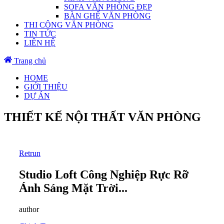
SOFA VĂN PHÒNG ĐẸP
BÀN GHẾ VĂN PHÒNG
THI CÔNG VĂN PHÒNG
TIN TỨC
LIÊN HỆ
Trang chủ
HOME
GIỚI THIỆU
DỰ ÁN
THIẾT KẾ NỘI THẤT VĂN PHÒNG
Retrun
Studio Loft Công Nghiệp Rực Rỡ
Ánh Sáng Mặt Trời...
author