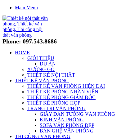
Main Menu
Phone: 097.543.8686
HOME
GIỚI THIỆU
DỰ ÁN
XƯỞNG GỖ
THIẾT KẾ NỘI THẤT
THIẾT KẾ VĂN PHÒNG
THIẾT KẾ VĂN PHÒNG HIỆN ĐẠI
THIẾT KẾ PHÒNG NHÂN VIÊN
THIẾT KẾ PHÒNG GIÁM ĐỐC
THIẾT KẾ PHÒNG HỌP
TRANG TRÍ VĂN PHÒNG
GIẤY DÁN TƯỜNG VĂN PHÒNG
KÍNH VĂN PHÒNG
SOFA VĂN PHÒNG ĐẸP
BÀN GHẾ VĂN PHÒNG
THI CÔNG VĂN PHÒNG