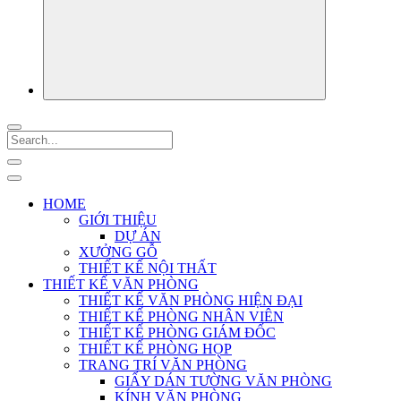
HOME
GIỚI THIỆU
DỰ ÁN
XƯỞNG GỖ
THIẾT KẾ NỘI THẤT
THIẾT KẾ VĂN PHÒNG
THIẾT KẾ VĂN PHÒNG HIỆN ĐẠI
THIẾT KẾ PHÒNG NHÂN VIÊN
THIẾT KẾ PHÒNG GIÁM ĐỐC
THIẾT KẾ PHÒNG HỌP
TRANG TRÍ VĂN PHÒNG
GIẤY DÁN TƯỜNG VĂN PHÒNG
KÍNH VĂN PHÒNG