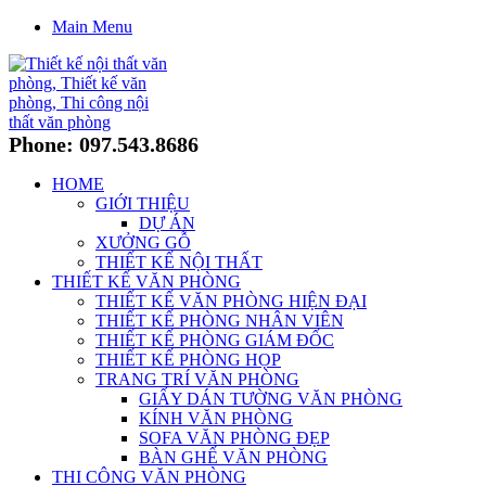
Main Menu
Phone: 097.543.8686
HOME
GIỚI THIỆU
DỰ ÁN
XƯỞNG GỖ
THIẾT KẾ NỘI THẤT
THIẾT KẾ VĂN PHÒNG
THIẾT KẾ VĂN PHÒNG HIỆN ĐẠI
THIẾT KẾ PHÒNG NHÂN VIÊN
THIẾT KẾ PHÒNG GIÁM ĐỐC
THIẾT KẾ PHÒNG HỌP
TRANG TRÍ VĂN PHÒNG
GIẤY DÁN TƯỜNG VĂN PHÒNG
KÍNH VĂN PHÒNG
SOFA VĂN PHÒNG ĐẸP
BÀN GHẾ VĂN PHÒNG
THI CÔNG VĂN PHÒNG