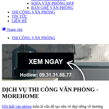
SOFA VĂN PHÒNG ĐẸP
BÀN GHẾ VĂN PHÒNG
THI CÔNG VĂN PHÒNG
TIN TỨC
LIÊN HỆ
Trang chủ
THI CÔNG VĂN PHÒNG
DỊCH VỤ THI CÔNG VĂN PHÒNG -
MOREHOME
Nội thất văn phòng
luôn là vấn đề tạo nên vẻ đẹp riêng về thương