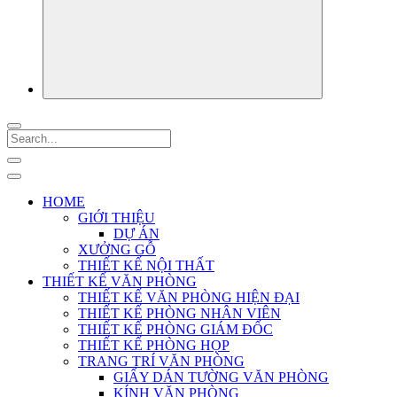
HOME
GIỚI THIỆU
DỰ ÁN
XƯỞNG GỖ
THIẾT KẾ NỘI THẤT
THIẾT KẾ VĂN PHÒNG
THIẾT KẾ VĂN PHÒNG HIỆN ĐẠI
THIẾT KẾ PHÒNG NHÂN VIÊN
THIẾT KẾ PHÒNG GIÁM ĐỐC
THIẾT KẾ PHÒNG HỌP
TRANG TRÍ VĂN PHÒNG
GIẤY DÁN TƯỜNG VĂN PHÒNG
KÍNH VĂN PHÒNG