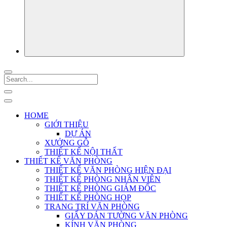
HOME
GIỚI THIỆU
DỰ ÁN
XƯỞNG GỖ
THIẾT KẾ NỘI THẤT
THIẾT KẾ VĂN PHÒNG
THIẾT KẾ VĂN PHÒNG HIỆN ĐẠI
THIẾT KẾ PHÒNG NHÂN VIÊN
THIẾT KẾ PHÒNG GIÁM ĐỐC
THIẾT KẾ PHÒNG HỌP
TRANG TRÍ VĂN PHÒNG
GIẤY DÁN TƯỜNG VĂN PHÒNG
KÍNH VĂN PHÒNG