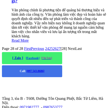
gì?
Văn phòng chính là phương tiện để quảng bá thương hiệu và
hình ảnh của công ty. Văn phòng làm việc đẹp và hoàn hảo sẽ
quyết định rất nhiều đến sự phát triển và thành công của
doanh nghiệp. Vậy nên hiện nay không ít doanh nghiệp quan
tâm tới việc thiết kế văn phòng để mang lại nguồn cảm hứng
làm việc cho nhân viên và lưu lại ấn tượng tốt trong mắt
khách hàng.
Read More
Page 28 of 28
First
Previous
24
25
26
27
[28]
Next
Last
[ Zalo ]
[Facebook]
[TikTok]
Call:
[097.543.8686]
Trụ sở chính
:
Tầng 3, tòa B - T608, Đường Tôn Quang Phiệt, Bắc Từ Liêm, Hà
Nội.
Điện thoại:
0971982777
-
0987653777