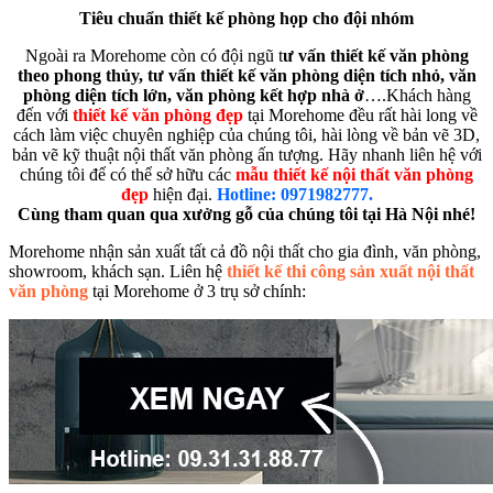
Tiêu chuẩn thiết kế phòng họp cho đội nhóm
Ngoài ra Morehome còn có đội ngũ t
ư vấn thiết kế văn phòng
theo phong thủy, tư vấn thiết kế văn phòng diện tích nhỏ, văn
phòng diện tích lớn, văn phòng kết hợp nhà ở
….Khách hàng
đến với
thiết kế văn phòng đẹp
tại Morehome đều rất hài long về
cách làm việc chuyên nghiệp của chúng tôi, hài lòng về bản vẽ 3D,
bản vẽ kỹ thuật nội thất văn phòng ấn tượng. Hãy nhanh liên hệ với
chúng tôi để có thể sở hữu các
mẫu thiết kế nội thất văn phòng
đẹp
hiện đại.
Hotline: 0971982777.
Cùng tham quan qua xưởng gỗ của chúng tôi tại Hà Nội nhé!
Morehome nhận sản xuất tất cả đồ nội thất cho gia đình, văn phòng,
showroom, khách sạn. Liên hệ
thiết kế thi công sản xuất nội thất
văn phòng
tại Morehome ở 3 trụ sở chính: