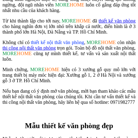
ngừng, đội ngũ nhân viên
MORE
HOME
luôn cố gắng đáp ứng tốt
nhất nhu cầu của khách hàng.
Từ khi thành lập cho tới nay,
MORE
HOME
đã
thiết kế văn phòng
cho hàng nghìn đơn vị lớn nhỏ trên khắp cả nước, điển hình là ở 3
thành phố lớn Hà Nội, Đà Nẵng và TP. Hồ Chí Minh.
Không chỉ có
thiết kế nội thất văn phòng
,
MORE
HOME
còn nhận
thi công nội thất văn phòng
trọn gói. Toàn bộ đồ nội thất văn phòng,
MORE
HOME
cũng tự mình thiết kế, tư vấn và sản xuất nội thất
luôn.
Minh chứng,
MORE
HOME
hiện có 3 xưởng gỗ quy mô lớn với
trang thiết bị máy móc hiện đại: Xưởng gỗ 1, 2 ở Hà Nội và xưởng
gỗ 3 ở TP. Hồ Chí Minh.
Nếu bạn đang có ý định mở văn phòng, mời bạn tham khảo các mẫu
thiết kế nội thất văn phòng của chúng tôi. Khi cần tư vấn thiết kế và
thi công nội thất văn phòng, hãy liên hệ qua số hotline:
0971982777
Mẫu thiết kế văn phòng đẹp