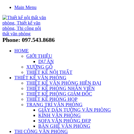
Main Menu
Phone: 097.543.8686
HOME
GIỚI THIỆU
DỰ ÁN
XƯỞNG GỖ
THIẾT KẾ NỘI THẤT
THIẾT KẾ VĂN PHÒNG
THIẾT KẾ VĂN PHÒNG HIỆN ĐẠI
THIẾT KẾ PHÒNG NHÂN VIÊN
THIẾT KẾ PHÒNG GIÁM ĐỐC
THIẾT KẾ PHÒNG HỌP
TRANG TRÍ VĂN PHÒNG
GIẤY DÁN TƯỜNG VĂN PHÒNG
KÍNH VĂN PHÒNG
SOFA VĂN PHÒNG ĐẸP
BÀN GHẾ VĂN PHÒNG
THI CÔNG VĂN PHÒNG