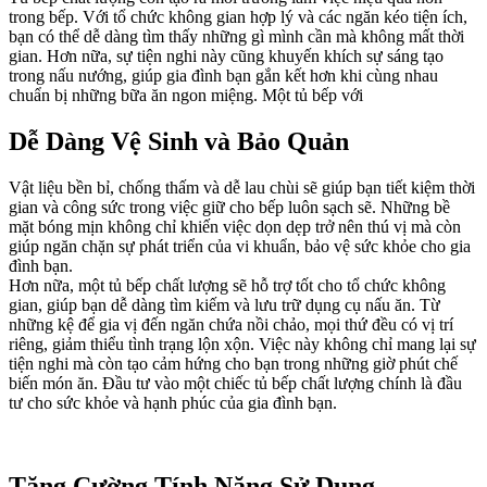
trong bếp. Với tổ chức không gian hợp lý và các ngăn kéo tiện ích,
bạn có thể dễ dàng tìm thấy những gì mình cần mà không mất thời
gian. Hơn nữa, sự tiện nghi này cũng khuyến khích sự sáng tạo
trong nấu nướng, giúp gia đình bạn gắn kết hơn khi cùng nhau
chuẩn bị những bữa ăn ngon miệng. Một tủ bếp với
Dễ Dàng Vệ Sinh và Bảo Quản
Vật liệu bền bỉ, chống thấm và dễ lau chùi sẽ giúp bạn tiết kiệm thời
gian và công sức trong việc giữ cho bếp luôn sạch sẽ. Những bề
mặt bóng mịn không chỉ khiến việc dọn dẹp trở nên thú vị mà còn
giúp ngăn chặn sự phát triển của vi khuẩn, bảo vệ sức khỏe cho gia
đình bạn.
Hơn nữa, một tủ bếp chất lượng sẽ hỗ trợ tốt cho tổ chức không
gian, giúp bạn dễ dàng tìm kiếm và lưu trữ dụng cụ nấu ăn. Từ
những kệ để gia vị đến ngăn chứa nồi chảo, mọi thứ đều có vị trí
riêng, giảm thiểu tình trạng lộn xộn. Việc này không chỉ mang lại sự
tiện nghi mà còn tạo cảm hứng cho bạn trong những giờ phút chế
biến món ăn. Đầu tư vào một chiếc tủ bếp chất lượng chính là đầu
tư cho sức khỏe và hạnh phúc của gia đình bạn.
Tăng Cường Tính Năng Sử Dụng