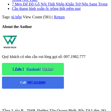
7 Mẹo Để Đồ Gỗ Nội Thất Nhập Khẩu Trở Nên Sang Trọng
Cầu thang hình xoắn ốc trông thật mềm mại
Tags:
tủ bếp
|
View Count (581)
|
Return
About the Author
Quý khách có nhu cầu vui lòng gọi số: 097.1982.777
[ Zalo ]
[Facebook]
[TikTok]
Call:
[097.543.8686]
Trụ sở chính
:
Tầng 3, tòa B - T608, Đường Tôn Quang Phiệt, Bắc Từ Liêm, Hà