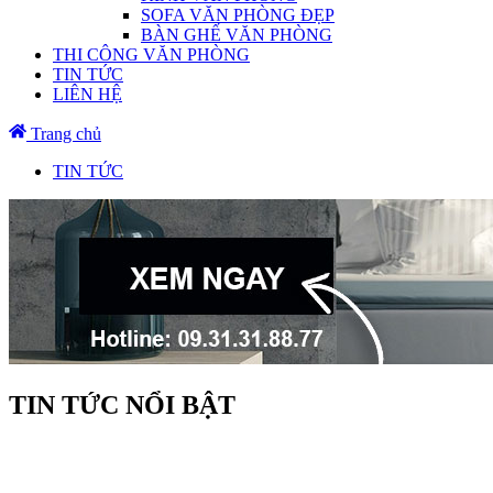
SOFA VĂN PHÒNG ĐẸP
BÀN GHẾ VĂN PHÒNG
THI CÔNG VĂN PHÒNG
TIN TỨC
LIÊN HỆ
Trang chủ
TIN TỨC
TIN TỨC NỔI BẬT