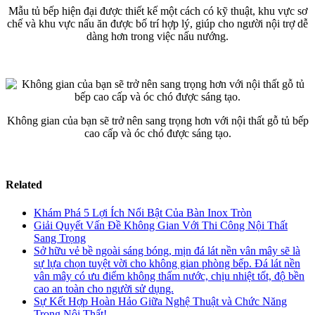
Mẫu tủ bếp hiện đại được thiết kế một cách có kỹ thuật, khu vực sơ
chế và khu vực nấu ăn được bố trí hợp lý, giúp cho người nội trợ dễ
dàng hơn trong việc nấu nướng.
Không gian của bạn sẽ trở nên sang trọng hơn với nội thất gỗ tủ bếp
cao cấp và óc chó được sáng tạo.
Related
Khám Phá 5 Lợi Ích Nổi Bật Của Bàn Inox Tròn
Giải Quyết Vấn Đề Không Gian Với Thi Công Nội Thất
Sang Trọng
Sở hữu vẻ bề ngoài sáng bóng, mịn đá lát nền vân mây sẽ là
sự lựa chọn tuyệt vời cho không gian phòng bếp. Đá lát nền
vân mây có ưu điểm không thấm nước, chịu nhiệt tốt, độ bền
cao an toàn cho người sử dụng.
Sự Kết Hợp Hoàn Hảo Giữa Nghệ Thuật và Chức Năng
Trong Nội Thất!