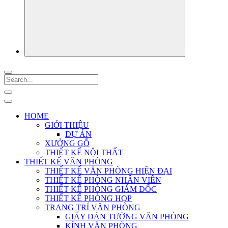
HOME
GIỚI THIỆU
DỰ ÁN
XƯỞNG GỖ
THIẾT KẾ NỘI THẤT
THIẾT KẾ VĂN PHÒNG
THIẾT KẾ VĂN PHÒNG HIỆN ĐẠI
THIẾT KẾ PHÒNG NHÂN VIÊN
THIẾT KẾ PHÒNG GIÁM ĐỐC
THIẾT KẾ PHÒNG HỌP
TRANG TRÍ VĂN PHÒNG
GIẤY DÁN TƯỜNG VĂN PHÒNG
KÍNH VĂN PHÒNG