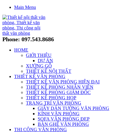
Main Menu
Phone: 097.543.8686
HOME
GIỚI THIỆU
DỰ ÁN
XƯỞNG GỖ
THIẾT KẾ NỘI THẤT
THIẾT KẾ VĂN PHÒNG
THIẾT KẾ VĂN PHÒNG HIỆN ĐẠI
THIẾT KẾ PHÒNG NHÂN VIÊN
THIẾT KẾ PHÒNG GIÁM ĐỐC
THIẾT KẾ PHÒNG HỌP
TRANG TRÍ VĂN PHÒNG
GIẤY DÁN TƯỜNG VĂN PHÒNG
KÍNH VĂN PHÒNG
SOFA VĂN PHÒNG ĐẸP
BÀN GHẾ VĂN PHÒNG
THI CÔNG VĂN PHÒNG