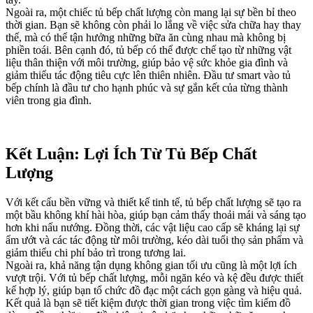
Ngoài ra, một chiếc tủ bếp chất lượng còn mang lại sự bền bỉ theo
thời gian. Bạn sẽ không còn phải lo lắng về việc sửa chữa hay thay
thế, mà có thể tận hưởng những bữa ăn cùng nhau mà không bị
phiền toái. Bên cạnh đó, tủ bếp có thể được chế tạo từ những vật
liệu thân thiện với môi trường, giúp bảo vệ sức khỏe gia đình và
giảm thiểu tác động tiêu cực lên thiên nhiên. Đầu tư smart vào tủ
bếp chính là đầu tư cho hạnh phúc và sự gắn kết của từng thành
viên trong gia đình.
Kết Luận: Lợi Ích Từ Tủ Bếp Chất
Lượng
Với kết cấu bền vững và thiết kế tinh tế, tủ bếp chất lượng sẽ tạo ra
một bầu không khí hài hòa, giúp bạn cảm thấy thoải mái và sáng tạo
hơn khi nấu nướng. Đồng thời, các vật liệu cao cấp sẽ kháng lại sự
ẩm ướt và các tác động từ môi trường, kéo dài tuổi thọ sản phẩm và
giảm thiểu chi phí bảo trì trong tương lai.
Ngoài ra, khả năng tận dụng không gian tối ưu cũng là một lợi ích
vượt trội. Với tủ bếp chất lượng, mỗi ngăn kéo và kệ đều được thiết
kế hợp lý, giúp bạn tổ chức đồ đạc một cách gọn gàng và hiệu quả.
Kết quả là bạn sẽ tiết kiệm được thời gian trong việc tìm kiếm đồ