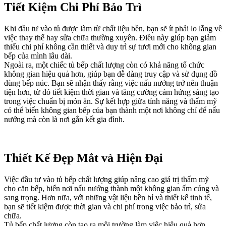
Tiết Kiệm Chi Phí Bảo Trì
Khi đầu tư vào tủ được làm từ chất liệu bền, bạn sẽ ít phải lo lắng về
việc thay thế hay sửa chữa thường xuyên. Điều này giúp bạn giảm
thiểu chi phí không cần thiết và duy trì sự tươi mới cho không gian
bếp của mình lâu dài.
Ngoài ra, một chiếc tủ bếp chất lượng còn có khả năng tổ chức
không gian hiệu quả hơn, giúp bạn dễ dàng truy cập và sử dụng đồ
dùng bếp núc. Bạn sẽ nhận thấy rằng việc nấu nướng trở nên thuận
tiện hơn, từ đó tiết kiệm thời gian và tăng cường cảm hứng sáng tạo
trong việc chuẩn bị món ăn. Sự kết hợp giữa tính năng và thẩm mỹ
có thể biến không gian bếp của bạn thành một nơi không chỉ để nấu
nướng mà còn là nơi gắn kết gia đình.
Thiết Kế Đẹp Mắt và Hiện Đại
Việc đầu tư vào tủ bếp chất lượng giúp nâng cao giá trị thẩm mỹ
cho căn bếp, biến nơi nấu nướng thành một không gian ấm cúng và
sang trọng. Hơn nữa, với những vật liệu bền bỉ và thiết kế tinh tế,
bạn sẽ tiết kiệm được thời gian và chi phí trong việc bảo trì, sửa
chữa.
Tủ bếp chất lượng còn tạo ra môi trường làm việc hiệu quả hơn