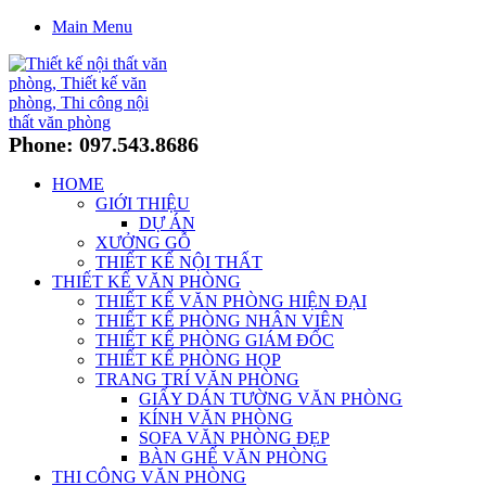
Main Menu
Phone: 097.543.8686
HOME
GIỚI THIỆU
DỰ ÁN
XƯỞNG GỖ
THIẾT KẾ NỘI THẤT
THIẾT KẾ VĂN PHÒNG
THIẾT KẾ VĂN PHÒNG HIỆN ĐẠI
THIẾT KẾ PHÒNG NHÂN VIÊN
THIẾT KẾ PHÒNG GIÁM ĐỐC
THIẾT KẾ PHÒNG HỌP
TRANG TRÍ VĂN PHÒNG
GIẤY DÁN TƯỜNG VĂN PHÒNG
KÍNH VĂN PHÒNG
SOFA VĂN PHÒNG ĐẸP
BÀN GHẾ VĂN PHÒNG
THI CÔNG VĂN PHÒNG