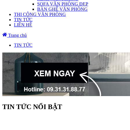
SOFA VĂN PHÒNG ĐẸP
BÀN GHẾ VĂN PHÒNG
THI CÔNG VĂN PHÒNG
TIN TỨC
LIÊN HỆ
Trang chủ
TIN TỨC
TIN TỨC NỔI BẬT