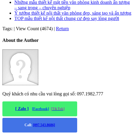
Những mẫu thiết kế mặt tiền văn phòng kinh doanh ấn tượng
– sang trọng – chuyên nghiệp
Ý tưởng thiết kế nội thất văn phòng đẹp, sáng tạo và ấn tượng
TOP mẫu thiết kế nội thất chung cư đẹp say lòng người
Tags:
|
View Count (4674)
|
Return
About the Author
Quý khách có nhu cầu vui lòng gọi số: 097.1982.777
[ Zalo ]
[Facebook]
[TikTok]
Call:
[097.543.8686]