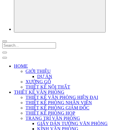
HOME
GIỚI THIỆU
DỰ ÁN
XƯỞNG GỖ
THIẾT KẾ NỘI THẤT
THIẾT KẾ VĂN PHÒNG
THIẾT KẾ VĂN PHÒNG HIỆN ĐẠI
THIẾT KẾ PHÒNG NHÂN VIÊN
THIẾT KẾ PHÒNG GIÁM ĐỐC
THIẾT KẾ PHÒNG HỌP
TRANG TRÍ VĂN PHÒNG
GIẤY DÁN TƯỜNG VĂN PHÒNG
KÍNH VĂN PHÒNG