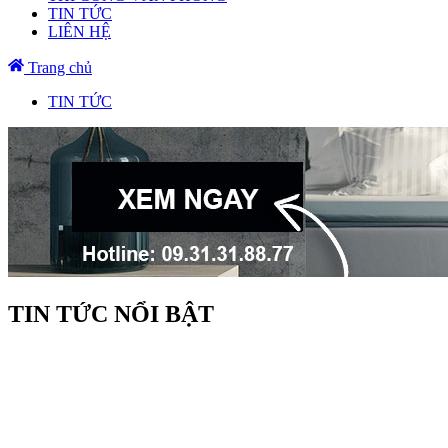
TIN TỨC
LIÊN HỆ
Trang chủ
TIN TỨC
TIN TỨC NỔI BẬT