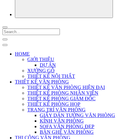
HOME
GIỚI THIỆU
DỰ ÁN
XƯỞNG GỖ
THIẾT KẾ NỘI THẤT
THIẾT KẾ VĂN PHÒNG
THIẾT KẾ VĂN PHÒNG HIỆN ĐẠI
THIẾT KẾ PHÒNG NHÂN VIÊN
THIẾT KẾ PHÒNG GIÁM ĐỐC
THIẾT KẾ PHÒNG HỌP
TRANG TRÍ VĂN PHÒNG
GIẤY DÁN TƯỜNG VĂN PHÒNG
KÍNH VĂN PHÒNG
SOFA VĂN PHÒNG ĐẸP
BÀN GHẾ VĂN PHÒNG
THI CÔNG VĂN PHÒNG