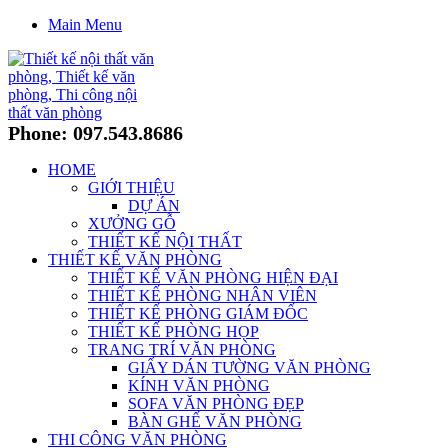
Main Menu
Phone: 097.543.8686
HOME
GIỚI THIỆU
DỰ ÁN
XƯỞNG GỖ
THIẾT KẾ NỘI THẤT
THIẾT KẾ VĂN PHÒNG
THIẾT KẾ VĂN PHÒNG HIỆN ĐẠI
THIẾT KẾ PHÒNG NHÂN VIÊN
THIẾT KẾ PHÒNG GIÁM ĐỐC
THIẾT KẾ PHÒNG HỌP
TRANG TRÍ VĂN PHÒNG
GIẤY DÁN TƯỜNG VĂN PHÒNG
KÍNH VĂN PHÒNG
SOFA VĂN PHÒNG ĐẸP
BÀN GHẾ VĂN PHÒNG
THI CÔNG VĂN PHÒNG