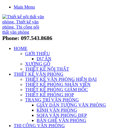
Main Menu
Phone: 097.543.8686
HOME
GIỚI THIỆU
DỰ ÁN
XƯỞNG GỖ
THIẾT KẾ NỘI THẤT
THIẾT KẾ VĂN PHÒNG
THIẾT KẾ VĂN PHÒNG HIỆN ĐẠI
THIẾT KẾ PHÒNG NHÂN VIÊN
THIẾT KẾ PHÒNG GIÁM ĐỐC
THIẾT KẾ PHÒNG HỌP
TRANG TRÍ VĂN PHÒNG
GIẤY DÁN TƯỜNG VĂN PHÒNG
KÍNH VĂN PHÒNG
SOFA VĂN PHÒNG ĐẸP
BÀN GHẾ VĂN PHÒNG
THI CÔNG VĂN PHÒNG