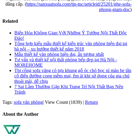
đẳng cấp. (
https://sanxuatsofa.com/tin-tuc/articleid/25201/ghe-sofa-
phong-giam-doc
)
Related
Biến Hóa Không Gian Với Những Ý Tưởng Nội Thất Độc
Đáo!
Tổng hợp kiểu mẫu thiết kế kiến trúc văn phòng hiện đại tại
hà nội – xu hướng thiết kế năm 2018
Mẫu thiết kế văn phòng hiện đại, ấn tượng nhất
Tư vấn và thiết kế nội thất phòng bếp đẹp tại Hà Nội -
MOREHOME
Thi công sofa văng có tựa khung gỗ óc chó bọc nỉ màu be tân
cổ điển đường cong mềm mại, êm ái khi sử dụng của gia chủ
thoải mái, dễ chịu
7 Sai Lầm Thường Gặp Khi Trang Trí Nội Thất Bạn Nên
Tránh
Tags:
sofa văn phòng
|
View Count (1839)
|
Return
About the Author