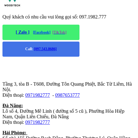
Quý khách có nhu cầu vui lòng gọi số: 097.1982.777
[ Zalo ]
[Facebook]
[TikTok]
Call:
[097.543.8686]
Trụ sở chính
:
Tầng 3, tòa B - T608, Đường Tôn Quang Phiệt, Bắc Từ Liêm, Hà
Nội.
Điện thoại:
0971982777
-
0987653777
Đà Năng:
Lô số 4, Đường Mê Linh ( đường số 5 cũ ), Phường Hòa Hiệp
Nam, Quận Liên Chiểu, Đà Nẵng
Điện thoại:
0971982777
Hải Phòng: