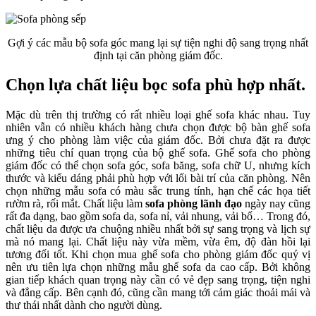
Gợi ý các mẫu bộ sofa góc mang lại sự tiện nghi độ sang trọng nhất
định tại căn phòng giám đốc.
Chọn lựa chất liệu bọc sofa phù hợp nhất.
Mặc dù trên thị trường có rất nhiều loại ghế sofa khác nhau. Tuy
nhiên vẫn có nhiều khách hàng chưa chọn được bộ bàn ghế sofa
ưng ý cho phòng làm việc của giám đốc. Bởi chưa đặt ra được
những tiêu chí quan trọng của bộ ghế sofa. Ghế sofa cho phòng
giám đốc có thể chọn sofa góc, sofa băng, sofa chữ U, nhưng kích
thước và kiểu dáng phải phù hợp với lối bài trí của căn phòng. Nên
chọn những mẫu sofa có màu sắc trung tính, hạn chế các họa tiết
rườm rà, rối mắt. Chất liệu làm
sofa phòng lãnh đạo
ngày nay cũng
rất đa dạng, bao gồm sofa da, sofa nỉ, vải nhung, vải bố… Trong đó,
chất liệu da được ưa chuộng nhiều nhất bởi sự sang trọng và lịch sự
mà nó mang lại. Chất liệu này vừa mềm, vừa êm, độ đàn hồi lại
tương đối tốt. Khi chọn mua ghế sofa cho phòng giám đốc quý vị
nên ưu tiên lựa chọn những mẫu ghế sofa da cao cấp. Bởi không
gian tiếp khách quan trọng này cần có vẻ đẹp sang trọng, tiện nghi
và đẳng cấp. Bên cạnh đó, cũng cần mang tới cảm giác thoải mái và
thư thái nhất dành cho người dùng.