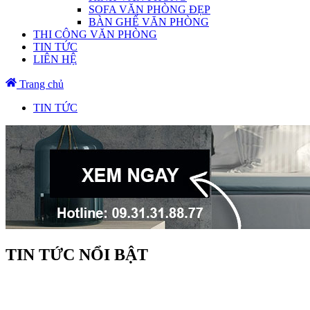
SOFA VĂN PHÒNG ĐẸP
BÀN GHẾ VĂN PHÒNG
THI CÔNG VĂN PHÒNG
TIN TỨC
LIÊN HỆ
Trang chủ
TIN TỨC
TIN TỨC NỔI BẬT