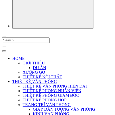
HOME
GIỚI THIỆU
DỰ ÁN
XƯỞNG GỖ
THIẾT KẾ NỘI THẤT
THIẾT KẾ VĂN PHÒNG
THIẾT KẾ VĂN PHÒNG HIỆN ĐẠI
THIẾT KẾ PHÒNG NHÂN VIÊN
THIẾT KẾ PHÒNG GIÁM ĐỐC
THIẾT KẾ PHÒNG HỌP
TRANG TRÍ VĂN PHÒNG
GIẤY DÁN TƯỜNG VĂN PHÒNG
KÍNH VĂN PHÒNG