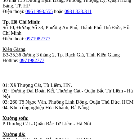
Số nhà 155 Đường Bạch Đằng, Phường Thượng Lý, Quận Hồng
Bàng, TP. HP
Điện thoại:
0961.993.555
hoặc
0931.323.311
Tp. Hồ Chí Minh:
Số 10, Đường Số 33, Phường An Phú, Thành Phố Thủ Đức, Hồ
Chí Minh
Điện thoại:
0971982777
Kiên Giang
B3-35,36 đường 3 tháng 2, Tp. Rạch Giá, Tỉnh Kiên Giang
Hotline:
0971982777
Nhà máy sản xuất đồ gỗ:
01: Xã Thượng Cát, Từ Liêm, HN.
02: Đường Đại Đoàn Kết, Thượng Cát - Quận Bắc Từ Liêm - Hà
Nội
03: 260 Tô Ngọc Vân, Phường Linh Đông, Quận Thủ Đức, HCM
04: Khu công nghiệp Hòa Khánh, Đà Nẵng
Xưởng sofa:
P.Thượng Cát - Quận Bắc Từ Liêm - Hà Nội
Xưởng đá: