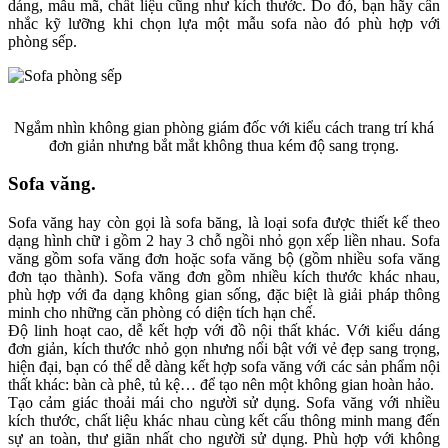
dáng, mẫu mã, chất liệu cũng như kích thước. Do đó, bạn hãy cân
nhắc kỹ lưỡng khi chọn lựa một mẫu sofa nào đó phù hợp với
phòng sếp.
Ngắm nhìn không gian phòng giám đốc với kiểu cách trang trí khá
đơn giản nhưng bắt mắt không thua kém độ sang trọng.
Sofa văng.
Sofa văng hay còn gọi là sofa băng, là loại sofa được thiết kế theo
dạng hình chữ i gồm 2 hay 3 chỗ ngồi nhỏ gọn xếp liền nhau. Sofa
văng gồm sofa văng đơn hoặc sofa văng bộ (gồm nhiều sofa văng
đơn tạo thành). Sofa văng đơn gồm nhiều kích thước khác nhau,
phù hợp với đa dạng không gian sống, đặc biệt là giải pháp thông
minh cho những căn phòng có diện tích hạn chế.
Độ linh hoạt cao, dễ kết hợp với đồ nội thất khác. Với kiểu dáng
đơn giản, kích thước nhỏ gọn nhưng nổi bật với vẻ đẹp sang trọng,
hiện đại, bạn có thể dễ dàng kết hợp sofa văng với các sản phẩm nội
thất khác: bàn cà phê, tủ kệ… để tạo nên một không gian hoàn hảo.
Tạo cảm giác thoải mái cho người sử dụng. Sofa văng với nhiều
kích thước, chất liệu khác nhau cùng kết cấu thông minh mang đến
sự an toàn, thư giãn nhất cho người sử dụng. Phù hợp với không