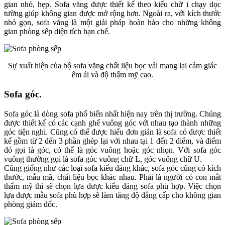
gian nhỏ, hẹp. Sofa văng được thiết kế theo kiểu chữ i chạy dọc
tường giúp không gian được mở rộng hơn. Ngoài ra, với kích thước
nhỏ gọn, sofa văng là một giải pháp hoàn hảo cho những không
gian phòng sếp diện tích hạn chế.
Sự xuất hiện của bộ sofa văng chất liệu bọc vải mang lại cảm giác
êm ái và độ thẩm mỹ cao.
Sofa góc.
Sofa góc là dòng sofa phổ biến nhất hiện nay trên thị trường. Chúng
được thiết kế có các cạnh ghế vuông góc với nhau tạo thành những
góc tiện nghi. Cũng có thể được hiểu đơn giản là sofa có được thiết
kế gồm từ 2 đến 3 phần ghép lại với nhau tại 1 đến 2 điểm, và điểm
đó gọi là góc, có thể là góc vuông hoặc góc nhọn. Với sofa góc
vuông thường gọi là sofa góc vuông chữ L, góc vuông chữ U.
Cũng giống như các loại sofa kiểu dáng khác, sofa góc cũng có kích
thước, mẫu mã, chất liệu bọc khác nhau. Phải là người có con mắt
thẩm mỹ thì sẽ chọn lựa được kiểu dáng sofa phù hợp. Việc chọn
lựa được mẫu sofa phù hợp sẽ làm tăng độ đẳng cấp cho không gian
phòng giám đốc.