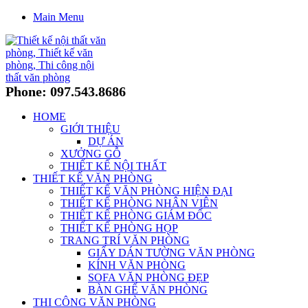
Main Menu
Phone: 097.543.8686
HOME
GIỚI THIỆU
DỰ ÁN
XƯỞNG GỖ
THIẾT KẾ NỘI THẤT
THIẾT KẾ VĂN PHÒNG
THIẾT KẾ VĂN PHÒNG HIỆN ĐẠI
THIẾT KẾ PHÒNG NHÂN VIÊN
THIẾT KẾ PHÒNG GIÁM ĐỐC
THIẾT KẾ PHÒNG HỌP
TRANG TRÍ VĂN PHÒNG
GIẤY DÁN TƯỜNG VĂN PHÒNG
KÍNH VĂN PHÒNG
SOFA VĂN PHÒNG ĐẸP
BÀN GHẾ VĂN PHÒNG
THI CÔNG VĂN PHÒNG