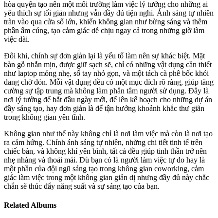
hòa quyện tạo nên một môi trường làm việc lý tưởng cho những ai
yêu thích sự tối giản nhưng vẫn đầy đủ tiện nghi. Ánh sáng tự nhiên
tràn vào qua cửa sổ lớn, khiến không gian như bừng sáng và thêm
phần ấm cúng, tạo cảm giác dễ chịu ngay cả trong những giờ làm
việc dài.
Đôi khi, chính sự đơn giản lại là yếu tố làm nên sự khác biệt. Mặt
bàn gỗ nhẵn mịn, được giữ sạch sẽ, chỉ có những vật dụng cần thiết
như laptop mỏng nhẹ, sổ tay nhỏ gọn, và một tách cà phê bốc khói
đang chờ đón. Mỗi vật dụng đều có một mục đích rõ ràng, giúp tăng
cường sự tập trung mà không làm phân tâm người sử dụng. Đây là
nơi lý tưởng để bắt đầu ngày mới, để lên kế hoạch cho những dự án
đầy sáng tạo, hay đơn giản là để tận hưởng khoảnh khắc thư giãn
trong không gian yên tĩnh.
Không gian như thế này không chỉ là nơi làm việc mà còn là nơi tạo
ra cảm hứng. Chính ánh sáng tự nhiên, những chi tiết tinh tế trên
chiếc bàn, và không khí yên bình, tất cả đều giúp tinh thần trở nên
nhẹ nhàng và thoải mái. Dù bạn có là người làm việc tự do hay là
một phần của đội ngũ sáng tạo trong không gian coworking, cảm
giác làm việc trong một không gian giản dị nhưng đầy đủ này chắc
chắn sẽ thúc đẩy năng suất và sự sáng tạo của bạn.
Related Albums