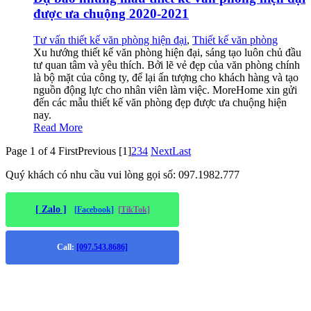
được ưa chuộng 2020-2021
Tư vấn thiết kế văn phòng hiện đại
,
Thiết kế văn phòng
Xu hướng thiết kế văn phòng hiện đại, sáng tạo luôn chủ đầu
tư quan tâm và yêu thích. Bởi lẽ vẻ đẹp của văn phòng chính
là bộ mặt của công ty, để lại ấn tượng cho khách hàng và tạo
nguồn động lực cho nhân viên làm việc. MoreHome xin gửi
đến các mẫu thiết kế văn phòng đẹp được ưa chuộng hiện
nay.
Read More
Page 1 of 4
First
Previous
[1]
2
3
4
Next
Last
Quý khách có nhu cầu vui lòng gọi số: 097.1982.777
[ Zalo ]
[Facebook]
[TikTok]
Call:
[097.543.8686]
Trụ sở chính
: