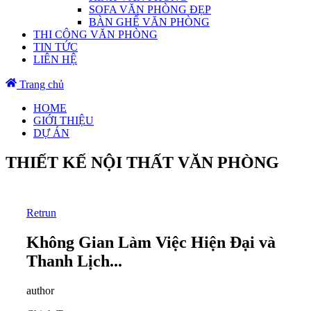
SOFA VĂN PHÒNG ĐẸP
BÀN GHẾ VĂN PHÒNG
THI CÔNG VĂN PHÒNG
TIN TỨC
LIÊN HỆ
Trang chủ
HOME
GIỚI THIỆU
DỰ ÁN
THIẾT KẾ NỘI THẤT VĂN PHÒNG
Retrun
Không Gian Làm Việc Hiện Đại và
Thanh Lịch...
author