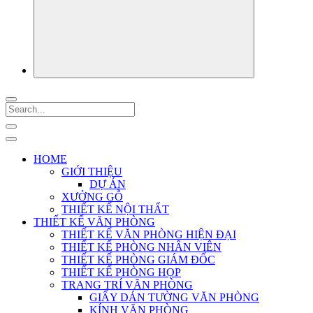
HOME
GIỚI THIỆU
DỰ ÁN
XƯỞNG GỖ
THIẾT KẾ NỘI THẤT
THIẾT KẾ VĂN PHÒNG
THIẾT KẾ VĂN PHÒNG HIỆN ĐẠI
THIẾT KẾ PHÒNG NHÂN VIÊN
THIẾT KẾ PHÒNG GIÁM ĐỐC
THIẾT KẾ PHÒNG HỌP
TRANG TRÍ VĂN PHÒNG
GIẤY DÁN TƯỜNG VĂN PHÒNG
KÍNH VĂN PHÒNG