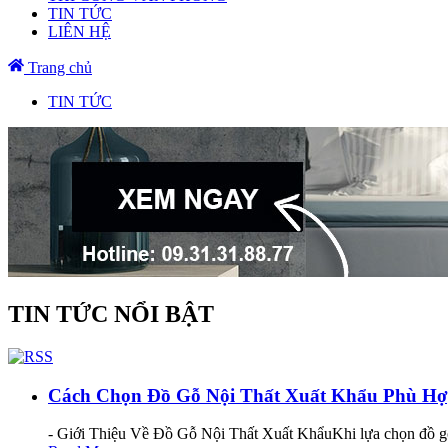
TIN TỨC
LIÊN HỆ
Trang chủ
TIN TỨC
TIN TỨC NỔI BẬT
Cách Chọn Đồ Gỗ Nội Thất Xuất Khẩu Phù Hợ
- Giới Thiệu Về Đồ Gỗ Nội Thất Xuất KhẩuKhi lựa chọn đồ gỗ n