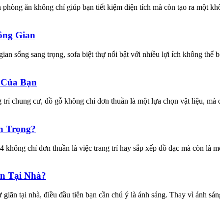
òng ăn không chỉ giúp bạn tiết kiệm diện tích mà còn tạo ra một khô
ông Gian
ian sống sang trọng, sofa biệt thự nổi bật với nhiều lợi ích không th
 Của Bạn
í chung cư, đồ gỗ không chỉ đơn thuần là một lựa chọn vật liệu, mà cò
n Trọng?
 không chỉ đơn thuần là việc trang trí hay sắp xếp đồ đạc mà còn là m
n Tại Nhà?
ư giãn tại nhà, điều đầu tiên bạn cần chú ý là ánh sáng. Thay vì ánh s