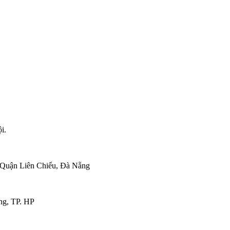
i.
 Quận Liên Chiểu, Đà Nẵng
ng, TP. HP