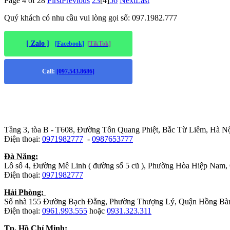
Page 4 of 28
First
Previous
2
3
[4]
5
6
Next
Last
Quý khách có nhu cầu vui lòng gọi số: 097.1982.777
[ Zalo ]
[Facebook]
[TikTok]
Call:
[097.543.8686]
Trụ sở chính
:
Tầng 3, tòa B - T608, Đường Tôn Quang Phiệt, Bắc Từ Liêm, Hà Nộ
Điện thoại:
0971982777
-
0987653777
Đà Năng:
Lô số 4, Đường Mê Linh ( đường số 5 cũ ), Phường Hòa Hiệp Nam,
Điện thoại:
0971982777
Hải Phòng:
Số nhà 155 Đường Bạch Đằng, Phường Thượng Lý, Quận Hồng Bà
Điện thoại:
0961.993.555
hoặc
0931.323.311
Tp. Hồ Chí Minh: