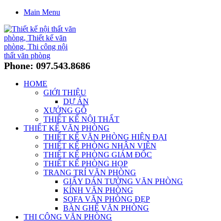
Main Menu
Phone: 097.543.8686
HOME
GIỚI THIỆU
DỰ ÁN
XƯỞNG GỖ
THIẾT KẾ NỘI THẤT
THIẾT KẾ VĂN PHÒNG
THIẾT KẾ VĂN PHÒNG HIỆN ĐẠI
THIẾT KẾ PHÒNG NHÂN VIÊN
THIẾT KẾ PHÒNG GIÁM ĐỐC
THIẾT KẾ PHÒNG HỌP
TRANG TRÍ VĂN PHÒNG
GIẤY DÁN TƯỜNG VĂN PHÒNG
KÍNH VĂN PHÒNG
SOFA VĂN PHÒNG ĐẸP
BÀN GHẾ VĂN PHÒNG
THI CÔNG VĂN PHÒNG