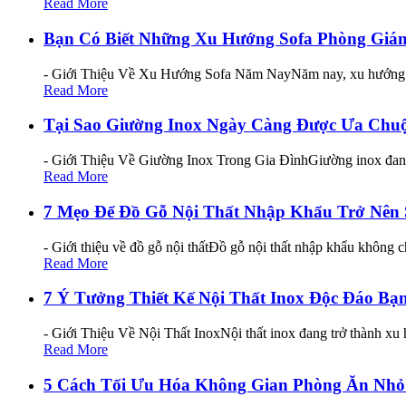
Read More
Bạn Có Biết Những Xu Hướng Sofa Phòng Gi
- Giới Thiệu Về Xu Hướng Sofa Năm NayNăm nay, xu hướng sofa
Read More
Tại Sao Giường Inox Ngày Càng Được Ưa Chu
- Giới Thiệu Về Giường Inox Trong Gia ĐìnhGiường inox đang t
Read More
7 Mẹo Để Đồ Gỗ Nội Thất Nhập Khẩu Trở Nên
- Giới thiệu về đồ gỗ nội thấtĐồ gỗ nội thất nhập khẩu không
Read More
7 Ý Tưởng Thiết Kế Nội Thất Inox Độc Đáo Bạ
- Giới Thiệu Về Nội Thất InoxNội thất inox đang trở thành xu 
Read More
5 Cách Tối Ưu Hóa Không Gian Phòng Ăn Nhỏ