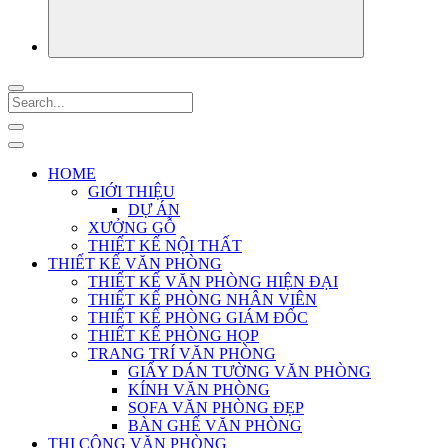
HOME
GIỚI THIỆU
DỰ ÁN
XƯỞNG GỖ
THIẾT KẾ NỘI THẤT
THIẾT KẾ VĂN PHÒNG
THIẾT KẾ VĂN PHÒNG HIỆN ĐẠI
THIẾT KẾ PHÒNG NHÂN VIÊN
THIẾT KẾ PHÒNG GIÁM ĐỐC
THIẾT KẾ PHÒNG HỌP
TRANG TRÍ VĂN PHÒNG
GIẤY DÁN TƯỜNG VĂN PHÒNG
KÍNH VĂN PHÒNG
SOFA VĂN PHÒNG ĐẸP
BÀN GHẾ VĂN PHÒNG
THI CÔNG VĂN PHÒNG