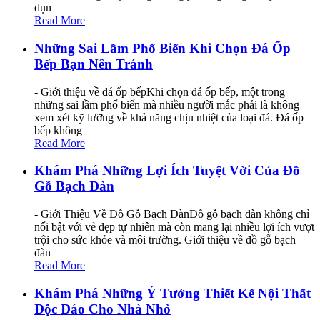
dụn
Read More
Những Sai Lầm Phổ Biến Khi Chọn Đá Ốp
Bếp Bạn Nên Tránh
- Giới thiệu về đá ốp bếpKhi chọn đá ốp bếp, một trong
những sai lầm phổ biến mà nhiều người mắc phải là không
xem xét kỹ lưỡng về khả năng chịu nhiệt của loại đá. Đá ốp
bếp không
Read More
Khám Phá Những Lợi Ích Tuyệt Vời Của Đồ
Gỗ Bạch Đàn
- Giới Thiệu Về Đồ Gỗ Bạch ĐànĐồ gỗ bạch đàn không chỉ
nổi bật với vẻ đẹp tự nhiên mà còn mang lại nhiều lợi ích vượt
trội cho sức khỏe và môi trường. Giới thiệu về đồ gỗ bạch
đàn
Read More
Khám Phá Những Ý Tưởng Thiết Kế Nội Thất
Độc Đáo Cho Nhà Nhỏ