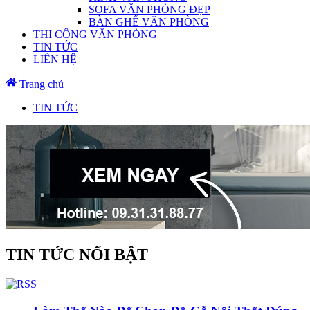
SOFA VĂN PHÒNG ĐẸP
BÀN GHẾ VĂN PHÒNG
THI CÔNG VĂN PHÒNG
TIN TỨC
LIÊN HỆ
Trang chủ
TIN TỨC
TIN TỨC NỔI BẬT