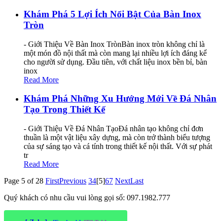
Khám Phá 5 Lợi Ích Nổi Bật Của Bàn Inox
Tròn
- Giới Thiệu Về Bàn Inox TrònBàn inox tròn không chỉ là
một món đồ nội thất mà còn mang lại nhiều lợi ích đáng kể
cho người sử dụng. Đầu tiên, với chất liệu inox bền bỉ, bàn
inox
Read More
Khám Phá Những Xu Hướng Mới Về Đá Nhân
Tạo Trong Thiết Kế
- Giới Thiệu Về Đá Nhân TạoĐá nhân tạo không chỉ đơn
thuần là một vật liệu xây dựng, mà còn trở thành biểu tượng
của sự sáng tạo và cá tính trong thiết kế nội thất. Với sự phát
tr
Read More
Page 5 of 28
First
Previous
3
4
[5]
6
7
Next
Last
Quý khách có nhu cầu vui lòng gọi số: 097.1982.777