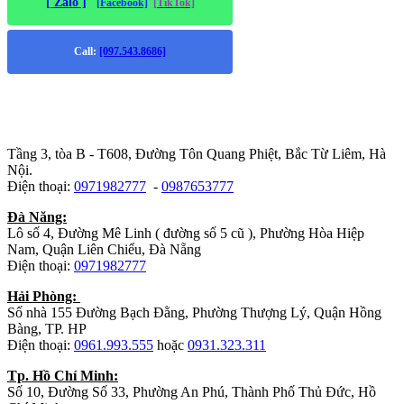
[ Zalo ]
[Facebook]
[TikTok]
Call:
[097.543.8686]
Trụ sở chính
:
Tầng 3, tòa B - T608, Đường Tôn Quang Phiệt, Bắc Từ Liêm, Hà
Nội.
Điện thoại:
0971982777
-
0987653777
Đà Năng:
Lô số 4, Đường Mê Linh ( đường số 5 cũ ), Phường Hòa Hiệp
Nam, Quận Liên Chiểu, Đà Nẵng
Điện thoại:
0971982777
Hải Phòng:
Số nhà 155 Đường Bạch Đằng, Phường Thượng Lý, Quận Hồng
Bàng, TP. HP
Điện thoại:
0961.993.555
hoặc
0931.323.311
Tp. Hồ Chí Minh:
Số 10, Đường Số 33, Phường An Phú, Thành Phố Thủ Đức, Hồ