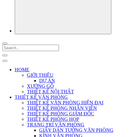
HOME
GIỚI THIỆU
DỰ ÁN
XƯỞNG GỖ
THIẾT KẾ NỘI THẤT
THIẾT KẾ VĂN PHÒNG
THIẾT KẾ VĂN PHÒNG HIỆN ĐẠI
THIẾT KẾ PHÒNG NHÂN VIÊN
THIẾT KẾ PHÒNG GIÁM ĐỐC
THIẾT KẾ PHÒNG HỌP
TRANG TRÍ VĂN PHÒNG
GIẤY DÁN TƯỜNG VĂN PHÒNG
KÍNH VĂN PHÒNG