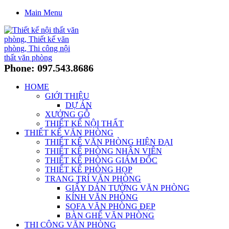
Main Menu
Phone: 097.543.8686
HOME
GIỚI THIỆU
DỰ ÁN
XƯỞNG GỖ
THIẾT KẾ NỘI THẤT
THIẾT KẾ VĂN PHÒNG
THIẾT KẾ VĂN PHÒNG HIỆN ĐẠI
THIẾT KẾ PHÒNG NHÂN VIÊN
THIẾT KẾ PHÒNG GIÁM ĐỐC
THIẾT KẾ PHÒNG HỌP
TRANG TRÍ VĂN PHÒNG
GIẤY DÁN TƯỜNG VĂN PHÒNG
KÍNH VĂN PHÒNG
SOFA VĂN PHÒNG ĐẸP
BÀN GHẾ VĂN PHÒNG
THI CÔNG VĂN PHÒNG