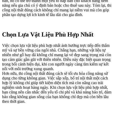
bản, nó có thể trở thành một yếu tố hấp dẫn cho khách hàng tiềm
năng nếu gia chủ có ý định bán hoặc cho thuê sau này. Tóm lại, thi
công nội thất đúng cách không chỉ mang lại niềm vui mà còn góp
phần tạo dựng lợi ích kinh tế lâu dài cho gia đình.
Chọn Lựa Vật Liệu Phù Hợp Nhất
Việc chọn lựa vật liệu phù hợp nhất ảnh hưởng trực tiếp đến thẩm
mỹ và sự bền vững của ngôi nhà. Chẳng hạn, những vật liệu tự
nhiên như gỗ hay đá không chỉ mang lại vẻ đẹp sang trọng mà còn
tạo cảm giác gần gũi với thiên nhiên. Điều này đặc biệt quan trọng
trong bối cảnh hiện đại, khi con người ngày càng tìm kiếm sự kết
nối với môi trường xung quanh.
Hơn nữa, thi công nội thất đúng cách sẽ tối ưu hóa công năng sử
dụng cho từng không gian. Việc sắp xếp, bố trí nội thất một cách
hợp lý không chỉ giúp tiết kiệm diện tích mà còn nâng cao trải
nghiệm sinh hoạt hàng ngày. Khi chọn lựa vật liệu phù hợp nhất,
bạn cũng nên cân nhắc đến yếu tố chi phí và khả năng bảo trì, đảm
bảo rằng không gian sống của bạn không chỉ đẹp mà còn bền lâu
theo thời gian.