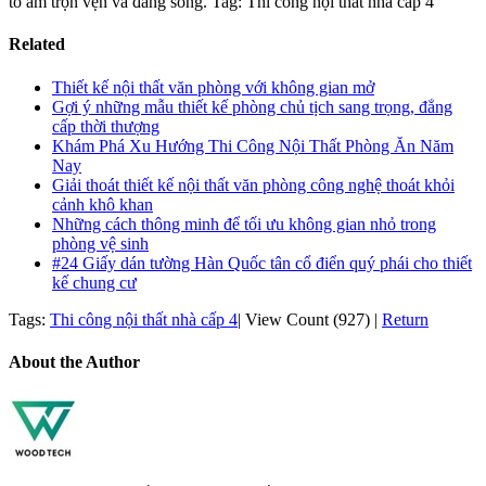
tổ ấm trọn vẹn và đáng sống. Tag: Thi công nội thất nhà cấp 4
Related
Thiết kế nội thất văn phòng với không gian mở
Gợi ý những mẫu thiết kế phòng chủ tịch sang trọng, đẳng
cấp thời thượng
Khám Phá Xu Hướng Thi Công Nội Thất Phòng Ăn Năm
Nay
Giải thoát thiết kế nội thất văn phòng công nghệ thoát khỏi
cảnh khô khan
Những cách thông minh để tối ưu không gian nhỏ trong
phòng vệ sinh
#24 Giấy dán tường Hàn Quốc tân cổ điển quý phái cho thiết
kế chung cư
Tags:
Thi công nội thất nhà cấp 4
|
View Count (927)
|
Return
About the Author