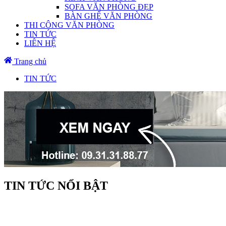
SOFA VĂN PHÒNG ĐẸP
BÀN GHẾ VĂN PHÒNG
THI CÔNG VĂN PHÒNG
TIN TỨC
LIÊN HỆ
Trang chủ
TIN TỨC
TIN TỨC NỔI BẬT