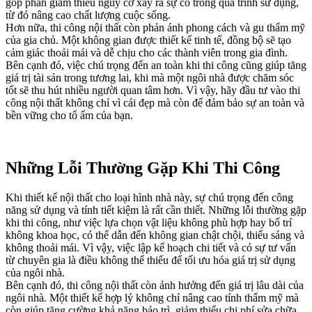
góp phần giảm thiểu nguy cơ xảy ra sự cố trong quá trình sử dụng,
từ đó nâng cao chất lượng cuộc sống.
Hơn nữa, thi công nội thất còn phản ánh phong cách và gu thẩm mỹ
của gia chủ. Một không gian được thiết kế tinh tế, đồng bộ sẽ tạo
cảm giác thoải mái và dễ chịu cho các thành viên trong gia đình.
Bên cạnh đó, việc chú trọng đến an toàn khi thi công cũng giúp tăng
giá trị tài sản trong tương lai, khi mà một ngôi nhà được chăm sóc
tốt sẽ thu hút nhiều người quan tâm hơn. Vì vậy, hãy đầu tư vào thi
công nội thất không chỉ vì cái đẹp mà còn để đảm bảo sự an toàn và
bền vững cho tổ ấm của bạn.
Những Lỗi Thường Gặp Khi Thi Công
Khi thiết kế nội thất cho loại hình nhà này, sự chú trọng đến công
năng sử dụng và tính tiết kiệm là rất cần thiết. Những lỗi thường gặp
khi thi công, như việc lựa chọn vật liệu không phù hợp hay bố trí
không khoa học, có thể dẫn đến không gian chật chội, thiếu sáng và
không thoải mái. Vì vậy, việc lập kế hoạch chi tiết và có sự tư vấn
từ chuyên gia là điều không thể thiếu để tối ưu hóa giá trị sử dụng
của ngôi nhà.
Bên cạnh đó, thi công nội thất còn ảnh hưởng đến giá trị lâu dài của
ngôi nhà. Một thiết kế hợp lý không chỉ nâng cao tính thẩm mỹ mà
còn giúp tăng cường khả năng bảo trì, giảm thiểu chi phí sửa chữa