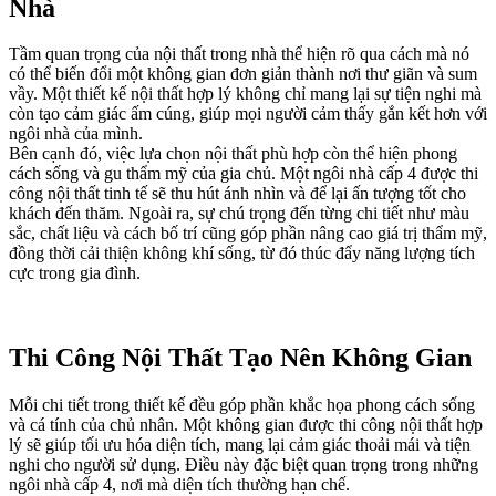
Nhà
Tầm quan trọng của nội thất trong nhà thể hiện rõ qua cách mà nó
có thể biến đổi một không gian đơn giản thành nơi thư giãn và sum
vầy. Một thiết kế nội thất hợp lý không chỉ mang lại sự tiện nghi mà
còn tạo cảm giác ấm cúng, giúp mọi người cảm thấy gắn kết hơn với
ngôi nhà của mình.
Bên cạnh đó, việc lựa chọn nội thất phù hợp còn thể hiện phong
cách sống và gu thẩm mỹ của gia chủ. Một ngôi nhà cấp 4 được thi
công nội thất tinh tế sẽ thu hút ánh nhìn và để lại ấn tượng tốt cho
khách đến thăm. Ngoài ra, sự chú trọng đến từng chi tiết như màu
sắc, chất liệu và cách bố trí cũng góp phần nâng cao giá trị thẩm mỹ,
đồng thời cải thiện không khí sống, từ đó thúc đẩy năng lượng tích
cực trong gia đình.
Thi Công Nội Thất Tạo Nên Không Gian
Mỗi chi tiết trong thiết kế đều góp phần khắc họa phong cách sống
và cá tính của chủ nhân. Một không gian được thi công nội thất hợp
lý sẽ giúp tối ưu hóa diện tích, mang lại cảm giác thoải mái và tiện
nghi cho người sử dụng. Điều này đặc biệt quan trọng trong những
ngôi nhà cấp 4, nơi mà diện tích thường hạn chế.