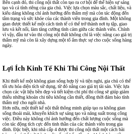
Bên cạnh đó, thi công nội thất còn tạo ra cơ hội để thể hiện sự sáng
tạo và cá tính riêng của gia chủ. Việc lựa chọn màu sắc, chất liệu, và
kiểu dáng không chỉ ảnh hưởng đến thẩm mỹ mà còn tác động đến
tâm trạng và sức khỏe của các thành viên trong gia đình. Một không
gian được thiết kế một cách tinh tế có thể trở thành nơi tụ tập, giao
lưu và kết nối, làm tăng cường tình cảm giữa các thành viên. Chính
vì vậy, đầu tư vào thi công nội thất không chỉ là việc nâng cao giá trị
thẩm mỹ mà còn là xây dựng một tổ ấm thực sự cho cuộc sống hàng
ngày.
Lợi Ích Kinh Tế Khi Thi Công Nội Thất
Khi thiết kế một không gian sống hợp lý và tiện nghi, gia chủ có thể
tối ưu hóa diện tích sử dụng, từ đó nâng cao giá trị tài sản. Việc lựa
chọn các vật liệu bền đẹp và tiết kiệm chi phí thi công sẽ giúp giảm
thiểu những khoản chi tiêu không cần thiết, đồng thời đảm bảo tính
thẩm mỹ cho ngôi nhà.
Hơn nữa, một thiết kế nội thất thông minh giúp tạo ra không gian
sống thoải mái, khuyến khích sự sáng tạo và năng suất trong công
việc. Điều này không chỉ ảnh hưởng đến chất lượng cuộc sống mà
còn tác động tích cực đến tinh thần của các thành viên trong gia
đình. Đặc biệt, khi nhà cấp 4 được thi công nội thất một cách bài