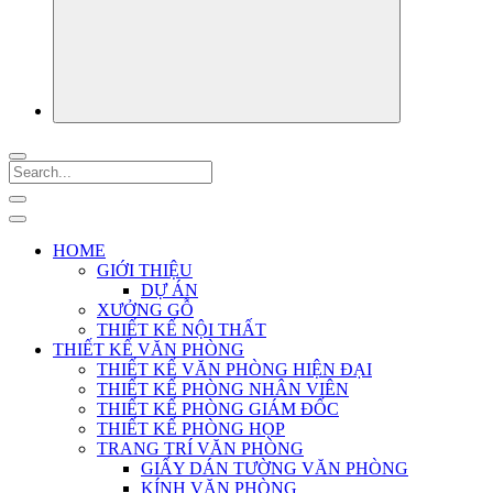
HOME
GIỚI THIỆU
DỰ ÁN
XƯỞNG GỖ
THIẾT KẾ NỘI THẤT
THIẾT KẾ VĂN PHÒNG
THIẾT KẾ VĂN PHÒNG HIỆN ĐẠI
THIẾT KẾ PHÒNG NHÂN VIÊN
THIẾT KẾ PHÒNG GIÁM ĐỐC
THIẾT KẾ PHÒNG HỌP
TRANG TRÍ VĂN PHÒNG
GIẤY DÁN TƯỜNG VĂN PHÒNG
KÍNH VĂN PHÒNG