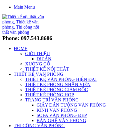
Main Menu
Phone: 097.543.8686
HOME
GIỚI THIỆU
DỰ ÁN
XƯỞNG GỖ
THIẾT KẾ NỘI THẤT
THIẾT KẾ VĂN PHÒNG
THIẾT KẾ VĂN PHÒNG HIỆN ĐẠI
THIẾT KẾ PHÒNG NHÂN VIÊN
THIẾT KẾ PHÒNG GIÁM ĐỐC
THIẾT KẾ PHÒNG HỌP
TRANG TRÍ VĂN PHÒNG
GIẤY DÁN TƯỜNG VĂN PHÒNG
KÍNH VĂN PHÒNG
SOFA VĂN PHÒNG ĐẸP
BÀN GHẾ VĂN PHÒNG
THI CÔNG VĂN PHÒNG