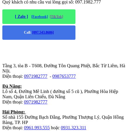
Quý khách có nhu cầu vui lòng gọi số: 097.1982.777
[ Zalo ]
[Facebook]
[TikTok]
Call:
[097.543.8686]
Trụ sở chính
:
Tầng 3, tòa B - T608, Đường Tôn Quang Phiệt, Bắc Từ Liêm, Hà
Nội.
Điện thoại:
0971982777
-
0987653777
Đà Năng:
Lô số 4, Đường Mê Linh ( đường số 5 cũ ), Phường Hòa Hiệp
Nam, Quận Liên Chiểu, Đà Nẵng
Điện thoại:
0971982777
Hải Phòng:
Số nhà 155 Đường Bạch Đằng, Phường Thượng Lý, Quận Hồng
Bàng, TP. HP
Điện thoại:
0961.993.555
hoặc
0931.323.311