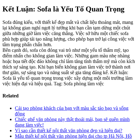
Kết Luận: Sofa là Yếu Tố Quan Trọng
Sofa đúng kiểu, với thiết kế đẹp mắt và chất liệu thoáng mát, mang
lại không gian nghỉ ngơi lý tưởng khi bạn cần tạm dừng một chút
giữa những giờ làm việc căng thẳng. Việc sở hữu một chiếc sofa
phù hợp giúp tái tạo năng lượng, cho phép bạn trở lại công việc với
tâm trạng phấn chấn hơn.
Bên cạnh đó, sofa còn đóng vai trò như một yếu tố thẩm mỹ, tạo
điểm nhấn cho không gian làm việc. Những gam màu nhẹ nhàng
hoặc họa tiết độc đáo không chỉ làm tăng tính thẩm mỹ mà còn kích
thích sự sáng tạo. Khi bạn biến không gian làm việc trở thành nơi
thư giãn, sự sáng tạo và năng suất sẽ gia tăng đáng kể. Kết luận:
Sofa là yếu tố quan trọng trong việc xây dựng một môi trường làm
việc hiện đại và hiệu quả. Tag: Sofa phòng làm việc
Related
Cải tạo phòng khách của bạn với màu sắc táo bạo và sống
động
Chiếc ghế văn phòng này thật thoải mái, bạn sẽ quên mình
đang làm việc!
Vì sao cần thiết kế nội thất văn phòng đẹp và hiện đại?
Mẫu thiết kế nội thất văn phòng hiện đại cho tp Hà Nội, Hồ