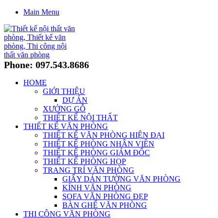
Main Menu
Phone: 097.543.8686
HOME
GIỚI THIỆU
DỰ ÁN
XƯỞNG GỖ
THIẾT KẾ NỘI THẤT
THIẾT KẾ VĂN PHÒNG
THIẾT KẾ VĂN PHÒNG HIỆN ĐẠI
THIẾT KẾ PHÒNG NHÂN VIÊN
THIẾT KẾ PHÒNG GIÁM ĐỐC
THIẾT KẾ PHÒNG HỌP
TRANG TRÍ VĂN PHÒNG
GIẤY DÁN TƯỜNG VĂN PHÒNG
KÍNH VĂN PHÒNG
SOFA VĂN PHÒNG ĐẸP
BÀN GHẾ VĂN PHÒNG
THI CÔNG VĂN PHÒNG