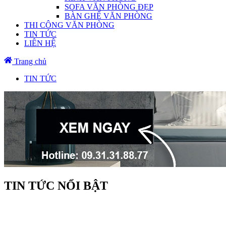
SOFA VĂN PHÒNG ĐẸP
BÀN GHẾ VĂN PHÒNG
THI CÔNG VĂN PHÒNG
TIN TỨC
LIÊN HỆ
Trang chủ
TIN TỨC
TIN TỨC NỔI BẬT