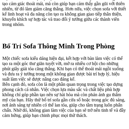
tạo cảm giác thoải mái, mà còn giúp bạn cảm thấy gần gũi với thiên
nhiên, từ đó làm giảm căng thẳng. Hơn nữa, việc chọn sofa với thiết
kế linh hoạt và đa năng còn tạo ra không gian giao tiếp thân thiện,
khuyến khích sự hợp tác và trao đổi ý tưởng giữa các thành viên
trong nhóm.
Bố Trí Sofa Thông Minh Trong Phòng
Một chiếc sofa kiểu dáng hiện đại, kết hợp với bàn làm việc có thể
tạo ra một góc thư giãn tuyệt vời, mở ra nhiều cơ hội cho những
phút giây giải tỏa căng thẳng. Khi bạn có thể thoải mái ngồi xuống
và đưa ra ý tưởng trong một không gian được bài trí hợp lý, hiệu
suất làm việc sẽ được nâng cao đáng kể.
Bên cạnh đó, sofa còn là một phần quan trọng trong việc tạo dựng
phong cách cá nhân. Việc chọn lựa màu sắc và chất liệu phù hợp
không chỉ góp phần tạo nên sự hài hòa mà còn phản ánh gu thẩm
mỹ của bạn. Hãy thử bố trí sofa gần cửa sổ hoặc trong góc đủ sáng,
nơi ánh sáng tự nhiên có thể lan tỏa, giúp cho tâm trạng luôn phấn
chấn. Nhờ đó, không gian làm việc của bạn sẽ trở nên tinh tế và đầy
cảm hứng, giúp bạn chinh phục mọi thử thách.