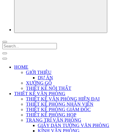
HOME
GIỚI THIỆU
DỰ ÁN
XƯỞNG GỖ
THIẾT KẾ NỘI THẤT
THIẾT KẾ VĂN PHÒNG
THIẾT KẾ VĂN PHÒNG HIỆN ĐẠI
THIẾT KẾ PHÒNG NHÂN VIÊN
THIẾT KẾ PHÒNG GIÁM ĐỐC
THIẾT KẾ PHÒNG HỌP
TRANG TRÍ VĂN PHÒNG
GIẤY DÁN TƯỜNG VĂN PHÒNG
KÍNH VĂN PHÒNG