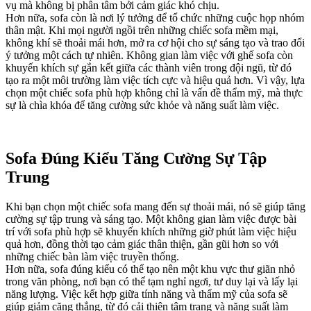
vụ mà không bị phân tâm bởi cảm giác khó chịu.
Hơn nữa, sofa còn là nơi lý tưởng để tổ chức những cuộc họp nhóm
thân mật. Khi mọi người ngồi trên những chiếc sofa mềm mại,
không khí sẽ thoải mái hơn, mở ra cơ hội cho sự sáng tạo và trao đổi
ý tưởng một cách tự nhiên. Không gian làm việc với ghế sofa còn
khuyến khích sự gắn kết giữa các thành viên trong đội ngũ, từ đó
tạo ra một môi trường làm việc tích cực và hiệu quả hơn. Vì vậy, lựa
chọn một chiếc sofa phù hợp không chỉ là vấn đề thẩm mỹ, mà thực
sự là chìa khóa để tăng cường sức khỏe và năng suất làm việc.
Sofa Đúng Kiểu Tăng Cường Sự Tập
Trung
Khi bạn chọn một chiếc sofa mang đến sự thoải mái, nó sẽ giúp tăng
cường sự tập trung và sáng tạo. Một không gian làm việc được bài
trí với sofa phù hợp sẽ khuyến khích những giờ phút làm việc hiệu
quả hơn, đồng thời tạo cảm giác thân thiện, gần gũi hơn so với
những chiếc bàn làm việc truyền thống.
Hơn nữa, sofa đúng kiểu có thể tạo nên một khu vực thư giãn nhỏ
trong văn phòng, nơi bạn có thể tạm nghỉ ngơi, tư duy lại và lấy lại
năng lượng. Việc kết hợp giữa tính năng và thẩm mỹ của sofa sẽ
giúp giảm căng thẳng, từ đó cải thiện tâm trạng và năng suất làm