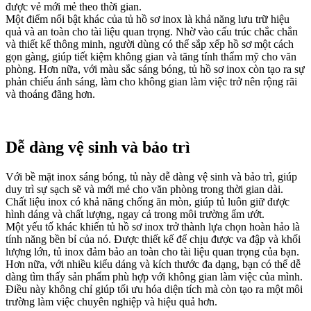
được vẻ mới mẻ theo thời gian.
Một điểm nổi bật khác của tủ hồ sơ inox là khả năng lưu trữ hiệu
quả và an toàn cho tài liệu quan trọng. Nhờ vào cấu trúc chắc chắn
và thiết kế thông minh, người dùng có thể sắp xếp hồ sơ một cách
gọn gàng, giúp tiết kiệm không gian và tăng tính thẩm mỹ cho văn
phòng. Hơn nữa, với màu sắc sáng bóng, tủ hồ sơ inox còn tạo ra sự
phản chiếu ánh sáng, làm cho không gian làm việc trở nên rộng rãi
và thoáng đãng hơn.
Dễ dàng vệ sinh và bảo trì
Với bề mặt inox sáng bóng, tủ này dễ dàng vệ sinh và bảo trì, giúp
duy trì sự sạch sẽ và mới mẻ cho văn phòng trong thời gian dài.
Chất liệu inox có khả năng chống ăn mòn, giúp tủ luôn giữ được
hình dáng và chất lượng, ngay cả trong môi trường ẩm ướt.
Một yếu tố khác khiến tủ hồ sơ inox trở thành lựa chọn hoàn hảo là
tính năng bền bỉ của nó. Được thiết kế để chịu được va đập và khối
lượng lớn, tủ inox đảm bảo an toàn cho tài liệu quan trọng của bạn.
Hơn nữa, với nhiều kiểu dáng và kích thước đa dạng, bạn có thể dễ
dàng tìm thấy sản phẩm phù hợp với không gian làm việc của mình.
Điều này không chỉ giúp tối ưu hóa diện tích mà còn tạo ra một môi
trường làm việc chuyên nghiệp và hiệu quả hơn.