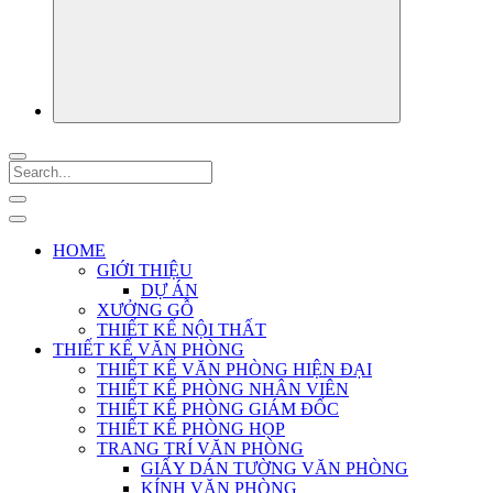
HOME
GIỚI THIỆU
DỰ ÁN
XƯỞNG GỖ
THIẾT KẾ NỘI THẤT
THIẾT KẾ VĂN PHÒNG
THIẾT KẾ VĂN PHÒNG HIỆN ĐẠI
THIẾT KẾ PHÒNG NHÂN VIÊN
THIẾT KẾ PHÒNG GIÁM ĐỐC
THIẾT KẾ PHÒNG HỌP
TRANG TRÍ VĂN PHÒNG
GIẤY DÁN TƯỜNG VĂN PHÒNG
KÍNH VĂN PHÒNG