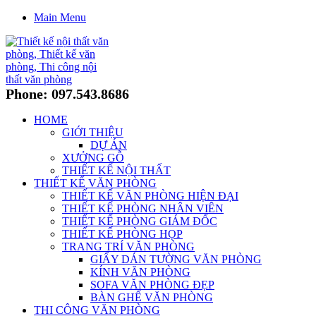
Main Menu
Phone: 097.543.8686
HOME
GIỚI THIỆU
DỰ ÁN
XƯỞNG GỖ
THIẾT KẾ NỘI THẤT
THIẾT KẾ VĂN PHÒNG
THIẾT KẾ VĂN PHÒNG HIỆN ĐẠI
THIẾT KẾ PHÒNG NHÂN VIÊN
THIẾT KẾ PHÒNG GIÁM ĐỐC
THIẾT KẾ PHÒNG HỌP
TRANG TRÍ VĂN PHÒNG
GIẤY DÁN TƯỜNG VĂN PHÒNG
KÍNH VĂN PHÒNG
SOFA VĂN PHÒNG ĐẸP
BÀN GHẾ VĂN PHÒNG
THI CÔNG VĂN PHÒNG