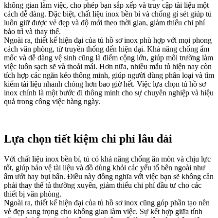
không gian làm việc, cho phép bạn sắp xếp và truy cập tài liệu một
cách dễ dàng. Đặc biệt, chất liệu inox bền bỉ và chống gỉ sét giúp tủ
luôn giữ được vẻ đẹp và độ mới theo thời gian, giảm thiểu chi phí
bảo trì và thay thế.
Ngoài ra, thiết kế hiện đại của tủ hồ sơ inox phù hợp với mọi phong
cách văn phòng, từ truyền thống đến hiện đại. Khả năng chống ẩm
mốc và dễ dàng vệ sinh cũng là điểm cộng lớn, giúp môi trường làm
việc luôn sạch sẽ và thoải mái. Hơn nữa, nhiều mẫu tủ hiện nay còn
tích hợp các ngăn kéo thông minh, giúp người dùng phân loại và tìm
kiếm tài liệu nhanh chóng hơn bao giờ hết. Việc lựa chọn tủ hồ sơ
inox chính là một bước đi thông minh cho sự chuyên nghiệp và hiệu
quả trong công việc hàng ngày.
Lựa chọn tiết kiệm chi phí lâu dài
Với chất liệu inox bền bỉ, tủ có khả năng chống ăn mòn và chịu lực
tốt, giúp bảo vệ tài liệu và đồ dùng khỏi các yếu tố bên ngoài như
ẩm ướt hay bụi bẩn. Điều này đồng nghĩa với việc bạn sẽ không cần
phải thay thế tủ thường xuyên, giảm thiểu chi phí đầu tư cho các
thiết bị văn phòng.
Ngoài ra, thiết kế hiện đại của tủ hồ sơ inox cũng góp phần tạo nên
vẻ đẹp sang trọng cho không gian làm việc. Sự kết hợp giữa tính