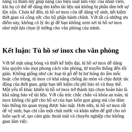
năng và thẩm mỹ giúp nâng cao hiệu suất làm việc của nhân viên,
khi họ có thể dễ dàng tìm kiếm tài liệu mà không bị phân tâm bởi sự
lộn xộn. Chưa kể đến, tủ hồ sơ inox còn dễ dàng vệ sinh, tiết kiệm
thời gian và công sức cho bộ phận hành chính. Với tất cả những ưu
điểm này, không có lý do gì để bạn không xem xét tủ hồ sơ inox
như một lựa chọn lý tưởng cho văn phòng của mình.
Kết luận: Tủ hồ sơ inox cho văn phòng
Với bề mặt sáng bóng và thiết kế hiện đại, tủ hồ sơ inox dễ dàng
hòa quyện vào mọi phong cách văn phòng, từ truyền thống đến tối
giản. Không giống như các loại tủ gỗ dễ bị hư hỏng do ẩm mốc
hoặc côn trùng, tủ inox có khả năng chống ăn mòn và chịu được tác
động của thời gian, giúp bạn tiết kiệm chi phí bảo trì và thay thế.
Một yếu tố khác khiến tủ hồ sơ inox trở thành lựa chọn hoàn hảo là
khả năng bảo vệ tài liệu. Với cấu trúc chắc chắn và khóa an toàn, tủ
inox không chỉ giữ cho hồ sơ của bạn luôn gọn gàng mà còn đảm
bảo thông tin quan trọng được bảo mật. Hơn nữa, tủ hồ sơ inox rất
dễ vệ sinh; bạn chỉ cần một chút nước và khăn mềm để giữ cho nó
luôn sạch sẽ, tạo cảm giác thoải mái và chuyên nghiệp cho không
gian làm việc.