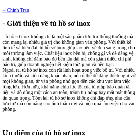
-- Chinh Tran
- Giới thiệu về tủ hồ sơ inox
Tủ hồ sơ inox không chỉ là một sản phẩm lưu trữ thông thường mà
còn mang lại nhiều giá trị cho không gian văn phòng. Với thiết kế
tinh tế và hiện đại, tủ hồ sơ inox giúp tạo nên vẻ đẹp sang trọng cho
môi trường làm việc. Chất liệu inox bền bỉ, chống gỉ và dễ dàng vệ
sinh, không chỉ đảm bảo độ bền lâu dài mà còn giảm thiểu chi phí
bảo trì, giúp doanh nghiệp tiết kiệm thời gian và tiền bạc.
Ngoài ra, tủ hồ sơ inox còn rất linh hoạt trong việc bố trí. Với nhiều
kích thước và kiểu dáng khác nhau, nó có thể dễ dàng thích nghi với
mọi không gian, từ văn phòng nhỏ gọn đến các khu vực làm việc
rộng lớn. Hơn nữa, khả năng chịu lực tốt của tủ giúp bảo quản tài
liệu và đồ dùng một cách an toàn, tránh hư hỏng hay mất mát thông
tin quan trọng. Tóm lại, tủ hồ sơ inox không chỉ đáp ứng nhu cầu
lưu trữ mà còn nâng cao tính thẩm mỹ và hiệu quả làm việc cho văn
phòng.
Ưu điểm của tủ hồ sơ inox