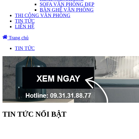
SOFA VĂN PHÒNG ĐẸP
BÀN GHẾ VĂN PHÒNG
THI CÔNG VĂN PHÒNG
TIN TỨC
LIÊN HỆ
Trang chủ
TIN TỨC
TIN TỨC NỔI BẬT