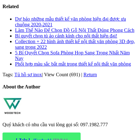
Related
Dự báo những mẫu thiết kế văn phòng hiện đại được ưa
chuộng 2020-2021
Làm Thế Nào Để Chọn Đồ Gỗ Nội Thất Đúng Phong Cách
Bí quyết chọn tủ áo cánh kính cho nội thất hiện đại!
Collection + 22 hình ảnh thiết kế nội thất văn phòng 3D đẹp,
sang trọng 2022
5 Bí Quyết Chọn Sofa Phòng Họp Sang Trọng Nhất Năm
Nay
Phối hợp màu sắc bắt mắt trong thiết kế nội thất văn phòng
Tags:
Tủ hồ sơ inox
|
View Count (691)
|
Return
About the Author
Quý khách có nhu cầu vui lòng gọi số: 097.1982.777