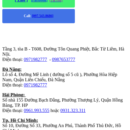
[ Zalo ]
[Facebook]
[TikTok]
Call:
[097.543.8686]
Trụ sở chính
:
Tầng 3, tòa B - T608, Đường Tôn Quang Phiệt, Bắc Từ Liêm, Hà
Nội.
Điện thoại:
0971982777
-
0987653777
Đà Năng:
Lô số 4, Đường Mê Linh ( đường số 5 cũ ), Phường Hòa Hiệp
Nam, Quận Liên Chiểu, Đà Nẵng
Điện thoại:
0971982777
Hải Phòng:
Số nhà 155 Đường Bạch Đằng, Phường Thượng Lý, Quận Hồng
Bàng, TP. HP
Điện thoại:
0961.993.555
hoặc
0931.323.311
Tp. Hồ Chí Minh:
Số 10, Đường Số 33, Phường An Phú, Thành Phố Thủ Đức, Hồ