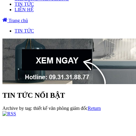
TIN TỨC
LIÊN HỆ
Trang chủ
TIN TỨC
TIN TỨC NỔI BẬT
Archive by tag:
thiết kế văn phòng giám đốc
Return