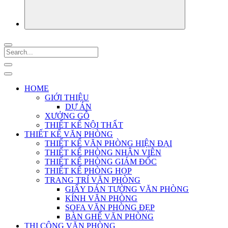
HOME
GIỚI THIỆU
DỰ ÁN
XƯỞNG GỖ
THIẾT KẾ NỘI THẤT
THIẾT KẾ VĂN PHÒNG
THIẾT KẾ VĂN PHÒNG HIỆN ĐẠI
THIẾT KẾ PHÒNG NHÂN VIÊN
THIẾT KẾ PHÒNG GIÁM ĐỐC
THIẾT KẾ PHÒNG HỌP
TRANG TRÍ VĂN PHÒNG
GIẤY DÁN TƯỜNG VĂN PHÒNG
KÍNH VĂN PHÒNG
SOFA VĂN PHÒNG ĐẸP
BÀN GHẾ VĂN PHÒNG
THI CÔNG VĂN PHÒNG