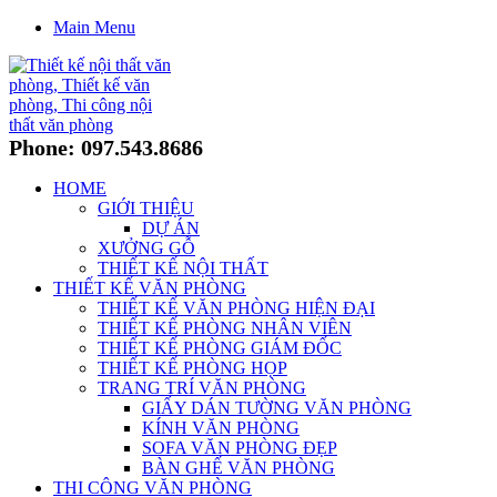
Main Menu
Phone: 097.543.8686
HOME
GIỚI THIỆU
DỰ ÁN
XƯỞNG GỖ
THIẾT KẾ NỘI THẤT
THIẾT KẾ VĂN PHÒNG
THIẾT KẾ VĂN PHÒNG HIỆN ĐẠI
THIẾT KẾ PHÒNG NHÂN VIÊN
THIẾT KẾ PHÒNG GIÁM ĐỐC
THIẾT KẾ PHÒNG HỌP
TRANG TRÍ VĂN PHÒNG
GIẤY DÁN TƯỜNG VĂN PHÒNG
KÍNH VĂN PHÒNG
SOFA VĂN PHÒNG ĐẸP
BÀN GHẾ VĂN PHÒNG
THI CÔNG VĂN PHÒNG