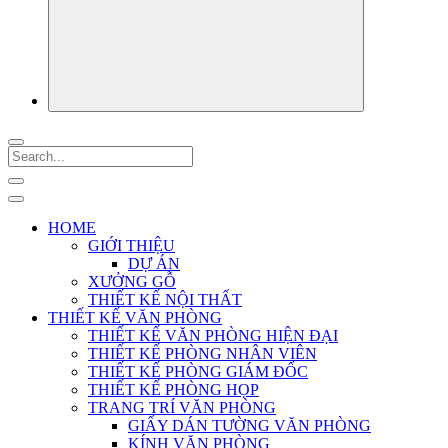
HOME
GIỚI THIỆU
DỰ ÁN
XƯỞNG GỖ
THIẾT KẾ NỘI THẤT
THIẾT KẾ VĂN PHÒNG
THIẾT KẾ VĂN PHÒNG HIỆN ĐẠI
THIẾT KẾ PHÒNG NHÂN VIÊN
THIẾT KẾ PHÒNG GIÁM ĐỐC
THIẾT KẾ PHÒNG HỌP
TRANG TRÍ VĂN PHÒNG
GIẤY DÁN TƯỜNG VĂN PHÒNG
KÍNH VĂN PHÒNG