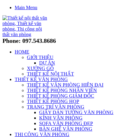
Main Menu
Phone: 097.543.8686
HOME
GIỚI THIỆU
DỰ ÁN
XƯỞNG GỖ
THIẾT KẾ NỘI THẤT
THIẾT KẾ VĂN PHÒNG
THIẾT KẾ VĂN PHÒNG HIỆN ĐẠI
THIẾT KẾ PHÒNG NHÂN VIÊN
THIẾT KẾ PHÒNG GIÁM ĐỐC
THIẾT KẾ PHÒNG HỌP
TRANG TRÍ VĂN PHÒNG
GIẤY DÁN TƯỜNG VĂN PHÒNG
KÍNH VĂN PHÒNG
SOFA VĂN PHÒNG ĐẸP
BÀN GHẾ VĂN PHÒNG
THI CÔNG VĂN PHÒNG