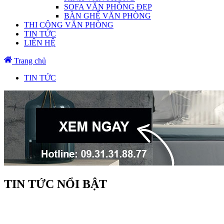
SOFA VĂN PHÒNG ĐẸP
BÀN GHẾ VĂN PHÒNG
THI CÔNG VĂN PHÒNG
TIN TỨC
LIÊN HỆ
Trang chủ
TIN TỨC
TIN TỨC NỔI BẬT