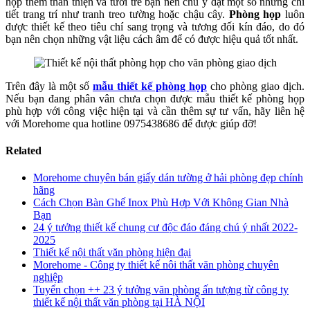
họp thêm thân thiện và tươi trẻ bạn nên chú ý đặt một số những chi
tiết trang trí như tranh treo tường hoặc chậu cây.
Phòng họp
luôn
được thiết kế theo tiêu chí sang trọng và tương đối kín đáo, do đó
bạn nên chọn những vật liệu cách âm để có được hiệu quả tốt nhất.
Trên đây là một số
mẫu thiết kế phòng họp
cho phòng giao dịch.
Nếu bạn đang phân vân chưa chọn được mẫu thiết kế phòng họp
phù hợp với công việc hiện tại và cần thêm sự tư vấn, hãy liên hệ
với Morehome qua hotline 0975438686 để được giúp đỡ!
Related
Morehome chuyên bán giấy dán tường ở hải phòng đẹp chính
hãng
Cách Chọn Bàn Ghế Inox Phù Hợp Với Không Gian Nhà
Bạn
24 ý tưởng thiết kế chung cư độc đáo đáng chú ý nhất 2022-
2025
Thiết kế nội thất văn phòng hiện đại
Morehome - Công ty thiết kế nôi thất văn phòng chuyên
nghiệp
Tuyển chọn ++ 23 ý tưởng văn phòng ấn tượng từ công ty
thiết kế nội thất văn phòng tại HÀ NỘI