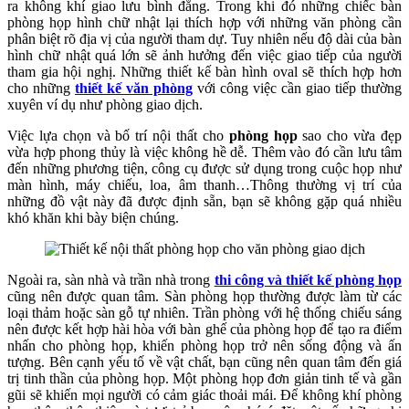
ra không khí giao lưu bình đẳng. Trong khi đó những chiếc bàn
phòng họp hình chữ nhật lại thích hợp với những văn phòng cần
phân biệt rõ địa vị của người tham dự. Tuy nhiên nếu độ dài của bàn
hình chữ nhật quá lớn sẽ ảnh hưởng đến việc giao tiếp của người
tham gia hội nghị. Những thiết kế bàn hình oval sẽ thích hợp hơn
cho những
thiết kế văn phòng
với công việc cần giao tiếp thường
xuyên ví dụ như phòng giao dịch.
Việc lựa chọn và bố trí nội thất cho
phòng họp
sao cho vừa đẹp
vừa hợp phong thủy là việc không hề dễ. Thêm vào đó cần lưu tâm
đến những phương tiện, công cụ được sử dụng trong cuộc họp như
màn hình, máy chiếu, loa, âm thanh…Thông thường vị trí của
những đồ vật này đã được định sẵn, bạn sẽ không gặp quá nhiều
khó khăn khi bày biện chúng.
Ngoài ra, sàn nhà và trần nhà trong
thi công và thiết kế phòng họp
cũng nên được quan tâm. Sàn phòng họp thường được làm từ các
loại thảm hoặc sàn gỗ tự nhiên. Trần phòng với hệ thống chiếu sáng
nên được kết hợp hài hòa với bàn ghế của phòng họp để tạo ra điểm
nhấn cho phòng họp, khiến phòng họp trở nên sống động và ấn
tượng. Bên cạnh yếu tố về vật chất, bạn cũng nên quan tâm đến giá
trị tinh thần của phòng họp. Một phòng họp đơn giản tinh tế và gần
gũi sẽ khiến mọi người có cảm giác thoải mái. Để không khí phòng