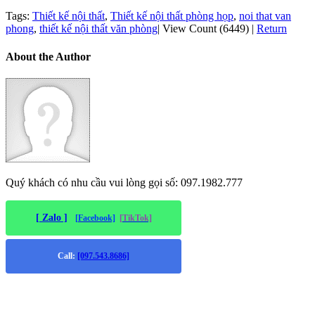
Tags:
Thiết kế nội thất
,
Thiết kế nội thất phòng họp
,
noi that van
phong
,
thiết kế nội thất văn phòng
|
View Count (6449)
|
Return
About the Author
Quý khách có nhu cầu vui lòng gọi số: 097.1982.777
[ Zalo ]
[Facebook]
[TikTok]
Call:
[097.543.8686]
Trụ sở chính
: