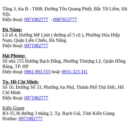
Tầng 3, tòa B - T608, Đường Tôn Quang Phiệt, Bắc Từ Liêm, Hà
Nội.
Điện thoại:
0971982777
-
0987653777
Đà Năng:
Lô số 4, Đường Mê Linh ( đường số 5 cũ ), Phường Hòa Hiệp
Nam, Quận Liên Chiểu, Đà Nẵng
Điện thoại:
0971982777
Hải Phòng:
Số nhà 155 Đường Bạch Đằng, Phường Thượng Lý, Quận Hồng
Bàng, TP. HP
Điện thoại:
0961.993.555
hoặc
0931.323.311
Tp. Hồ Chí Minh:
Số 10, Đường Số 33, Phường An Phú, Thành Phố Thủ Đức, Hồ
Chí Minh
Điện thoại:
0971982777
Kiên Giang
B3-35,36 đường 3 tháng 2, Tp. Rạch Giá, Tỉnh Kiên Giang
Hotline:
0971982777
Nhà máy sản xuất đồ gỗ: