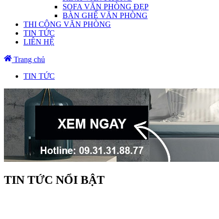
SOFA VĂN PHÒNG ĐẸP
BÀN GHẾ VĂN PHÒNG
THI CÔNG VĂN PHÒNG
TIN TỨC
LIÊN HỆ
Trang chủ
TIN TỨC
TIN TỨC NỔI BẬT