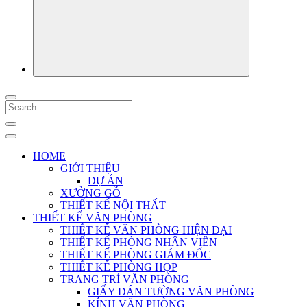
HOME
GIỚI THIỆU
DỰ ÁN
XƯỞNG GỖ
THIẾT KẾ NỘI THẤT
THIẾT KẾ VĂN PHÒNG
THIẾT KẾ VĂN PHÒNG HIỆN ĐẠI
THIẾT KẾ PHÒNG NHÂN VIÊN
THIẾT KẾ PHÒNG GIÁM ĐỐC
THIẾT KẾ PHÒNG HỌP
TRANG TRÍ VĂN PHÒNG
GIẤY DÁN TƯỜNG VĂN PHÒNG
KÍNH VĂN PHÒNG