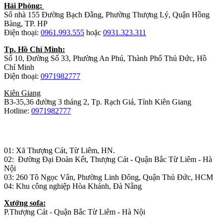
Hải Phòng:
Số nhà 155 Đường Bạch Đằng, Phường Thượng Lý, Quận Hồng
Bàng, TP. HP
Điện thoại:
0961.993.555
hoặc
0931.323.311
Tp. Hồ Chí Minh:
Số 10, Đường Số 33, Phường An Phú, Thành Phố Thủ Đức, Hồ
Chí Minh
Điện thoại:
0971982777
Kiên Giang
B3-35,36 đường 3 tháng 2, Tp. Rạch Giá, Tỉnh Kiên Giang
Hotline:
0971982777
Nhà máy sản xuất đồ gỗ:
01: Xã Thượng Cát, Từ Liêm, HN.
02: Đường Đại Đoàn Kết, Thượng Cát - Quận Bắc Từ Liêm - Hà
Nội
03: 260 Tô Ngọc Vân, Phường Linh Đông, Quận Thủ Đức, HCM
04: Khu công nghiệp Hòa Khánh, Đà Nẵng
Xưởng sofa:
P.Thượng Cát - Quận Bắc Từ Liêm - Hà Nội