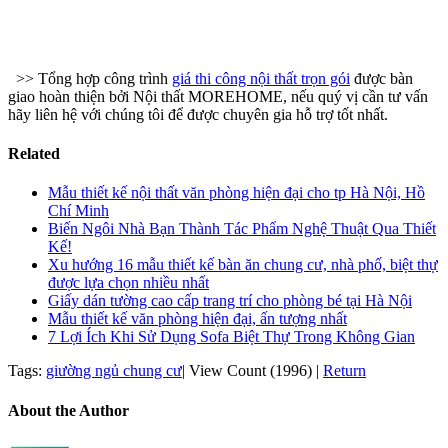
>> Tổng hợp công trình
giá thi công nội thất trọn gói
được bàn
giao hoàn thiện bởi Nội thất MOREHOME, nếu quý vị cần tư vấn
hãy liên hệ với chúng tôi để được chuyên gia hỗ trợ tốt nhất.
Related
Mẫu thiết kế nội thất văn phòng hiện đại cho tp Hà Nội, Hồ
Chí Minh
Biến Ngôi Nhà Bạn Thành Tác Phẩm Nghệ Thuật Qua Thiết
Kế!
Xu hướng 16 mẫu thiết kế bàn ăn chung cư, nhà phố, biệt thự
được lựa chọn nhiều nhất
Giấy dán tường cao cấp trang trí cho phòng bé tại Hà Nội
Mẫu thiết kế văn phòng hiện đại, ấn tượng nhất
7 Lợi Ích Khi Sử Dụng Sofa Biệt Thự Trong Không Gian
Tags:
giường ngủ chung cư
|
View Count (1996)
|
Return
About the Author