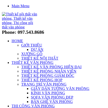
Main Menu
Phone: 097.543.8686
HOME
GIỚI THIỆU
DỰ ÁN
XƯỞNG GỖ
THIẾT KẾ NỘI THẤT
THIẾT KẾ VĂN PHÒNG
THIẾT KẾ VĂN PHÒNG HIỆN ĐẠI
THIẾT KẾ PHÒNG NHÂN VIÊN
THIẾT KẾ PHÒNG GIÁM ĐỐC
THIẾT KẾ PHÒNG HỌP
TRANG TRÍ VĂN PHÒNG
GIẤY DÁN TƯỜNG VĂN PHÒNG
KÍNH VĂN PHÒNG
SOFA VĂN PHÒNG ĐẸP
BÀN GHẾ VĂN PHÒNG
THI CÔNG VĂN PHÒNG