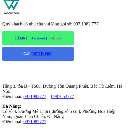
Quý khách có nhu cầu vui lòng gọi số: 097.1982.777
[ Zalo ]
[Facebook]
[TikTok]
Call:
[097.543.8686]
Trụ sở chính
:
Tầng 3, tòa B - T608, Đường Tôn Quang Phiệt, Bắc Từ Liêm, Hà
Nội.
Điện thoại:
0971982777
-
0987653777
Đà Năng:
Lô số 4, Đường Mê Linh ( đường số 5 cũ ), Phường Hòa Hiệp
Nam, Quận Liên Chiểu, Đà Nẵng
Điện thoại:
0971982777