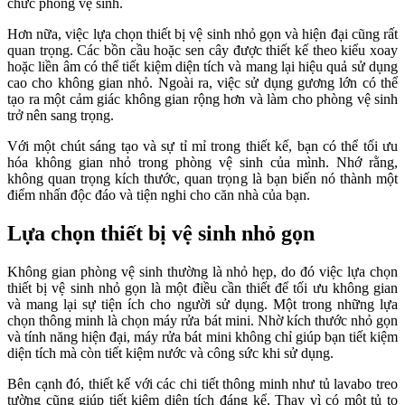
chức phòng vệ sinh.
Hơn nữa, việc lựa chọn thiết bị vệ sinh nhỏ gọn và hiện đại cũng rất
quan trọng. Các bồn cầu hoặc sen cây được thiết kế theo kiểu xoay
hoặc liền âm có thể tiết kiệm diện tích và mang lại hiệu quả sử dụng
cao cho không gian nhỏ. Ngoài ra, việc sử dụng gương lớn có thể
tạo ra một cảm giác không gian rộng hơn và làm cho phòng vệ sinh
trở nên sang trọng.
Với một chút sáng tạo và sự tỉ mỉ trong thiết kế, bạn có thể tối ưu
hóa không gian nhỏ trong phòng vệ sinh của mình. Nhớ rằng,
không quan trọng kích thước, quan trọng là bạn biến nó thành một
điểm nhấn độc đáo và tiện nghi cho căn nhà của bạn.
Lựa chọn thiết bị vệ sinh nhỏ gọn
Không gian phòng vệ sinh thường là nhỏ hẹp, do đó việc lựa chọn
thiết bị vệ sinh nhỏ gọn là một điều cần thiết để tối ưu không gian
và mang lại sự tiện ích cho người sử dụng. Một trong những lựa
chọn thông minh là chọn máy rửa bát mini. Nhờ kích thước nhỏ gọn
và tính năng hiện đại, máy rửa bát mini không chỉ giúp bạn tiết kiệm
diện tích mà còn tiết kiệm nước và công sức khi sử dụng.
Bên cạnh đó, thiết kế với các chi tiết thông minh như tủ lavabo treo
tường cũng giúp tiết kiệm diện tích đáng kể. Thay vì có một tủ to