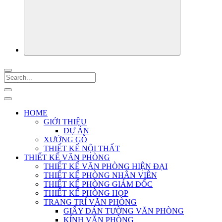
HOME
GIỚI THIỆU
DỰ ÁN
XƯỞNG GỖ
THIẾT KẾ NỘI THẤT
THIẾT KẾ VĂN PHÒNG
THIẾT KẾ VĂN PHÒNG HIỆN ĐẠI
THIẾT KẾ PHÒNG NHÂN VIÊN
THIẾT KẾ PHÒNG GIÁM ĐỐC
THIẾT KẾ PHÒNG HỌP
TRANG TRÍ VĂN PHÒNG
GIẤY DÁN TƯỜNG VĂN PHÒNG
KÍNH VĂN PHÒNG