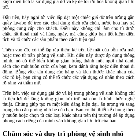
kiệm diện tích là sử dụng giá đỡ và kệ để tối ưu hóa không gian lưu
trữ.
Đầu tiên, hãy nghĩ tới việc lắp đặt một chiếc giá đỡ trên tường gần
quầy lavabo để treo các chai dung dịch rửa chén, nước hoa hay xà
phòng cung cấp cho khách. Điều này không chỉ làm cho tủ dưới
chậu rất thoái mái và hàng ngày, mà cũng giúp bạn tiết kiệm diện
tích và tổ chức các sản phẩm theo cách hiệu quả.
Thêm vào đó, có thể lắp ráp thêm kệ trên bề mặt của bồn rửa mặt
hoặc treo từ trần phòng vệ sinh. Khi điều này được áp dụng thông
minh, nó có thể biến không gian trống thành một ngôi nhà danh
sách cho mút buồn cười của bạn, kem đánh răng hoặc điện thoại di
động. Bằng việc tận dụng các hàng và kích thước khác nhau của
các rổ kệ, bạn cũng có thể tổ chức các vật dụng cá nhân theo cách
rõ ràng và thẩm mỹ.
Trên hết, việc sử dụng giá đỡ và kệ trong phòng vệ sinh không chỉ
là tiện lợi để tăng không gian lưu trữ mà còn là hình thức nghệ
thuật. Chúng giúp tạo ra một kiểu dáng hiện đại, ấn tượng và sang
trọng cho căn phòng nhỏ bé của bạn. Bạn có thể thiết kế chúng theo
ý muốn hoặc chọn từ các loại khác nhau trên thị trường để áp dụng
phong cách riêng của mình vào không gian lưu trữ của bạn.
Chăm sóc và duy trì phòng vệ sinh nhỏ