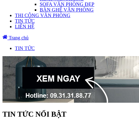
SOFA VĂN PHÒNG ĐẸP
BÀN GHẾ VĂN PHÒNG
THI CÔNG VĂN PHÒNG
TIN TỨC
LIÊN HỆ
Trang chủ
TIN TỨC
TIN TỨC NỔI BẬT