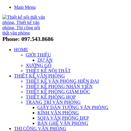
Main Menu
Phone: 097.543.8686
HOME
GIỚI THIỆU
DỰ ÁN
XƯỞNG GỖ
THIẾT KẾ NỘI THẤT
THIẾT KẾ VĂN PHÒNG
THIẾT KẾ VĂN PHÒNG HIỆN ĐẠI
THIẾT KẾ PHÒNG NHÂN VIÊN
THIẾT KẾ PHÒNG GIÁM ĐỐC
THIẾT KẾ PHÒNG HỌP
TRANG TRÍ VĂN PHÒNG
GIẤY DÁN TƯỜNG VĂN PHÒNG
KÍNH VĂN PHÒNG
SOFA VĂN PHÒNG ĐẸP
BÀN GHẾ VĂN PHÒNG
THI CÔNG VĂN PHÒNG