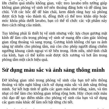
lớn chiếm quá nhiều không gian, việc treo lavabo trên tường giúp
không gian phòng vệ sinh trở nên thoáng đãng hơn và dễ dàng lau
chùi. Với các hốc để để bàn chải, kem đánh răng hay xà phòng
được tích hợp vào thành tủ, đồng thời có thể treo khăn dép hoặc
móc khóa phía dưới lavabo, bạn có thể tổ chức các vật phẩm này
theo cách riêng của mình.
Tuy không phải là thiết bị vệ sinh nhưng việc lựa chọn gương mặt
kính để làm cửa trong phòng vệ sinh sẽ mang đến cảm giác không
gian rộng thoáng và sang trọng. Gương kính không chỉ tạo ra ánh
sáng tự nhiên cho phòng tắm, mà còn cho phép người dùng chiêm
ngưỡng khung cảnh ngoại vi từ bên trong. Hơn nữa, nhờ tính chất
của kính, bạn có thể kiểm soát được tích xương và hơi ẩm trong
phòng tắm một cách hiệu quả.
Sử dụng màu sắc và ánh sáng thông minh
Đỡ không gian nhỏ trong phòng vệ sinh của bạn trở nên thông
thoáng và tiện nghi bằng cách sử dụng màu sắc và ánh sáng thông
minh. Sự kết hợp tinh tế giữa các gam màu như trắng, xám, và tím
nhạt có thể làm cho không gian trông rộng hơn. Hãy chọn một màu
chủ đạo để tạo điểm nhấn cho phòng vệ sinh của bạn và sử dụng
các gam màu khác để làm nổi bật từng chi tiết.