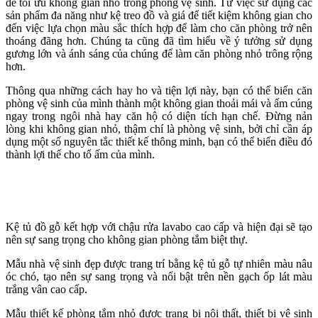
để tối ưu không gian nhỏ trong phòng vệ sinh. Từ việc sử dụng các
sản phẩm đa năng như kệ treo đồ và giá để tiết kiệm không gian cho
đến việc lựa chọn màu sắc thích hợp để làm cho căn phòng trở nên
thoáng đãng hơn. Chúng ta cũng đã tìm hiểu về ý tưởng sử dụng
gương lớn và ánh sáng của chúng để làm căn phòng nhỏ trông rộng
hơn.
Thông qua những cách hay ho và tiện lợi này, bạn có thể biến căn
phòng vệ sinh của mình thành một không gian thoải mái và ấm cúng
ngay trong ngôi nhà hay căn hộ có diện tích hạn chế. Đừng nản
lòng khi không gian nhỏ, thậm chí là phòng vệ sinh, bởi chỉ cần áp
dụng một số nguyên tắc thiết kế thông minh, bạn có thể biến điều đó
thành lợi thế cho tổ ấm của mình.
Kệ tủ đồ gỗ kết hợp với chậu rửa lavabo cao cấp và hiện đại sẽ tạo
nên sự sang trọng cho không gian phòng tắm biệt thự.
Mẫu nhà vệ sinh đẹp được trang trí bằng kệ tủ gỗ tự nhiên màu nâu
óc chó, tạo nên sự sang trọng và nổi bật trên nền gạch ốp lát màu
trắng vân cao cấp.
Mẫu thiết kế phòng tắm nhỏ được trang bị nội thất, thiết bị vệ sinh