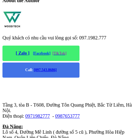
About the Author
Quý khách có nhu cầu vui lòng gọi số: 097.1982.777
[ Zalo ]
[Facebook]
[TikTok]
Call:
[097.543.8686]
Trụ sở chính
:
Tầng 3, tòa B - T608, Đường Tôn Quang Phiệt, Bắc Từ Liêm, Hà
Nội.
Điện thoại:
0971982777
-
0987653777
Đà Năng:
Lô số 4, Đường Mê Linh ( đường số 5 cũ ), Phường Hòa Hiệp
Nam, Quận Liên Chiểu, Đà Nẵng