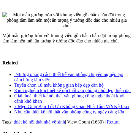
Một mẫu gương tròn với khung viền gỗ chắc chắn đặt trong phòng
tắm làm nên một ấn tượng ý tưởng độc đáo cho nhiều gia chủ.
Related
Những phong cách thiết kế văn phòng chuyên nghiệp tạo
cảm hứng làm việc
Tuyển chọn 18 mẫu không gian bếp đẹp căn hộ
Kinh nghiệm khi thiết kế nội thất văn phòng nhỏ đẹp, hiện đại
Giải thoát thiết kế nội thất văn phòng công nghệ thoát khỏi
cảnh khô khan
7 Mẹo Giúp Bạn Tối Ưu Không Gian Nhà Tắm Với Kệ Inox
Nhu cầu thiết kế nội thất văn phòng công ty ngày càng lớn
Tags:
thiết kế nội thất nhà vệ sinh
|
View Count (1630)
|
Return