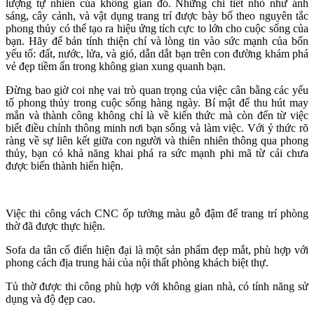
lượng tự nhiên của không gian đó. Những chi tiết nhỏ như ánh
sáng, cây cảnh, và vật dụng trang trí được bày bố theo nguyên tắc
phong thủy có thể tạo ra hiệu ứng tích cực to lớn cho cuộc sống của
bạn. Hãy để bản tính thiện chí và lòng tin vào sức mạnh của bốn
yếu tố: đất, nước, lửa, và gió, dẫn dắt bạn trên con đường khám phá
vẻ đẹp tiềm ẩn trong không gian xung quanh bạn.
Đừng bao giờ coi nhẹ vai trò quan trọng của việc cân bằng các yếu
tố phong thủy trong cuộc sống hàng ngày. Bí mật để thu hút may
mắn và thành công không chỉ là về kiến ​​thức mà còn đến từ việc
biết điều chỉnh thông minh nơi bạn sống và làm việc. Với ý thức rõ
ràng về sự liên kết giữa con người và thiên nhiên thông qua phong
thủy, bạn có khả năng khai phá ra sức mạnh phi mã từ cái chưa
được biến thành hiển hiện.
Việc thi công vách CNC ốp tường màu gỗ đậm để trang trí phòng
thờ đã được thực hiện.
Sofa da tân cổ điển hiện đại là một sản phẩm đẹp mắt, phù hợp với
phong cách địa trung hải của nội thất phòng khách biệt thự.
Tủ thờ được thi công phù hợp với không gian nhà, có tính năng sử
dụng và độ đẹp cao.