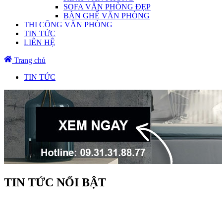
SOFA VĂN PHÒNG ĐẸP
BÀN GHẾ VĂN PHÒNG
THI CÔNG VĂN PHÒNG
TIN TỨC
LIÊN HỆ
Trang chủ
TIN TỨC
TIN TỨC NỔI BẬT