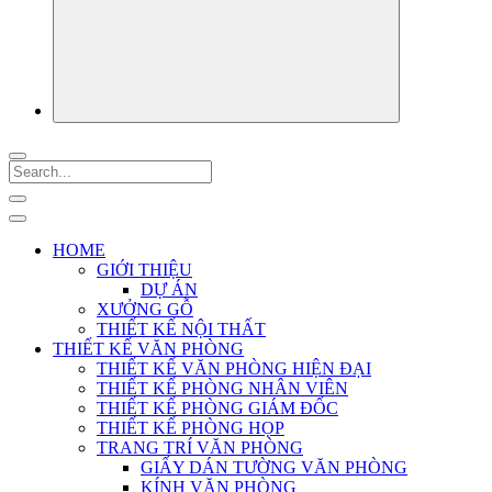
HOME
GIỚI THIỆU
DỰ ÁN
XƯỞNG GỖ
THIẾT KẾ NỘI THẤT
THIẾT KẾ VĂN PHÒNG
THIẾT KẾ VĂN PHÒNG HIỆN ĐẠI
THIẾT KẾ PHÒNG NHÂN VIÊN
THIẾT KẾ PHÒNG GIÁM ĐỐC
THIẾT KẾ PHÒNG HỌP
TRANG TRÍ VĂN PHÒNG
GIẤY DÁN TƯỜNG VĂN PHÒNG
KÍNH VĂN PHÒNG