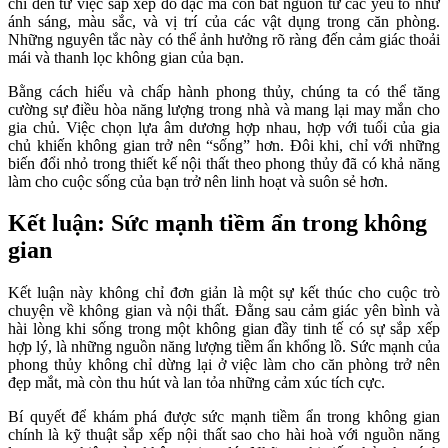
chỉ đến từ việc sắp xếp đồ đạc mà còn bắt nguồn từ các yếu tố như
ánh sáng, màu sắc, và vị trí của các vật dụng trong căn phòng.
Những nguyên tắc này có thể ảnh hưởng rõ ràng đến cảm giác thoải
mái và thanh lọc không gian của bạn.
Bằng cách hiểu và chấp hành phong thủy, chúng ta có thể tăng
cường sự điều hòa năng lượng trong nhà và mang lại may mắn cho
gia chủ. Việc chọn lựa âm dương hợp nhau, hợp với tuổi của gia
chủ khiến không gian trở nên “sống” hơn. Đôi khi, chỉ với những
biến đổi nhỏ trong thiết kế nội thất theo phong thủy đã có khả năng
làm cho cuộc sống của bạn trở nên linh hoạt và suôn sẻ hơn.
Kết luận: Sức mạnh tiềm ẩn trong không
gian
Kết luận này không chỉ đơn giản là một sự kết thúc cho cuộc trò
chuyện về không gian và nội thất. Đằng sau cảm giác yên bình và
hài lòng khi sống trong một không gian đầy tinh tế có sự sắp xếp
hợp lý, là những nguồn năng lượng tiềm ẩn khổng lồ. Sức mạnh của
phong thủy không chỉ dừng lại ở việc làm cho căn phòng trở nên
đẹp mắt, mà còn thu hút và lan tỏa những cảm xúc tích cực.
Bí quyết để khám phá được sức mạnh tiềm ẩn trong không gian
chính là kỹ thuật sắp xếp nội thất sao cho hài hoà với nguồn năng