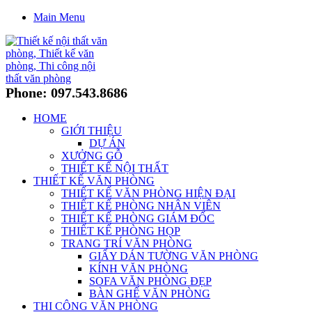
Main Menu
Phone: 097.543.8686
HOME
GIỚI THIỆU
DỰ ÁN
XƯỞNG GỖ
THIẾT KẾ NỘI THẤT
THIẾT KẾ VĂN PHÒNG
THIẾT KẾ VĂN PHÒNG HIỆN ĐẠI
THIẾT KẾ PHÒNG NHÂN VIÊN
THIẾT KẾ PHÒNG GIÁM ĐỐC
THIẾT KẾ PHÒNG HỌP
TRANG TRÍ VĂN PHÒNG
GIẤY DÁN TƯỜNG VĂN PHÒNG
KÍNH VĂN PHÒNG
SOFA VĂN PHÒNG ĐẸP
BÀN GHẾ VĂN PHÒNG
THI CÔNG VĂN PHÒNG