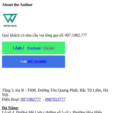
About the Author
Quý khách có nhu cầu vui lòng gọi số: 097.1982.777
[ Zalo ]
[Facebook]
[TikTok]
Call:
[097.543.8686]
Trụ sở chính
:
Tầng 3, tòa B - T608, Đường Tôn Quang Phiệt, Bắc Từ Liêm, Hà
Nội.
Điện thoại:
0971982777
-
0987653777
Đà Năng:
Lô số 4, Đường Mê Linh ( đường số 5 cũ ), Phường Hòa Hiệp