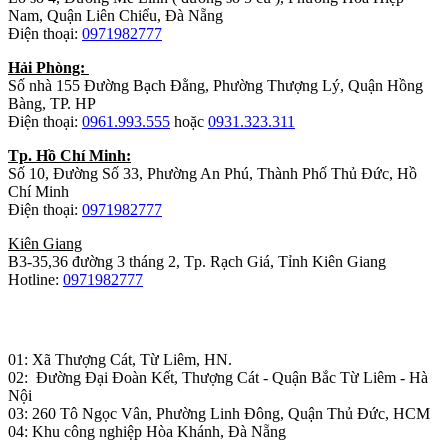
Nam, Quận Liên Chiểu, Đà Nẵng
Điện thoại:
0971982777
Hải Phòng:
Số nhà 155 Đường Bạch Đằng, Phường Thượng Lý, Quận Hồng
Bàng, TP. HP
Điện thoại:
0961.993.555
hoặc
0931.323.311
Tp. Hồ Chí Minh:
Số 10, Đường Số 33, Phường An Phú, Thành Phố Thủ Đức, Hồ
Chí Minh
Điện thoại:
0971982777
Kiên Giang
B3-35,36 đường 3 tháng 2, Tp. Rạch Giá, Tỉnh Kiên Giang
Hotline:
0971982777
Nhà máy sản xuất đồ gỗ:
01: Xã Thượng Cát, Từ Liêm, HN.
02: Đường Đại Đoàn Kết, Thượng Cát - Quận Bắc Từ Liêm - Hà
Nội
03: 260 Tô Ngọc Vân, Phường Linh Đông, Quận Thủ Đức, HCM
04: Khu công nghiệp Hòa Khánh, Đà Nẵng