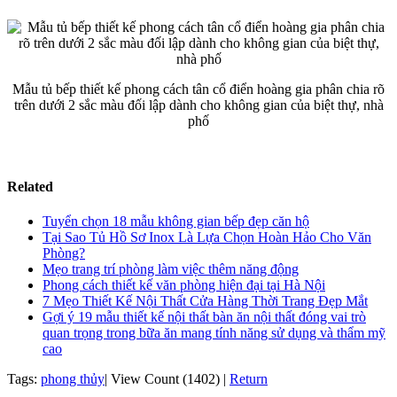
Mẫu tủ bếp thiết kế phong cách tân cổ điển hoàng gia phân chia rõ
trên dưới 2 sắc màu đối lập dành cho không gian của biệt thự, nhà
phố
Related
Tuyển chọn 18 mẫu không gian bếp đẹp căn hộ
Tại Sao Tủ Hồ Sơ Inox Là Lựa Chọn Hoàn Hảo Cho Văn
Phòng?
Mẹo trang trí phòng làm việc thêm năng động
Phong cách thiết kế văn phòng hiện đại tại Hà Nội
7 Mẹo Thiết Kế Nội Thất Cửa Hàng Thời Trang Đẹp Mắt
Gợi ý 19 mẫu thiết kế nội thất bàn ăn nội thất đóng vai trò
quan trọng trong bữa ăn mang tính năng sử dụng và thẩm mỹ
cao
Tags:
phong thủy
|
View Count (1402)
|
Return