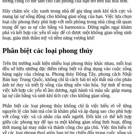
tường cũng có thể làm cho căn phòng của bạn trở nên hài hòa hơn.
Hãy chăm sóc cây xanh trong nhà để gia tăng sinh khí tích cực và
mang lại sự sống động cho không gian sống của bạn. Việc lựa chọn
loại cây phong thủy phù hợp với mỗi phòng trong nhà cũng rất quan
trọng để tạo ra sự cân bằng và harmonica. Đừng ngần ngại khám
phá và kết hợp các yếu tố này để có được một không gian sống sinh
hoạt, giàu tính thẩm mỹ và tiềm năng vượng khí!
Phân biệt các loại phong thủy
Trên thị trường xuất hiện nhiều loại phong thủy khác nhau, mỗi loại
đều sở hữu những đặc điểm riêng biệt và ứng dụng vào cuộc sống
hàng ngày của chúng ta. Phong thủy Đông Tây, phong cách Nhật
Bản hay Trung Quốc, không chỉ là cách bài trí nội thất mà còn phản
ánh tư duy và triết lý sống của từng nền văn hóa. Sự tinh tế trong
việc kết hợp các yếu tố âm dương, ngũ hành và màu sắc giúp mang
lại sự cân bằng và sinh khí tích cực cho không gian sống.
Phân biệt các loại phong thủy không chỉ là việc hiểu rõ về từng
nguyên lý căn bản mà còn là khám phá và áp dụng sao cho phù hợp
với công việc và cá nhân của mỗi người. Đôi khi có thể kết hợp
giữa các phong tụy để tạo ra một không gian sống linh hoạt, đồng
thời mang lại may mắn và thành công cho gia chủ. Việc tìm hiểu rõ
về các loại phong thuỷ giúp bạn tự tin chiến đấu trong cuộc sống và