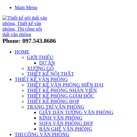
Main Menu
Phone: 097.543.8686
HOME
GIỚI THIỆU
DỰ ÁN
XƯỞNG GỖ
THIẾT KẾ NỘI THẤT
THIẾT KẾ VĂN PHÒNG
THIẾT KẾ VĂN PHÒNG HIỆN ĐẠI
THIẾT KẾ PHÒNG NHÂN VIÊN
THIẾT KẾ PHÒNG GIÁM ĐỐC
THIẾT KẾ PHÒNG HỌP
TRANG TRÍ VĂN PHÒNG
GIẤY DÁN TƯỜNG VĂN PHÒNG
KÍNH VĂN PHÒNG
SOFA VĂN PHÒNG ĐẸP
BÀN GHẾ VĂN PHÒNG
THI CÔNG VĂN PHÒNG