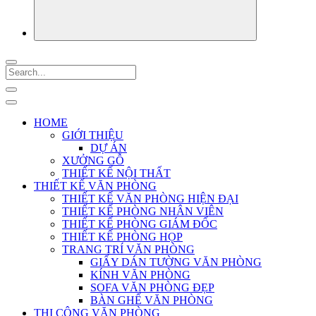
HOME
GIỚI THIỆU
DỰ ÁN
XƯỞNG GỖ
THIẾT KẾ NỘI THẤT
THIẾT KẾ VĂN PHÒNG
THIẾT KẾ VĂN PHÒNG HIỆN ĐẠI
THIẾT KẾ PHÒNG NHÂN VIÊN
THIẾT KẾ PHÒNG GIÁM ĐỐC
THIẾT KẾ PHÒNG HỌP
TRANG TRÍ VĂN PHÒNG
GIẤY DÁN TƯỜNG VĂN PHÒNG
KÍNH VĂN PHÒNG
SOFA VĂN PHÒNG ĐẸP
BÀN GHẾ VĂN PHÒNG
THI CÔNG VĂN PHÒNG