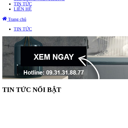
TIN TỨC
LIÊN HỆ
Trang chủ
TIN TỨC
TIN TỨC NỔI BẬT