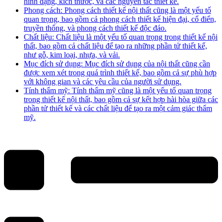
hình dạng, kích thước, và các nguyên tắc thiết kế.
Phong cách: Phong cách thiết kế nội thất cũng là một yếu tố
quan trọng, bao gồm cả phong cách thiết kế hiện đại, cổ điển,
truyền thống, và phong cách thiết kế độc đáo.
Chất liệu: Chất liệu là một yếu tố quan trọng trong thiết kế nội
thất, bao gồm cả chất liệu để tạo ra những phần tử thiết kế,
như gỗ, kim loại, nhựa, và vải.
Mục đích sử dụng: Mục đích sử dụng của nội thất cũng cần
được xem xét trong quá trình thiết kế, bao gồm cả sự phù hợp
với không gian và các yêu cầu của người sử dụng.
Tính thẩm mỹ: Tính thẩm mỹ cũng là một yếu tố quan trọng
trong thiết kế nội thất, bao gồm cả sự kết hợp hài hòa giữa các
phần tử thiết kế và các chất liệu để tạo ra một cảm giác thẩm
mỹ.