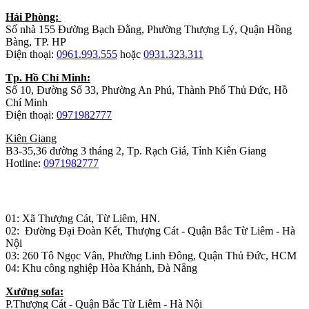
Hải Phòng:
Số nhà 155 Đường Bạch Đằng, Phường Thượng Lý, Quận Hồng
Bàng, TP. HP
Điện thoại:
0961.993.555
hoặc
0931.323.311
Tp. Hồ Chí Minh:
Số 10, Đường Số 33, Phường An Phú, Thành Phố Thủ Đức, Hồ
Chí Minh
Điện thoại:
0971982777
Kiên Giang
B3-35,36 đường 3 tháng 2, Tp. Rạch Giá, Tỉnh Kiên Giang
Hotline:
0971982777
Nhà máy sản xuất đồ gỗ:
01: Xã Thượng Cát, Từ Liêm, HN.
02: Đường Đại Đoàn Kết, Thượng Cát - Quận Bắc Từ Liêm - Hà
Nội
03: 260 Tô Ngọc Vân, Phường Linh Đông, Quận Thủ Đức, HCM
04: Khu công nghiệp Hòa Khánh, Đà Nẵng
Xưởng sofa:
P.Thượng Cát - Quận Bắc Từ Liêm - Hà Nội