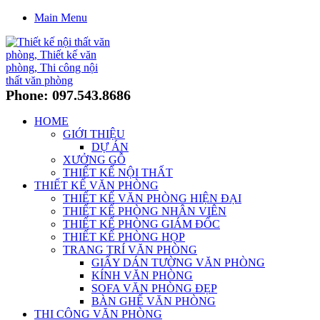
Main Menu
Phone: 097.543.8686
HOME
GIỚI THIỆU
DỰ ÁN
XƯỞNG GỖ
THIẾT KẾ NỘI THẤT
THIẾT KẾ VĂN PHÒNG
THIẾT KẾ VĂN PHÒNG HIỆN ĐẠI
THIẾT KẾ PHÒNG NHÂN VIÊN
THIẾT KẾ PHÒNG GIÁM ĐỐC
THIẾT KẾ PHÒNG HỌP
TRANG TRÍ VĂN PHÒNG
GIẤY DÁN TƯỜNG VĂN PHÒNG
KÍNH VĂN PHÒNG
SOFA VĂN PHÒNG ĐẸP
BÀN GHẾ VĂN PHÒNG
THI CÔNG VĂN PHÒNG