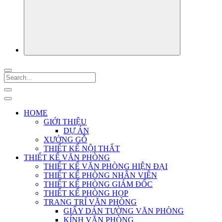
HOME
GIỚI THIỆU
DỰ ÁN
XƯỞNG GỖ
THIẾT KẾ NỘI THẤT
THIẾT KẾ VĂN PHÒNG
THIẾT KẾ VĂN PHÒNG HIỆN ĐẠI
THIẾT KẾ PHÒNG NHÂN VIÊN
THIẾT KẾ PHÒNG GIÁM ĐỐC
THIẾT KẾ PHÒNG HỌP
TRANG TRÍ VĂN PHÒNG
GIẤY DÁN TƯỜNG VĂN PHÒNG
KÍNH VĂN PHÒNG