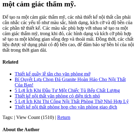
một cảm giác thẩm mỹ.
Để tạo ra một cảm giác thẩm mỹ, các nhà thiết kế nội thất cần phải
cân nhắc các yếu tố như màu sắc, hình dạng, kích cỡ và độ bền của
các phần tử thiết kế. Các màu sắc phù hợp với nhau sẽ tạo ra một
cảm giác thẩm mỹ, trong khi đó, các hình dạng và kích cỡ phù hợp
sẽ tạo ra một không gian sống đẹp và thoải mái. Đồng thời, các chất
liệu được sử dụng phải có độ bền cao, để đảm bảo sự bền bỉ của nội
thất trong thời gian dài.
Related
Thiết kế quầy lễ tân cho văn phòng mở
Bí Quyết Lựa Chọn Đá Granite Hoàn Hảo Cho Nội Thất
Của Bạn!
5 Lợi Ích Khi Đầu Tư Một Chiếc Tủ Bếp Chất Lượng
Thiết kế nội thất văn phòng có diện tích nhỏ
5 Lợi Ích Khi Thi Công Nội Thất Phòng Thờ Nhỏ Hợp Lý
Thiết kế nội thất phòng họp cho văn phòng giao dịch
Tags:
|
View Count (1510)
|
Return
About the Author