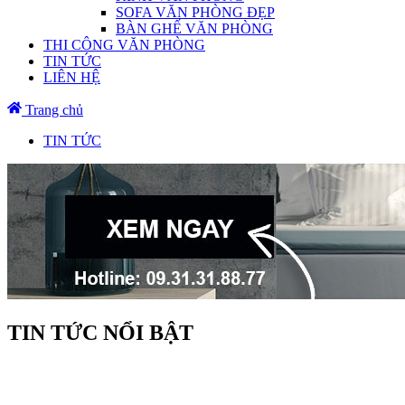
SOFA VĂN PHÒNG ĐẸP
BÀN GHẾ VĂN PHÒNG
THI CÔNG VĂN PHÒNG
TIN TỨC
LIÊN HỆ
Trang chủ
TIN TỨC
TIN TỨC NỔI BẬT