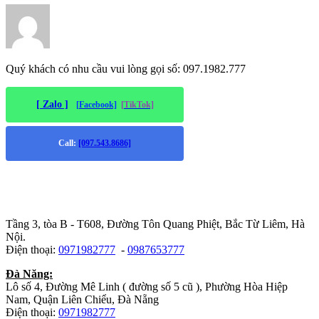
Quý khách có nhu cầu vui lòng gọi số: 097.1982.777
[ Zalo ]
[Facebook]
[TikTok]
Call:
[097.543.8686]
Trụ sở chính
:
Tầng 3, tòa B - T608, Đường Tôn Quang Phiệt, Bắc Từ Liêm, Hà
Nội.
Điện thoại:
0971982777
-
0987653777
Đà Năng:
Lô số 4, Đường Mê Linh ( đường số 5 cũ ), Phường Hòa Hiệp
Nam, Quận Liên Chiểu, Đà Nẵng
Điện thoại:
0971982777