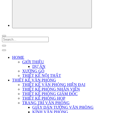
HOME
GIỚI THIỆU
DỰ ÁN
XƯỞNG GỖ
THIẾT KẾ NỘI THẤT
THIẾT KẾ VĂN PHÒNG
THIẾT KẾ VĂN PHÒNG HIỆN ĐẠI
THIẾT KẾ PHÒNG NHÂN VIÊN
THIẾT KẾ PHÒNG GIÁM ĐỐC
THIẾT KẾ PHÒNG HỌP
TRANG TRÍ VĂN PHÒNG
GIẤY DÁN TƯỜNG VĂN PHÒNG
KÍNH VĂN PHÒNG