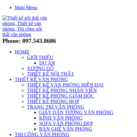
Main Menu
Phone: 097.543.8686
HOME
GIỚI THIỆU
DỰ ÁN
XƯỞNG GỖ
THIẾT KẾ NỘI THẤT
THIẾT KẾ VĂN PHÒNG
THIẾT KẾ VĂN PHÒNG HIỆN ĐẠI
THIẾT KẾ PHÒNG NHÂN VIÊN
THIẾT KẾ PHÒNG GIÁM ĐỐC
THIẾT KẾ PHÒNG HỌP
TRANG TRÍ VĂN PHÒNG
GIẤY DÁN TƯỜNG VĂN PHÒNG
KÍNH VĂN PHÒNG
SOFA VĂN PHÒNG ĐẸP
BÀN GHẾ VĂN PHÒNG
THI CÔNG VĂN PHÒNG