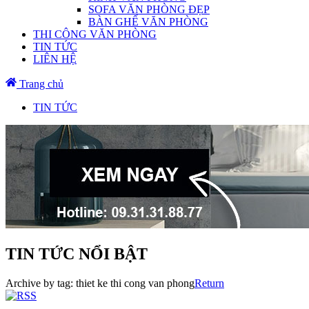
SOFA VĂN PHÒNG ĐẸP
BÀN GHẾ VĂN PHÒNG
THI CÔNG VĂN PHÒNG
TIN TỨC
LIÊN HỆ
Trang chủ
TIN TỨC
TIN TỨC NỔI BẬT
Archive by tag:
thiet ke thi cong van phong
Return