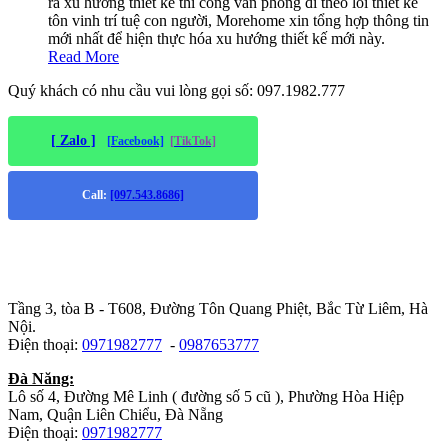
ra xu hướng thiet ke thi cong van phong đi theo lối thiết kế
tôn vinh trí tuệ con người, Morehome xin tổng hợp thông tin
mới nhất để hiện thực hóa xu hướng thiết kế mới này.
Read More
Quý khách có nhu cầu vui lòng gọi số: 097.1982.777
[ Zalo ]
[Facebook]
[TikTok]
Call:
[097.543.8686]
Trụ sở chính
:
Tầng 3, tòa B - T608, Đường Tôn Quang Phiệt, Bắc Từ Liêm, Hà
Nội.
Điện thoại:
0971982777
-
0987653777
Đà Năng:
Lô số 4, Đường Mê Linh ( đường số 5 cũ ), Phường Hòa Hiệp
Nam, Quận Liên Chiểu, Đà Nẵng
Điện thoại:
0971982777