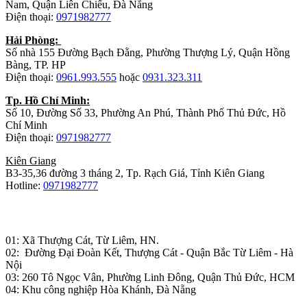
Nam, Quận Liên Chiểu, Đà Nẵng
Điện thoại:
0971982777
Hải Phòng:
Số nhà 155 Đường Bạch Đằng, Phường Thượng Lý, Quận Hồng
Bàng, TP. HP
Điện thoại:
0961.993.555
hoặc
0931.323.311
Tp. Hồ Chí Minh:
Số 10, Đường Số 33, Phường An Phú, Thành Phố Thủ Đức, Hồ
Chí Minh
Điện thoại:
0971982777
Kiên Giang
B3-35,36 đường 3 tháng 2, Tp. Rạch Giá, Tỉnh Kiên Giang
Hotline:
0971982777
Nhà máy sản xuất đồ gỗ:
01: Xã Thượng Cát, Từ Liêm, HN.
02: Đường Đại Đoàn Kết, Thượng Cát - Quận Bắc Từ Liêm - Hà
Nội
03: 260 Tô Ngọc Vân, Phường Linh Đông, Quận Thủ Đức, HCM
04: Khu công nghiệp Hòa Khánh, Đà Nẵng