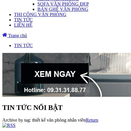
SOFA VĂN PHÒNG ĐẸP
BÀN GHẾ VĂN PHÒNG
THI CÔNG VĂN PHÒNG
TIN TỨC
LIÊN HỆ
Trang chủ
TIN TỨC
TIN TỨC NỔI BẬT
Archive by tag:
thiết kế văn phòng nhân viên
Return