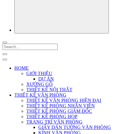
HOME
GIỚI THIỆU
DỰ ÁN
XƯỞNG GỖ
THIẾT KẾ NỘI THẤT
THIẾT KẾ VĂN PHÒNG
THIẾT KẾ VĂN PHÒNG HIỆN ĐẠI
THIẾT KẾ PHÒNG NHÂN VIÊN
THIẾT KẾ PHÒNG GIÁM ĐỐC
THIẾT KẾ PHÒNG HỌP
TRANG TRÍ VĂN PHÒNG
GIẤY DÁN TƯỜNG VĂN PHÒNG
KÍNH VĂN PHÒNG