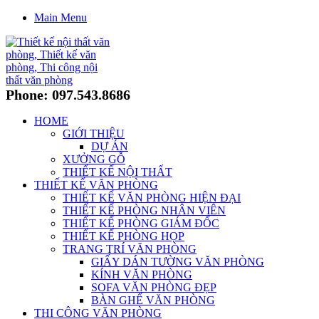
Main Menu
Phone: 097.543.8686
HOME
GIỚI THIỆU
DỰ ÁN
XƯỞNG GỖ
THIẾT KẾ NỘI THẤT
THIẾT KẾ VĂN PHÒNG
THIẾT KẾ VĂN PHÒNG HIỆN ĐẠI
THIẾT KẾ PHÒNG NHÂN VIÊN
THIẾT KẾ PHÒNG GIÁM ĐỐC
THIẾT KẾ PHÒNG HỌP
TRANG TRÍ VĂN PHÒNG
GIẤY DÁN TƯỜNG VĂN PHÒNG
KÍNH VĂN PHÒNG
SOFA VĂN PHÒNG ĐẸP
BÀN GHẾ VĂN PHÒNG
THI CÔNG VĂN PHÒNG