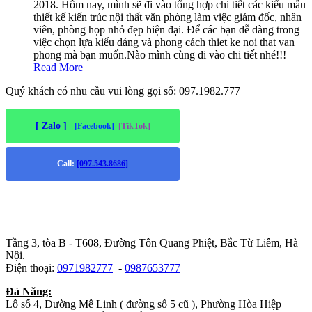
2018. Hôm nay, mình sẽ đi vào tổng hợp chi tiết các kiểu mẫu
thiết kế kiến trúc nội thất văn phòng làm việc giám đốc, nhân
viên, phòng họp nhỏ đẹp hiện đại. Để các bạn dễ dàng trong
việc chọn lựa kiểu dáng và phong cách thiet ke noi that van
phong mà bạn muốn.Nào mình cùng đi vào chi tiết nhé!!!
Read More
Quý khách có nhu cầu vui lòng gọi số: 097.1982.777
[ Zalo ]
[Facebook]
[TikTok]
Call:
[097.543.8686]
Trụ sở chính
:
Tầng 3, tòa B - T608, Đường Tôn Quang Phiệt, Bắc Từ Liêm, Hà
Nội.
Điện thoại:
0971982777
-
0987653777
Đà Năng:
Lô số 4, Đường Mê Linh ( đường số 5 cũ ), Phường Hòa Hiệp