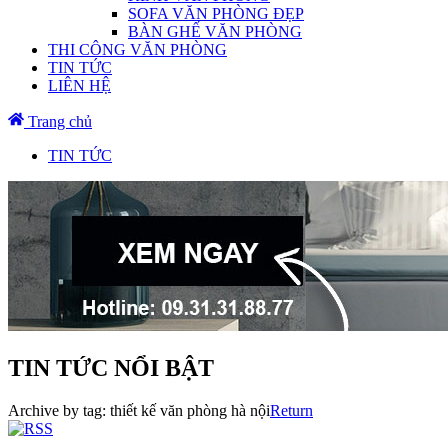
SOFA VĂN PHÒNG ĐẸP
BÀN GHẾ VĂN PHÒNG
THI CÔNG VĂN PHÒNG
TIN TỨC
LIÊN HỆ
Trang chủ
TIN TỨC
TIN TỨC NỔI BẬT
Archive by tag:
thiết kế văn phòng hà nội
Return