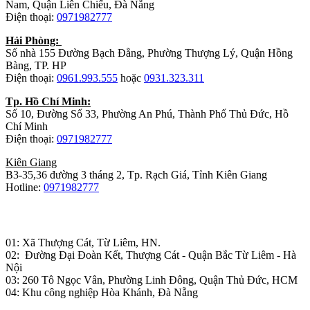
Nam, Quận Liên Chiểu, Đà Nẵng
Điện thoại:
0971982777
Hải Phòng:
Số nhà 155 Đường Bạch Đằng, Phường Thượng Lý, Quận Hồng
Bàng, TP. HP
Điện thoại:
0961.993.555
hoặc
0931.323.311
Tp. Hồ Chí Minh:
Số 10, Đường Số 33, Phường An Phú, Thành Phố Thủ Đức, Hồ
Chí Minh
Điện thoại:
0971982777
Kiên Giang
B3-35,36 đường 3 tháng 2, Tp. Rạch Giá, Tỉnh Kiên Giang
Hotline:
0971982777
Nhà máy sản xuất đồ gỗ:
01: Xã Thượng Cát, Từ Liêm, HN.
02: Đường Đại Đoàn Kết, Thượng Cát - Quận Bắc Từ Liêm - Hà
Nội
03: 260 Tô Ngọc Vân, Phường Linh Đông, Quận Thủ Đức, HCM
04: Khu công nghiệp Hòa Khánh, Đà Nẵng