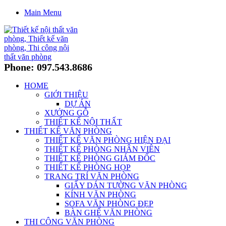
Main Menu
Phone: 097.543.8686
HOME
GIỚI THIỆU
DỰ ÁN
XƯỞNG GỖ
THIẾT KẾ NỘI THẤT
THIẾT KẾ VĂN PHÒNG
THIẾT KẾ VĂN PHÒNG HIỆN ĐẠI
THIẾT KẾ PHÒNG NHÂN VIÊN
THIẾT KẾ PHÒNG GIÁM ĐỐC
THIẾT KẾ PHÒNG HỌP
TRANG TRÍ VĂN PHÒNG
GIẤY DÁN TƯỜNG VĂN PHÒNG
KÍNH VĂN PHÒNG
SOFA VĂN PHÒNG ĐẸP
BÀN GHẾ VĂN PHÒNG
THI CÔNG VĂN PHÒNG