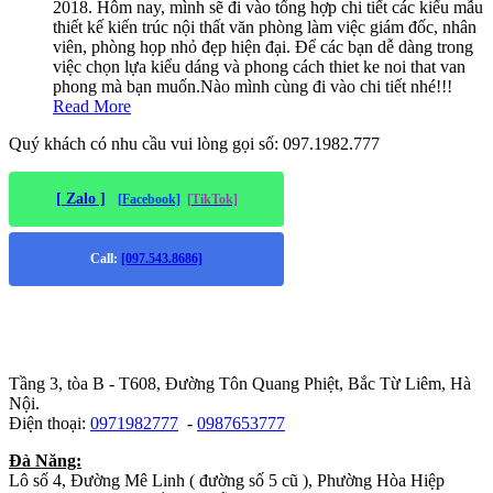
2018. Hôm nay, mình sẽ đi vào tổng hợp chi tiết các kiểu mẫu
thiết kế kiến trúc nội thất văn phòng làm việc giám đốc, nhân
viên, phòng họp nhỏ đẹp hiện đại. Để các bạn dễ dàng trong
việc chọn lựa kiểu dáng và phong cách thiet ke noi that van
phong mà bạn muốn.Nào mình cùng đi vào chi tiết nhé!!!
Read More
Quý khách có nhu cầu vui lòng gọi số: 097.1982.777
[ Zalo ]
[Facebook]
[TikTok]
Call:
[097.543.8686]
Trụ sở chính
:
Tầng 3, tòa B - T608, Đường Tôn Quang Phiệt, Bắc Từ Liêm, Hà
Nội.
Điện thoại:
0971982777
-
0987653777
Đà Năng:
Lô số 4, Đường Mê Linh ( đường số 5 cũ ), Phường Hòa Hiệp