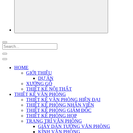
HOME
GIỚI THIỆU
DỰ ÁN
XƯỞNG GỖ
THIẾT KẾ NỘI THẤT
THIẾT KẾ VĂN PHÒNG
THIẾT KẾ VĂN PHÒNG HIỆN ĐẠI
THIẾT KẾ PHÒNG NHÂN VIÊN
THIẾT KẾ PHÒNG GIÁM ĐỐC
THIẾT KẾ PHÒNG HỌP
TRANG TRÍ VĂN PHÒNG
GIẤY DÁN TƯỜNG VĂN PHÒNG
KÍNH VĂN PHÒNG