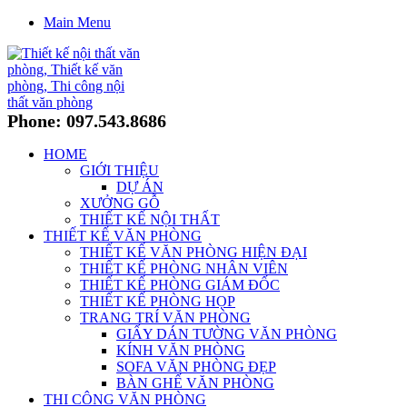
Main Menu
Phone: 097.543.8686
HOME
GIỚI THIỆU
DỰ ÁN
XƯỞNG GỖ
THIẾT KẾ NỘI THẤT
THIẾT KẾ VĂN PHÒNG
THIẾT KẾ VĂN PHÒNG HIỆN ĐẠI
THIẾT KẾ PHÒNG NHÂN VIÊN
THIẾT KẾ PHÒNG GIÁM ĐỐC
THIẾT KẾ PHÒNG HỌP
TRANG TRÍ VĂN PHÒNG
GIẤY DÁN TƯỜNG VĂN PHÒNG
KÍNH VĂN PHÒNG
SOFA VĂN PHÒNG ĐẸP
BÀN GHẾ VĂN PHÒNG
THI CÔNG VĂN PHÒNG