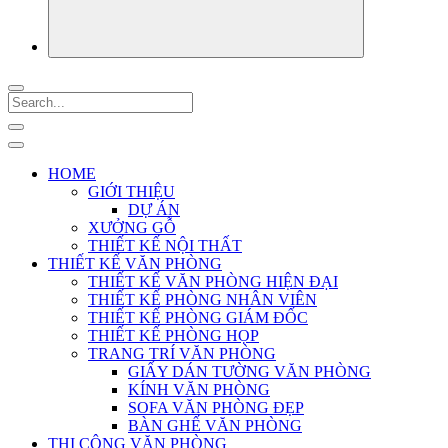
HOME
GIỚI THIỆU
DỰ ÁN
XƯỞNG GỖ
THIẾT KẾ NỘI THẤT
THIẾT KẾ VĂN PHÒNG
THIẾT KẾ VĂN PHÒNG HIỆN ĐẠI
THIẾT KẾ PHÒNG NHÂN VIÊN
THIẾT KẾ PHÒNG GIÁM ĐỐC
THIẾT KẾ PHÒNG HỌP
TRANG TRÍ VĂN PHÒNG
GIẤY DÁN TƯỜNG VĂN PHÒNG
KÍNH VĂN PHÒNG
SOFA VĂN PHÒNG ĐẸP
BÀN GHẾ VĂN PHÒNG
THI CÔNG VĂN PHÒNG