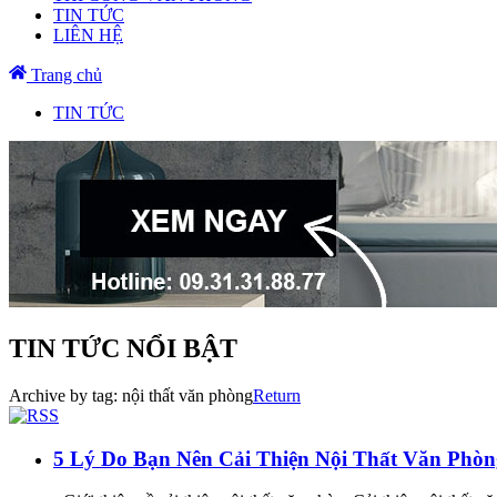
TIN TỨC
LIÊN HỆ
Trang chủ
TIN TỨC
TIN TỨC NỔI BẬT
Archive by tag:
nội thất văn phòng
Return
5 Lý Do Bạn Nên Cải Thiện Nội Thất Văn Phò