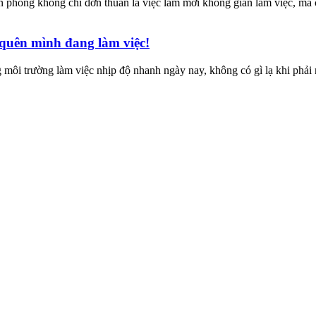
 văn phòng không chỉ đơn thuần là việc làm mới không gian làm việc, m
 quên mình đang làm việc!
môi trường làm việc nhịp độ nhanh ngày nay, không có gì lạ khi phải 