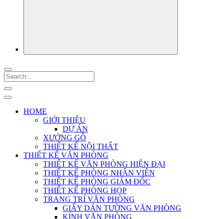
HOME
GIỚI THIỆU
DỰ ÁN
XƯỞNG GỖ
THIẾT KẾ NỘI THẤT
THIẾT KẾ VĂN PHÒNG
THIẾT KẾ VĂN PHÒNG HIỆN ĐẠI
THIẾT KẾ PHÒNG NHÂN VIÊN
THIẾT KẾ PHÒNG GIÁM ĐỐC
THIẾT KẾ PHÒNG HỌP
TRANG TRÍ VĂN PHÒNG
GIẤY DÁN TƯỜNG VĂN PHÒNG
KÍNH VĂN PHÒNG