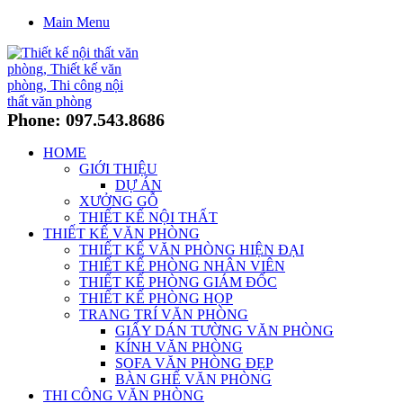
Main Menu
Phone: 097.543.8686
HOME
GIỚI THIỆU
DỰ ÁN
XƯỞNG GỖ
THIẾT KẾ NỘI THẤT
THIẾT KẾ VĂN PHÒNG
THIẾT KẾ VĂN PHÒNG HIỆN ĐẠI
THIẾT KẾ PHÒNG NHÂN VIÊN
THIẾT KẾ PHÒNG GIÁM ĐỐC
THIẾT KẾ PHÒNG HỌP
TRANG TRÍ VĂN PHÒNG
GIẤY DÁN TƯỜNG VĂN PHÒNG
KÍNH VĂN PHÒNG
SOFA VĂN PHÒNG ĐẸP
BÀN GHẾ VĂN PHÒNG
THI CÔNG VĂN PHÒNG