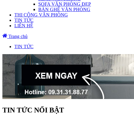
SOFA VĂN PHÒNG ĐẸP
BÀN GHẾ VĂN PHÒNG
THI CÔNG VĂN PHÒNG
TIN TỨC
LIÊN HỆ
Trang chủ
TIN TỨC
TIN TỨC NỔI BẬT