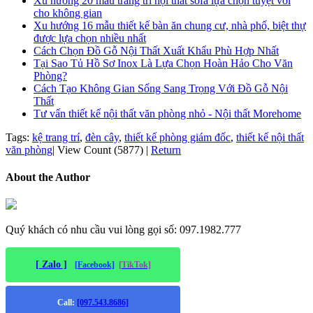
Xu hướng 20 mẫu trang trí nội thất sofa lựa chọn tuyệt vời
cho không gian
Xu hướng 16 mẫu thiết kế bàn ăn chung cư, nhà phố, biệt thự
được lựa chọn nhiều nhất
Cách Chọn Đồ Gỗ Nội Thất Xuất Khẩu Phù Hợp Nhất
Tại Sao Tủ Hồ Sơ Inox Là Lựa Chọn Hoàn Hảo Cho Văn
Phòng?
Cách Tạo Không Gian Sống Sang Trọng Với Đồ Gỗ Nội
Thất
Tư vấn thiết kế nội thất văn phòng nhỏ - Nội thất Morehome
Tags:
kệ trang trí
,
đèn cây
,
thiết kế phòng giám đốc
,
thiết kế nội thất
văn phòng
|
View Count (5877)
|
Return
About the Author
Quý khách có nhu cầu vui lòng gọi số: 097.1982.777
[ Zalo ]
[Facebook]
[TikTok]
Call:
[097.543.8686]