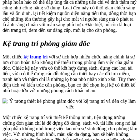
pháp hoàn hảo có thể đáp ứng tất cả những tiêu chí về tính thẩm mỹ
cũng như công năng sử dụng. Loại đèn này có thời gian chiếu sáng
lâu và ổn định, lại tiết kiệm nguồn điện năng tiêu thụ, đồng thời hạn
chế những tổn thương gây hại cho mắt vì nguồn sáng mà ó phát ra
là ánh sáng chuẩn với màu sáng phù hợp. Đặc biệt, nó còn là loại
đèn trang trí, đem đến sự đẳng cấp, mới lạ cho căn phòng.
Kệ trang trí phòng giám đốc
Một chiếc
kệ trang trí
với sự tích hợp nhiều chức năng chính là sự
lựa chọn hoàn hảo không thể thiếu trong phòng làm việc của giám
đốc. Chiếc kệ này vừa có thể kết hợp đựng sách, đựng các loại tài
liệu, vừa có thể đựng các đồ dùng cần thiết hay các đồ lưu niệm,
tranh ảnh và thậm chí là những lọ hoa nhỏ nhắn xinh xắn. Tùy theo
diện tích và kiến trúc căn phòng, bạn có thể chọn loại kệ có thiết kế
nhỏ hoặc lớn với những phong cách khác nhau.
Một chiếc kệ trang trí với thiết kế thông minh, tiện dụng tưởng
chừng đơn giản chỉ là để đựng đồ dùng, sách vở, tài liệu song nó lại
góp phần không nhỏ trong việc tạo nên sự sinh động cho phòng làm
việc. Với những hình khối, màu sắc đa dạng, bạn sẽ biến không
gian này trở nên ấn tượng đến bất ngờ và còn phục vụ hữu ích cho