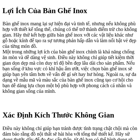
Lợi Ích Của Bàn Ghế Inox
Bàn ghế inox mang lại sự hiện đại và tinh tế, nhưng nếu không phù
hợp với thiết kế tổng thể, chúng có thể trở thành điểm trừ cho không
gian. Hãy thử kết hợp giữa bàn ghế inox với các vật liệu khác như
gỗ hoặc kính để tạo ra sự tương phản hấp dẫn và làm nổi bật vẻ đẹp
của từng món đồ.
Một trong những lợi ích của bàn ghế inox chính là khả năng chống
ăn mòn và dễ dàng vệ sinh. Điều này không chỉ giúp tiết kiệm thời
gian dọn dẹp mà còn duy trì độ bền đẹp lâu dài cho sản phẩm. Nếu
bạn sống ở khu vực có khí hậu ẩm ướt, việc chọn bàn ghế inox sẽ
giúp bạn yên tâm hơn về vấn đề gỉ sét hay hư hỏng. Ngoài ra, sự đa
dạng về mẫu mã và màu sắc của bàn ghế inox cũng tạo cơ hội cho
bạn dễ dàng lựa chọn một bộ phù hợp với phong cách cá nhân và
không gian sống của mình.
Xác Định Kích Thước Không Gian
Điều này không chỉ giúp bạn tránh được tình trạng chật chội mà còn
đảm bảo rằng đồ nội thất sẽ hài hòa với tổng thể thiết kế. Hãy sử
dụng thước dây để đo đạc cẩn thận, từ đó bạn có thể hình dung rõ