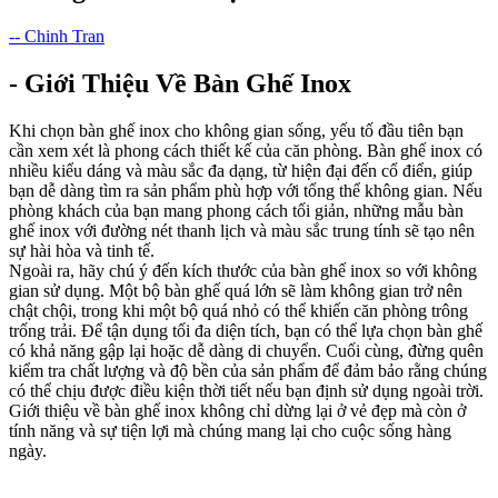
-- Chinh Tran
- Giới Thiệu Về Bàn Ghế Inox
Khi chọn bàn ghế inox cho không gian sống, yếu tố đầu tiên bạn
cần xem xét là phong cách thiết kế của căn phòng. Bàn ghế inox có
nhiều kiểu dáng và màu sắc đa dạng, từ hiện đại đến cổ điển, giúp
bạn dễ dàng tìm ra sản phẩm phù hợp với tổng thể không gian. Nếu
phòng khách của bạn mang phong cách tối giản, những mẫu bàn
ghế inox với đường nét thanh lịch và màu sắc trung tính sẽ tạo nên
sự hài hòa và tinh tế.
Ngoài ra, hãy chú ý đến kích thước của bàn ghế inox so với không
gian sử dụng. Một bộ bàn ghế quá lớn sẽ làm không gian trở nên
chật chội, trong khi một bộ quá nhỏ có thể khiến căn phòng trông
trống trải. Để tận dụng tối đa diện tích, bạn có thể lựa chọn bàn ghế
có khả năng gập lại hoặc dễ dàng di chuyển. Cuối cùng, đừng quên
kiểm tra chất lượng và độ bền của sản phẩm để đảm bảo rằng chúng
có thể chịu được điều kiện thời tiết nếu bạn định sử dụng ngoài trời.
Giới thiệu về bàn ghế inox không chỉ dừng lại ở vẻ đẹp mà còn ở
tính năng và sự tiện lợi mà chúng mang lại cho cuộc sống hàng
ngày.