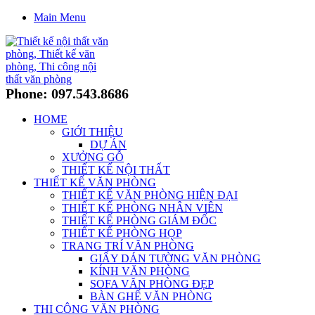
Main Menu
Phone: 097.543.8686
HOME
GIỚI THIỆU
DỰ ÁN
XƯỞNG GỖ
THIẾT KẾ NỘI THẤT
THIẾT KẾ VĂN PHÒNG
THIẾT KẾ VĂN PHÒNG HIỆN ĐẠI
THIẾT KẾ PHÒNG NHÂN VIÊN
THIẾT KẾ PHÒNG GIÁM ĐỐC
THIẾT KẾ PHÒNG HỌP
TRANG TRÍ VĂN PHÒNG
GIẤY DÁN TƯỜNG VĂN PHÒNG
KÍNH VĂN PHÒNG
SOFA VĂN PHÒNG ĐẸP
BÀN GHẾ VĂN PHÒNG
THI CÔNG VĂN PHÒNG