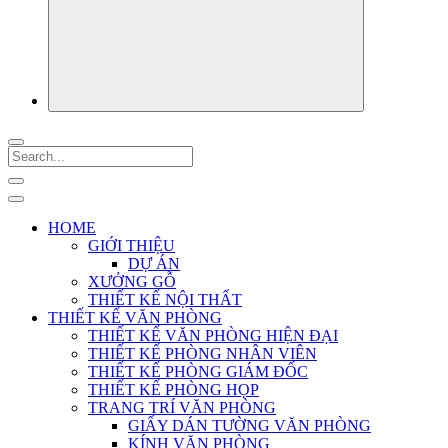
HOME
GIỚI THIỆU
DỰ ÁN
XƯỞNG GỖ
THIẾT KẾ NỘI THẤT
THIẾT KẾ VĂN PHÒNG
THIẾT KẾ VĂN PHÒNG HIỆN ĐẠI
THIẾT KẾ PHÒNG NHÂN VIÊN
THIẾT KẾ PHÒNG GIÁM ĐỐC
THIẾT KẾ PHÒNG HỌP
TRANG TRÍ VĂN PHÒNG
GIẤY DÁN TƯỜNG VĂN PHÒNG
KÍNH VĂN PHÒNG