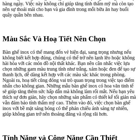
hàng ngày. Việc này không chỉ giúp tăng tính thẩm mỹ mà còn tạo
nên sự thoải mái cho bạn và gia đình trong mỗi bữa ăn hay buổi
quây quần bên nhau.
Màu Sắc Và Hoạ Tiết Nên Chọn
Bàn ghế inox có thể mang đến vẻ hiện đại, sang trọng nhưng nếu
không biết kết hợp đúng, chúng có thể trở nên lạnh lẽo hoặc không
hài hòa với các món đồ nội thất khác. Bạn nên cân nhắc việc lựa
chọn những gam màu trung tính như trắng, xám hoặc đen để tạo sự
thanh lịch, dễ dàng kết hợp với các màu sắc khác trong phòng.
Ngoài ra, hoạ tiết cũng đóng vai trò quan trọng trong việc tạo điểm
nhấn cho không gian. Những mẫu bàn ghế inox có hoa văn tinh tế
sẽ giúp tăng thêm sức hấp dẫn mà không làm rối mắt. Nếu bạn yêu
thích sự đơn giản, hãy chọn những sản phẩm có thiết kế tối giản mà
vẫn đảm bảo tính thẩm mỹ cao. Thêm vào đó, việc chọn bàn ghế
inox với bề mặt sáng bóng có thể phản chiếu ánh sáng tự nhiên,
giúp không gian trở nên thoáng đãng và rộng rãi hơn.
Tính Năng và Công Năng Cần Thiết