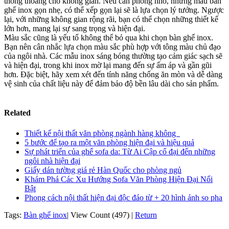
thông thoáng cho không gian. Nếu căn phòng nhỏ, những mẫu bàn
ghế inox gọn nhẹ, có thể xếp gọn lại sẽ là lựa chọn lý tưởng. Ngược
lại, với những không gian rộng rãi, bạn có thể chọn những thiết kế
lớn hơn, mang lại sự sang trọng và hiện đại.
Màu sắc cũng là yếu tố không thể bỏ qua khi chọn bàn ghế inox.
Bạn nên cân nhắc lựa chọn màu sắc phù hợp với tông màu chủ đạo
của ngôi nhà. Các mẫu inox sáng bóng thường tạo cảm giác sạch sẽ
và hiện đại, trong khi inox mờ lại mang đến sự ấm áp và gần gũi
hơn. Đặc biệt, hãy xem xét đến tính năng chống ăn mòn và dễ dàng
vệ sinh của chất liệu này để đảm bảo độ bền lâu dài cho sản phẩm.
Related
Thiết kế nội thất văn phòng ngành hàng không
5 bước để tạo ra một văn phòng hiện đại và hiệu quả
Sự phát triển của ghế sofa da: Từ Ai Cập cổ đại đến những
ngôi nhà hiện đại
Giấy dán tường giá rẻ Hàn Quốc cho phòng ngủ
Khám Phá Các Xu Hướng Sofa Văn Phòng Hiện Đại Nổi
Bật
Phong cách nội thất hiện đại độc đáo từ + 20 hình ảnh so pha
Tags:
Bàn ghế inox
|
View Count (497)
|
Return