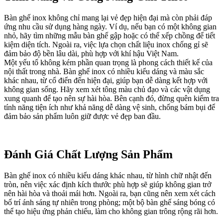
Bàn ghế inox không chỉ mang lại vẻ đẹp hiện đại mà còn phải đáp
ứng nhu cầu sử dụng hàng ngày. Ví dụ, nếu bạn có một không gian
nhỏ, hãy tìm những mẫu bàn ghế gập hoặc có thể xếp chồng để tiết
kiệm diện tích. Ngoài ra, việc lựa chọn chất liệu inox chống gỉ sẽ
đảm bảo độ bền lâu dài, phù hợp với khí hậu Việt Nam.
Một yếu tố không kém phần quan trọng là phong cách thiết kế của
nội thất trong nhà. Bàn ghế inox có nhiều kiểu dáng và màu sắc
khác nhau, từ cổ điển đến hiện đại, giúp bạn dễ dàng kết hợp với
không gian sống. Hãy xem xét tông màu chủ đạo và các vật dụng
xung quanh để tạo nên sự hài hòa. Bên cạnh đó, đừng quên kiểm tra
tính năng tiện ích như khả năng dễ dàng vệ sinh, chống bám bụi để
đảm bảo sản phẩm luôn giữ được vẻ đẹp ban đầu.
Đánh Giá Chất Lượng Sản Phẩm
Bàn ghế inox có nhiều kiểu dáng khác nhau, từ hình chữ nhật đến
tròn, nên việc xác định kích thước phù hợp sẽ giúp không gian trở
nên hài hòa và thoải mái hơn. Ngoài ra, bạn cũng nên xem xét cách
bố trí ánh sáng tự nhiên trong phòng; một bộ bàn ghế sáng bóng có
thể tạo hiệu ứng phản chiếu, làm cho không gian trông rộng rãi hơn.