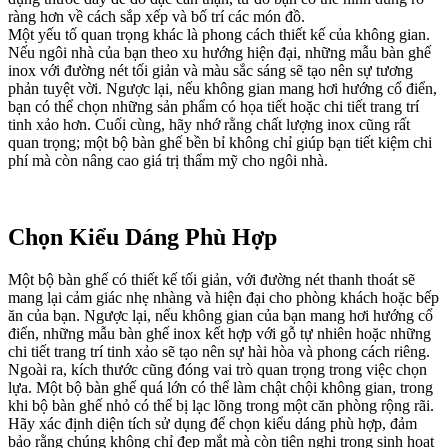
ràng hơn về cách sắp xếp và bố trí các món đồ.
Một yếu tố quan trọng khác là phong cách thiết kế của không gian.
Nếu ngôi nhà của bạn theo xu hướng hiện đại, những mẫu bàn ghế
inox với đường nét tối giản và màu sắc sáng sẽ tạo nên sự tương
phản tuyệt vời. Ngược lại, nếu không gian mang hơi hướng cổ điển,
bạn có thể chọn những sản phẩm có họa tiết hoặc chi tiết trang trí
tinh xảo hơn. Cuối cùng, hãy nhớ rằng chất lượng inox cũng rất
quan trọng; một bộ bàn ghế bền bỉ không chỉ giúp bạn tiết kiệm chi
phí mà còn nâng cao giá trị thẩm mỹ cho ngôi nhà.
Chọn Kiểu Dáng Phù Hợp
Một bộ bàn ghế có thiết kế tối giản, với đường nét thanh thoát sẽ
mang lại cảm giác nhẹ nhàng và hiện đại cho phòng khách hoặc bếp
ăn của bạn. Ngược lại, nếu không gian của bạn mang hơi hướng cổ
điển, những mẫu bàn ghế inox kết hợp với gỗ tự nhiên hoặc những
chi tiết trang trí tinh xảo sẽ tạo nên sự hài hòa và phong cách riêng.
Ngoài ra, kích thước cũng đóng vai trò quan trọng trong việc chọn
lựa. Một bộ bàn ghế quá lớn có thể làm chật chội không gian, trong
khi bộ bàn ghế nhỏ có thể bị lạc lõng trong một căn phòng rộng rãi.
Hãy xác định diện tích sử dụng để chọn kiểu dáng phù hợp, đảm
bảo rằng chúng không chỉ đẹp mắt mà còn tiện nghi trong sinh hoạt