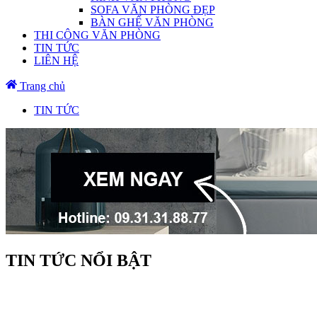
SOFA VĂN PHÒNG ĐẸP
BÀN GHẾ VĂN PHÒNG
THI CÔNG VĂN PHÒNG
TIN TỨC
LIÊN HỆ
Trang chủ
TIN TỨC
TIN TỨC NỔI BẬT