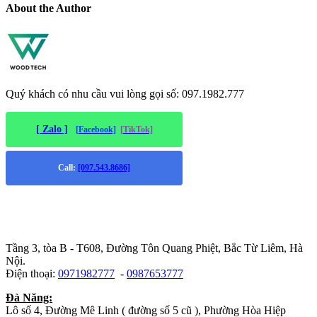
About the Author
Quý khách có nhu cầu vui lòng gọi số: 097.1982.777
[ Zalo ]
[Facebook]
[TikTok]
Call:
[097.543.8686]
Trụ sở chính
:
Tầng 3, tòa B - T608, Đường Tôn Quang Phiệt, Bắc Từ Liêm, Hà
Nội.
Điện thoại:
0971982777
-
0987653777
Đà Năng:
Lô số 4, Đường Mê Linh ( đường số 5 cũ ), Phường Hòa Hiệp