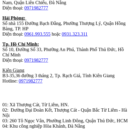
Nam, Quận Liên Chiểu, Đà Nẵng
Điện thoại:
0971982777
Hải Phòng:
Số nhà 155 Đường Bạch Đằng, Phường Thượng Lý, Quận Hồng
Bàng, TP. HP
Điện thoại:
0961.993.555
hoặc
0931.323.311
Tp. Hồ Chí Minh:
Số 10, Đường Số 33, Phường An Phú, Thành Phố Thủ Đức, Hồ
Chí Minh
Điện thoại:
0971982777
Kiên Giang
B3-35,36 đường 3 tháng 2, Tp. Rạch Giá, Tỉnh Kiên Giang
Hotline:
0971982777
Nhà máy sản xuất đồ gỗ:
01: Xã Thượng Cát, Từ Liêm, HN.
02: Đường Đại Đoàn Kết, Thượng Cát - Quận Bắc Từ Liêm - Hà
Nội
03: 260 Tô Ngọc Vân, Phường Linh Đông, Quận Thủ Đức, HCM
04: Khu công nghiệp Hòa Khánh, Đà Nẵng