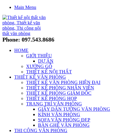
Main Menu
Phone: 097.543.8686
HOME
GIỚI THIỆU
DỰ ÁN
XƯỞNG GỖ
THIẾT KẾ NỘI THẤT
THIẾT KẾ VĂN PHÒNG
THIẾT KẾ VĂN PHÒNG HIỆN ĐẠI
THIẾT KẾ PHÒNG NHÂN VIÊN
THIẾT KẾ PHÒNG GIÁM ĐỐC
THIẾT KẾ PHÒNG HỌP
TRANG TRÍ VĂN PHÒNG
GIẤY DÁN TƯỜNG VĂN PHÒNG
KÍNH VĂN PHÒNG
SOFA VĂN PHÒNG ĐẸP
BÀN GHẾ VĂN PHÒNG
THI CÔNG VĂN PHÒNG