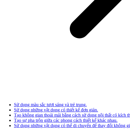
Sử dụng màu sắc tươi sáng và trẻ trung.
Sử dụng những vật dụng có thiết kế đơn giản.
Tạo không gian thoải mái bằng cách sử dụng nội thất có kích 
Tạo sự pha trộn giữa các phong cách thiết kế khác nhau.
Sử dụng những vật dụng có thể di chuyển để thay đổi không gi