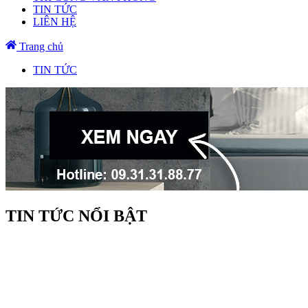
TIN TỨC
LIÊN HỆ
Trang chủ
TIN TỨC
TIN TỨC NỔI BẬT