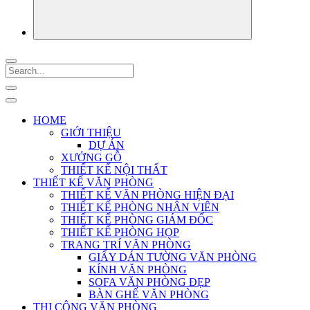
HOME
GIỚI THIỆU
DỰ ÁN
XƯỞNG GỖ
THIẾT KẾ NỘI THẤT
THIẾT KẾ VĂN PHÒNG
THIẾT KẾ VĂN PHÒNG HIỆN ĐẠI
THIẾT KẾ PHÒNG NHÂN VIÊN
THIẾT KẾ PHÒNG GIÁM ĐỐC
THIẾT KẾ PHÒNG HỌP
TRANG TRÍ VĂN PHÒNG
GIẤY DÁN TƯỜNG VĂN PHÒNG
KÍNH VĂN PHÒNG
SOFA VĂN PHÒNG ĐẸP
BÀN GHẾ VĂN PHÒNG
THI CÔNG VĂN PHÒNG