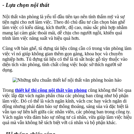
- Lựa chọn nội thất
Nội thất văn phòng là yếu tố đầu tiên tạo nên tính thẩm mỹ và sự
tiện nghi cho nơi làm việc. Theo đó chủ đầu tư cần chọn bàn ghế
làm việc có kiểu dáng, kích thước, độ cao, màu sắc phù hợp nhằm
mang lại cảm giác thoải mái, dễ chịu cho người ngồi, khiến quá
trình làm việc năng suất và hiệu quả hơn.
Cùng với bàn ghế, tủ đựng tài liệu cũng cần có trong văn phòng làm
việc vì nó giúp không gian thêm gọn gàng, khoa học và chuyên
nghiệp hơn. Tủ đựng tài liệu có thể là tủ sắt hoặc gỗ tùy thuộc vào
diện tích văn phòng, tính chất công việc hoặc sở thích người sử
dụng.
Trong
thiết kế thi công nội thất văn phòng
cũng không thể bỏ qua
việc lắp đặt vách ngăn phân chia các phòng ban cũng như bộ phận
làm việc. Đó có thể là vách ngăn kính, vách cnc hay vách ngăn di
động nhưng phải đảm bảo sự thông thoáng, sáng sủa và đặc biệt là
vẫn tạo sự liên kết giữa các nhân viên, các phòng ban trong công ty.
Vách ngăn vừa đảm bảo sự riêng tư cá nhân, vừa giúp làm việc hiệu
quả mà vẫn không hề tách biệt với cá nhân và bộ phận khác.