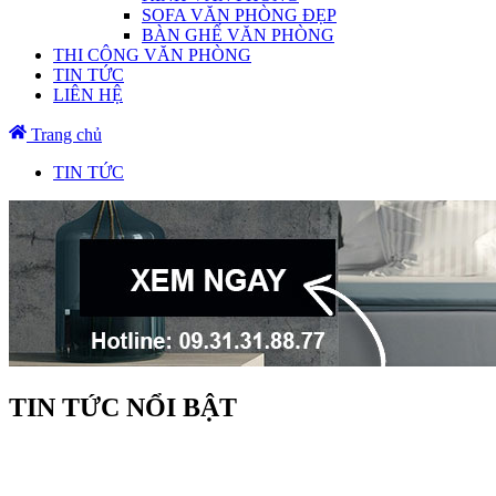
SOFA VĂN PHÒNG ĐẸP
BÀN GHẾ VĂN PHÒNG
THI CÔNG VĂN PHÒNG
TIN TỨC
LIÊN HỆ
Trang chủ
TIN TỨC
TIN TỨC NỔI BẬT