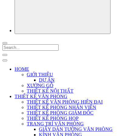
HOME
GIỚI THIỆU
DỰ ÁN
XƯỞNG GỖ
THIẾT KẾ NỘI THẤT
THIẾT KẾ VĂN PHÒNG
THIẾT KẾ VĂN PHÒNG HIỆN ĐẠI
THIẾT KẾ PHÒNG NHÂN VIÊN
THIẾT KẾ PHÒNG GIÁM ĐỐC
THIẾT KẾ PHÒNG HỌP
TRANG TRÍ VĂN PHÒNG
GIẤY DÁN TƯỜNG VĂN PHÒNG
KÍNH VĂN PHÒNG