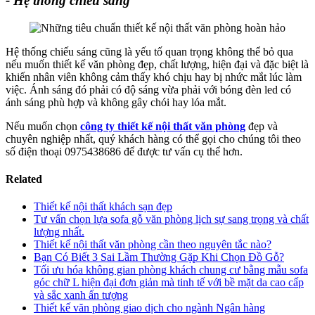
- Hệ thống chiếu sáng
Hệ thống chiếu sáng cũng là yếu tố quan trọng không thể bỏ qua
nếu muốn thiết kế văn phòng đẹp, chất lượng, hiện đại và đặc biệt là
khiến nhân viên không cảm thấy khó chịu hay bị nhức mắt lúc làm
việc. Ánh sáng đó phải có độ sáng vừa phải với bóng đèn led có
ánh sáng phù hợp và không gây chói hay lóa mắt.
Nếu muốn chọn
công ty thiết kế nội thất văn phòng
đẹp và
chuyên nghiệp nhất, quý khách hàng có thể gọi cho chúng tôi theo
số điện thoại 0975438686 để được tư vấn cụ thể hơn.
Related
Thiết kế nội thất khách sạn đẹp
Tư vấn chọn lựa sofa gỗ văn phòng lịch sự sang trọng và chất
lượng nhất.
Thiết kế nội thất văn phòng cần theo nguyên tắc nào?
Bạn Có Biết 3 Sai Lầm Thường Gặp Khi Chọn Đồ Gỗ?
Tối ưu hóa không gian phòng khách chung cư bằng mẫu sofa
góc chữ L hiện đại đơn giản mà tinh tế với bề mặt da cao cấp
và sắc xanh ấn tượng
Thiết kế văn phòng giao dịch cho ngành Ngân hàng