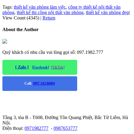
Tags:
thiết kế văn phòng làm việc
,
công ty thiết kế nội thất văn
phòng
,
thiết kế thi công nội thất văn phòng
,
thiết kế văn phòng đẹp
|
View Count (4345)
|
Return
About the Author
Quý khách có nhu cầu vui lòng gọi số: 097.1982.777
[ Zalo ]
[Facebook]
[TikTok]
Call:
[097.543.8686]
Trụ sở chính
:
Tầng 3, tòa B - T608, Đường Tôn Quang Phiệt, Bắc Từ Liêm, Hà
Nội.
Điện thoại:
0971982777
-
0987653777