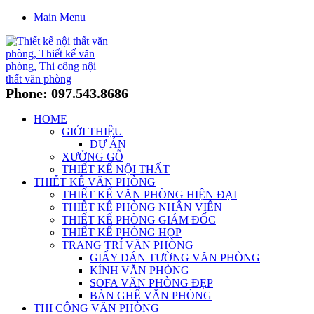
Main Menu
Phone: 097.543.8686
HOME
GIỚI THIỆU
DỰ ÁN
XƯỞNG GỖ
THIẾT KẾ NỘI THẤT
THIẾT KẾ VĂN PHÒNG
THIẾT KẾ VĂN PHÒNG HIỆN ĐẠI
THIẾT KẾ PHÒNG NHÂN VIÊN
THIẾT KẾ PHÒNG GIÁM ĐỐC
THIẾT KẾ PHÒNG HỌP
TRANG TRÍ VĂN PHÒNG
GIẤY DÁN TƯỜNG VĂN PHÒNG
KÍNH VĂN PHÒNG
SOFA VĂN PHÒNG ĐẸP
BÀN GHẾ VĂN PHÒNG
THI CÔNG VĂN PHÒNG