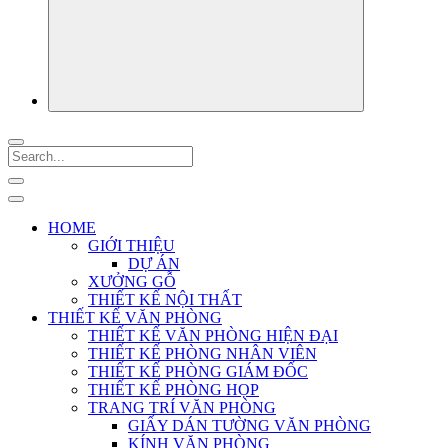
HOME
GIỚI THIỆU
DỰ ÁN
XƯỞNG GỖ
THIẾT KẾ NỘI THẤT
THIẾT KẾ VĂN PHÒNG
THIẾT KẾ VĂN PHÒNG HIỆN ĐẠI
THIẾT KẾ PHÒNG NHÂN VIÊN
THIẾT KẾ PHÒNG GIÁM ĐỐC
THIẾT KẾ PHÒNG HỌP
TRANG TRÍ VĂN PHÒNG
GIẤY DÁN TƯỜNG VĂN PHÒNG
KÍNH VĂN PHÒNG