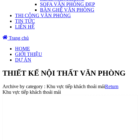
SOFA VĂN PHÒNG ĐẸP
BÀN GHẾ VĂN PHÒNG
THI CÔNG VĂN PHÒNG
TIN TỨC
LIÊN HỆ
Trang chủ
HOME
GIỚI THIỆU
DỰ ÁN
THIẾT KẾ NỘI THẤT VĂN PHÒNG
Archive by category :
Khu vực tiếp khách thoải mái
Return
Khu vực tiếp khách thoải mái