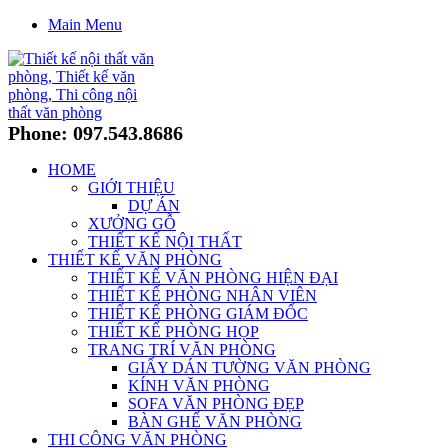
Main Menu
Phone: 097.543.8686
HOME
GIỚI THIỆU
DỰ ÁN
XƯỞNG GỖ
THIẾT KẾ NỘI THẤT
THIẾT KẾ VĂN PHÒNG
THIẾT KẾ VĂN PHÒNG HIỆN ĐẠI
THIẾT KẾ PHÒNG NHÂN VIÊN
THIẾT KẾ PHÒNG GIÁM ĐỐC
THIẾT KẾ PHÒNG HỌP
TRANG TRÍ VĂN PHÒNG
GIẤY DÁN TƯỜNG VĂN PHÒNG
KÍNH VĂN PHÒNG
SOFA VĂN PHÒNG ĐẸP
BÀN GHẾ VĂN PHÒNG
THI CÔNG VĂN PHÒNG