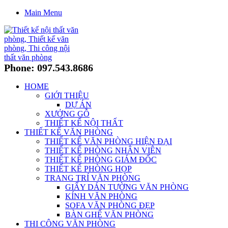
Main Menu
Phone: 097.543.8686
HOME
GIỚI THIỆU
DỰ ÁN
XƯỞNG GỖ
THIẾT KẾ NỘI THẤT
THIẾT KẾ VĂN PHÒNG
THIẾT KẾ VĂN PHÒNG HIỆN ĐẠI
THIẾT KẾ PHÒNG NHÂN VIÊN
THIẾT KẾ PHÒNG GIÁM ĐỐC
THIẾT KẾ PHÒNG HỌP
TRANG TRÍ VĂN PHÒNG
GIẤY DÁN TƯỜNG VĂN PHÒNG
KÍNH VĂN PHÒNG
SOFA VĂN PHÒNG ĐẸP
BÀN GHẾ VĂN PHÒNG
THI CÔNG VĂN PHÒNG