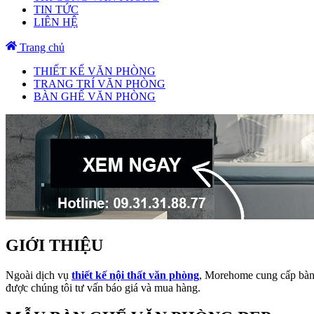
TIN TỨC
LIÊN HỆ
Trang chủ
THIẾT KẾ VĂN PHÒNG
TRANG TRÍ VĂN PHÒNG
BÀN GHẾ VĂN PHÒNG
GIỚI THIỆU
Ngoài dịch vụ
thiết kế nội thất văn phòng
, Morehome cung cấp bàn 
được chúng tôi tư vấn báo giá và mua hàng.