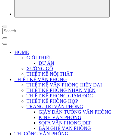
HOME
GIỚI THIỆU
DỰ ÁN
XƯỞNG GỖ
THIẾT KẾ NỘI THẤT
THIẾT KẾ VĂN PHÒNG
THIẾT KẾ VĂN PHÒNG HIỆN ĐẠI
THIẾT KẾ PHÒNG NHÂN VIÊN
THIẾT KẾ PHÒNG GIÁM ĐỐC
THIẾT KẾ PHÒNG HỌP
TRANG TRÍ VĂN PHÒNG
GIẤY DÁN TƯỜNG VĂN PHÒNG
KÍNH VĂN PHÒNG
SOFA VĂN PHÒNG ĐẸP
BÀN GHẾ VĂN PHÒNG
THI CÔNG VĂN PHÒNG